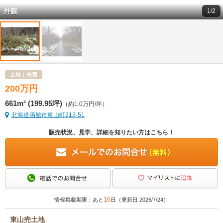
外観
1/2
土地｜売買
200
万
円
661m² (199.95坪)
（約1.0万円/坪）
北海道函館市東山町212-51
販売状況、見学、詳細を知りたい方はこちら！
16
情報掲載期限：あと
日（更新日 2026/7/24）
東山売土地