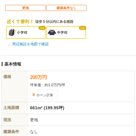
更地
建築条件なし
1
1
分
分
周辺施設を地図で確認
基本情報
価格
200
万
円
坪単価：
約1.0万円/坪
ローン計算
土地面積
661m² (199.95坪)
現況
更地
建築条件
なし