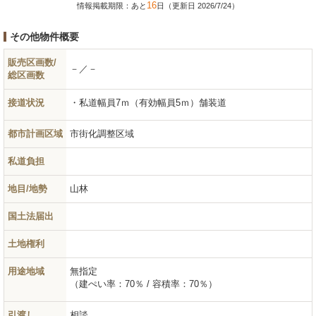
16
情報掲載期限：あと
日（更新日 2026/7/24）
その他物件概要
販売区画数/
－／－
総区画数
接道状況
私道幅員7ｍ（有効幅員5ｍ）舗装道
都市計画区域
市街化調整区域
私道負担
地目/地勢
山林
国土法届出
土地権利
用途地域
無指定
（建ぺい率：70％ / 容積率：70％）
引渡し
相談