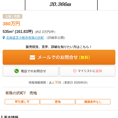
土地｜売買
380
万
円
535m² (161.83坪)
（約2.3万円/坪）
北海道苫小牧市有珠の沢町
（詳細非公開）
販売状況、見学、詳細を知りたい方はこちら！
30
情報掲載期限：あと
日（更新日 2026/8/10）
有珠の沢町7 売地
即引渡し可
更地
建築条件なし
基本情報