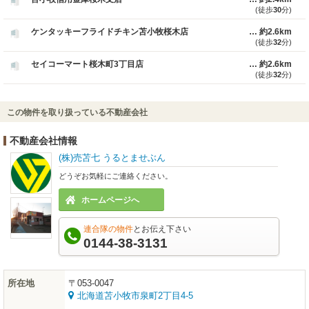
(徒歩
30
分)
ケンタッキーフライドチキン苫小牧桜木店
約2.6km
(徒歩
32
分)
セイコーマート桜木町3丁目店
約2.6km
(徒歩
32
分)
この物件を取り扱っている不動産会社
不動産会社情報
(株)売苫七 うるとませぶん
どうぞお気軽にご連絡ください。
ホームページへ
連合隊の物件
とお伝え下さい
0144-38-3131
所在地
〒053-0047
北海道苫小牧市泉町2丁目4-5