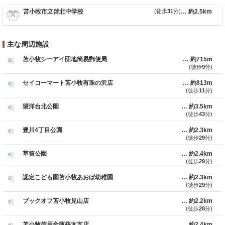
苫小牧市立啓北中学校
(徒歩
31
分)
約2.5km
主な周辺施設
苫小牧シーアイ団地簡易郵便局
約715m
(徒歩
9
分)
セイコーマート苫小牧有珠の沢店
約813m
(徒歩
11
分)
望洋台北公園
約3.5km
(徒歩
43
分)
豊川4丁目公園
約2.3km
(徒歩
29
分)
草笛公園
約2.4km
(徒歩
29
分)
認定こども園苫小牧あおば幼稚園
約2.3km
(徒歩
29
分)
ブックオフ苫小牧見山店
約2.2km
(徒歩
28
分)
苫小牧信用金庫桜木支店
約2.4km