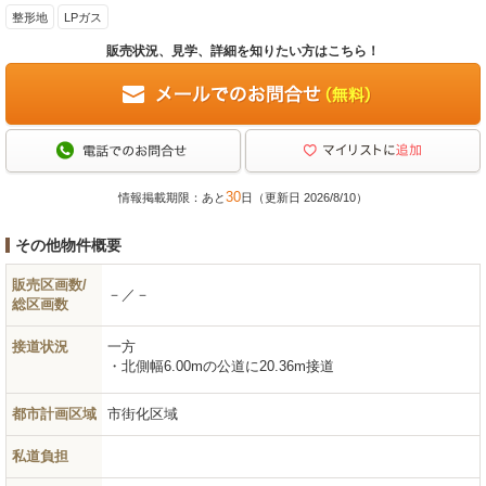
整形地
LPガス
販売状況、見学、詳細を知りたい方はこちら！
30
情報掲載期限：あと
日（更新日 2026/8/10）
その他物件概要
販売区画数/
－／－
総区画数
接道状況
一方
北側幅6.00mの公道に20.36m接道
都市計画区域
市街化区域
私道負担