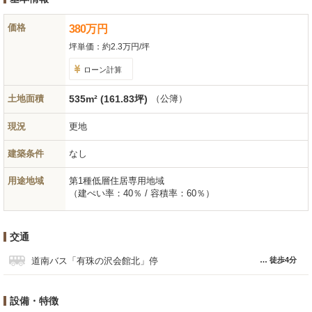
価格
380
万
円
坪単価：
約2.3万円/坪
ローン計算
土地面積
535m² (161.83坪)
（公簿）
現況
更地
建築条件
なし
用途地域
第1種低層住居専用地域
（建ぺい率：40％ / 容積率：60％）
交通
道南バス「有珠の沢会館北」停
徒歩4分
設備・特徴