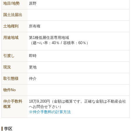
地目/地勢
原野
国土法届出
土地権利
所有権
用途地域
第1種低層住居専用地域
（建ぺい率：40％ / 容積率：60％）
引渡し
即時
現況
更地
取引態様
仲介
物件No
仲介手数料
18万9,200円（金額は概算です。正確な金額は不動産会社
概算
へお問合せ下さい）
※仲介手数料の計算方法
学区