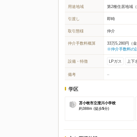
用途地域
第2種住居地域
（
引渡し
即時
取引態様
仲介
仲介手数料概算
33万5,280
※仲介手数料の
設備・特徴
LPガス
上下
備考
–
学区
苫小牧市立澄川小学校
約388m
(徒歩
5
分)