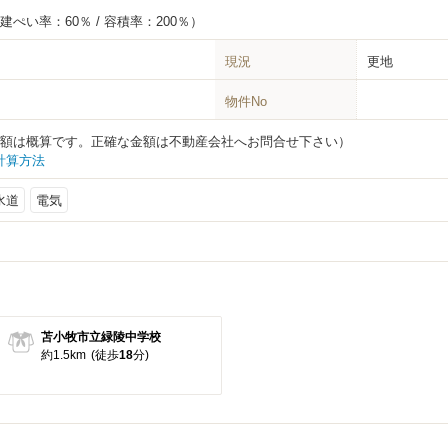
建ぺい率：60％ / 容積率：200％）
現況
更地
物件No
円（金額は概算です。正確な金額は不動産会社へお問合せ下さい）
計算方法
水道
電気
苫小牧市立緑陵中学校
約1.5km
(徒歩
18
分)