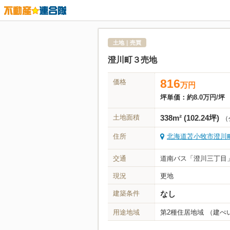
土地｜売買
澄川町３売地
816
価格
万
円
坪単価：
約8.0万円/坪
土地面積
338m² (102.24坪)
（
住所
北海道苫小牧市澄川
交通
道南バス「澄川三丁目」
現況
更地
建築条件
なし
用途地域
第2種住居地域
（建ぺい