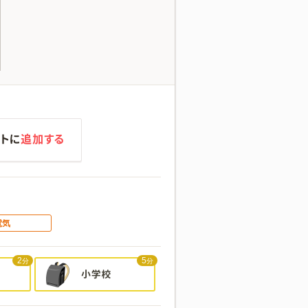
電気
2
5
分
分