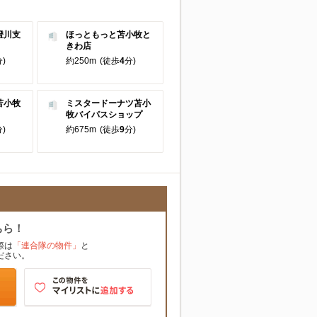
澄川支
ほっともっと苫小牧と
きわ店
)
約250m
(徒歩
4
分)
苫小牧
ミスタードーナツ苫小
牧バイパスショップ
)
約675m
(徒歩
9
分)
ちら！
際は
「連合隊の物件」
と
ださい。