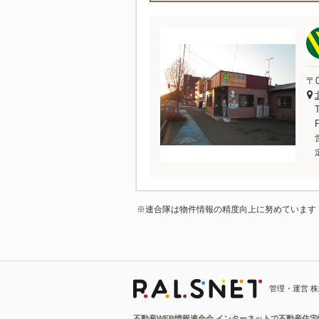
〒0
※連合隊は物件情報の精度向上に努めています
管理・運営 
不動産WEB情報連合会 インターネットで不動産住