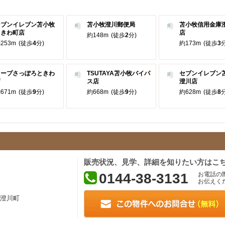
セブンイレブン苫小牧
苫小牧澄川郵便局
苫小牧信用金庫
ときわ町店
店
約148m
(徒歩
2
分)
253m
(徒歩
4
分)
約173m
(徒歩
3
分
コープさっぽろときわ
TSUTAYA苫小牧バイパ
セブンイレブン
店
ス店
澄川店
671m
(徒歩
9
分)
約668m
(徒歩
9
分)
約628m
(徒歩
8
分
販売状況、見学、詳細を知りたい方はこ
0144-38-3131
お電話の
お伝えく
澄川町