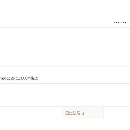
0mの公道に13.00m接道
国土法届出