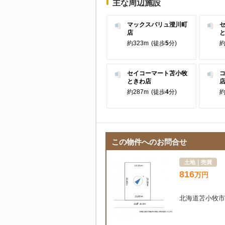
主な周辺施設
マックスバリュ澄川町
店
約323m
(徒歩
5
分)
約
セイコーマート苫小牧
ときわ店
約287m
(徒歩
4
分)
約
この物件へのお問合せ
土地｜売買
816
万
円
北海道苫小牧市