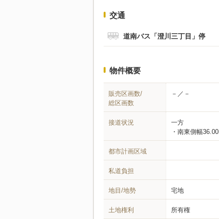
交通
道南バス「澄川三丁目」停
物件概要
販売区画数/
－／－
総区画数
接道状況
一方
南東側幅36.0
都市計画区域
私道負担
地目/地勢
宅地
土地権利
所有権