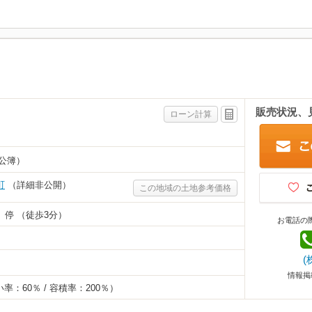
販売状況、
ローン計算
公簿）
町
（詳細非公開）
この地域の土地参考価格
停 （徒歩3分）
お電話の
(
情報掲
率：60％ / 容積率：200％）