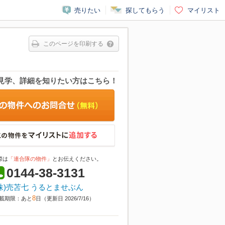
売りたい
探してもらう
マイリスト
このページを印刷する
見学、詳細を知りたい方はこちら！
際は
「連合隊の物件」
とお伝えください。
0144-38-3131
株)売苫七 うるとませぶん
8
載期限：あと
日（更新日 2026/7/16）