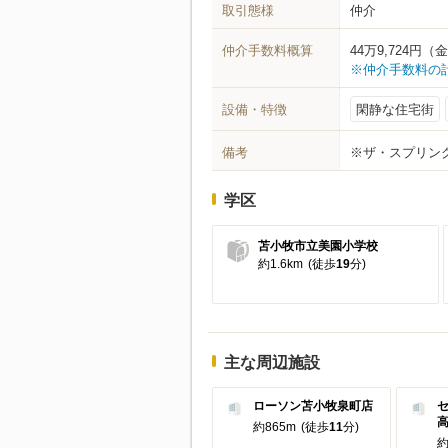
取引態様
仲介
仲介手数料概算
44万9,724
※仲介手数料の
設備・特徴
閑静な住宅街
備考
※ザ・スプリン
学区
苫小牧市立美園小学校
約1.6km
(徒歩
19
分)
主な周辺施設
ローソン苫小牧泉町店
約865m
(徒歩
11
分)
約