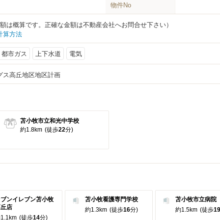
物件No
円（金額は概算です。正確な金額は不動産会社へお問合せ下さい）
計算方法
都市ガス
上下水道
電気
グス高丘地区地区計画
苫小牧市立和光中学校
約1.8km
(徒歩
22
分)
セブンイレブン苫小牧
苫小牧看護専門学校
苫小牧市立病院
高丘店
約1.3km
(徒歩
16
分)
約1.5km
(徒歩
1
1.1km
(徒歩
14
分)