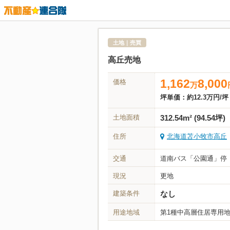
土地｜売買
高丘売地
1,162
8,000
価格
万
坪単価：
約12.3万円/坪
土地面積
312.54m² (94.54坪)
住所
北海道苫小牧市高丘
交通
道南バス「公園通」停 
現況
更地
建築条件
なし
用途地域
第1種中高層住居専用