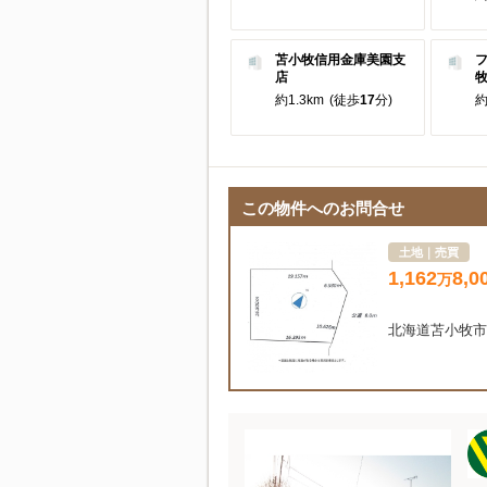
苫小牧信用金庫美園支
店
約1.3km
(徒歩
17
分)
約
この物件へのお問合せ
土地｜売買
1,162
8,0
万
北海道苫小牧市