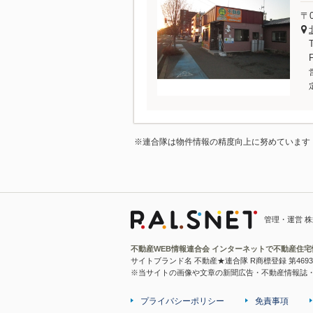
〒0
※連合隊は物件情報の精度向上に努めています
管理・運営 
不動産WEB情報連合会 インターネットで不動産住
サイトブランド名 不動産★連合隊 R商標登録 第4693
※当サイトの画像や文章の新聞広告・不動産情報誌
プライバシーポリシー
免責事項