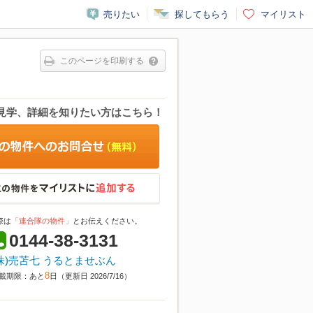
売りたい
探してもらう
マイリスト
このページを印刷する
見学、詳細を知りたい方はこちら！
際は
「連合隊の物件」
とお伝えください。
0144-38-3131
株)売苫七 うるとませぶん
8
載期限：あと
日（更新日 2026/7/16）