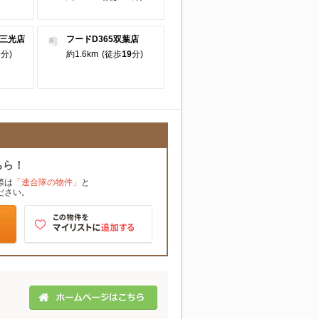
牧三光店
フードD365双葉店
7
分)
約1.6km
(徒歩
19
分)
ちら！
際は
「連合隊の物件」
と
ださい。