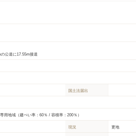
mの公道に17.55m接道
国土法届出
居専用地域
（建ぺい率：60％ / 容積率：200％）
現況
更地