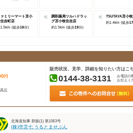
ファミリーマート苫小
調剤薬局ツルハドラッ
TSUTAYA苫小
牧住吉町店
グ苫小牧住吉店
約1.4km
(徒歩
1
1.5km
(徒歩
18
分)
約1.5km
(徒歩
19
分)
販売状況、見学、詳細を知りたい方はこ
00
円
0144-38-3131
お電話の
お伝えく
高丘
北海道知事 胆振(1) 第1063号
(株)売苫七 うるとませぶん