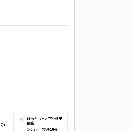
ほっともっと苫小牧美
園店
9
分)
約1.3km
(徒歩
16
分)