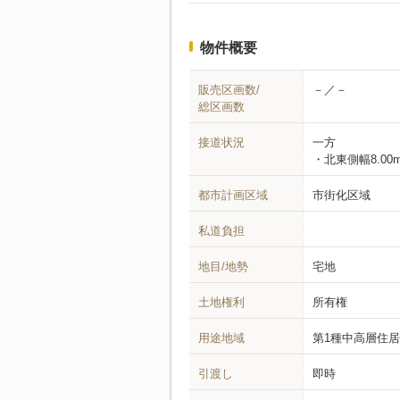
物件概要
販売区画数/
－／－
総区画数
接道状況
一方
北東側幅8.00
都市計画区域
市街化区域
私道負担
地目/地勢
宅地
土地権利
所有権
用途地域
第1種中高層住
引渡し
即時