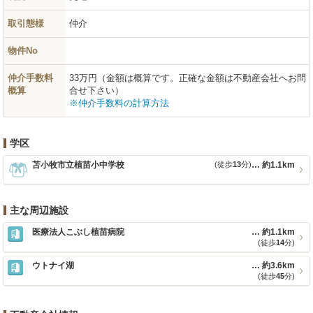
取引態様
仲介
物件No
仲介手数料
33万円（金額は概算です。正確な金額は不動産会社へお問
概算
合せ下さい）
※仲介手数料の計算方法
学区
苫小牧市立植苗小中学校
(徒歩
13
分)
約1.1km
主な周辺施設
医療法人こぶし植苗病院
約1.1km
(徒歩
14
分)
ウトナイ湖
約3.6km
(徒歩
45
分)