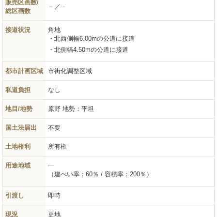
販売区画数/
－／－
総区画数
接道状況
角地
北西側幅6.00mの公道に接道
北側幅4.50mの公道に接道
都市計画区域
市街化調整区域
私道負担
なし
地目/地勢
原野
地勢：平坦
国土法届出
不要
土地権利
所有権
用途地域
―
（建ぺい率：60％ / 容積率：200％）
引渡し
即時
現況
更地