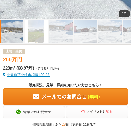
1/6
土地｜売買
260
万
円
228m² (68.97坪)
（約3.8万円/坪）
北海道苫小牧市植苗129-88
販売状況、見学、詳細を知りたい方はこちら！
28
情報掲載期限：あと
日（更新日 2026/8/7）