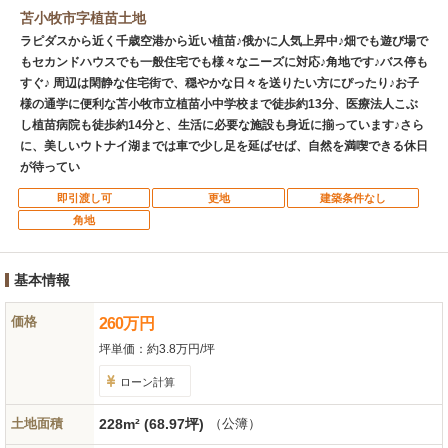
苫小牧市字植苗土地
ラピダスから近く千歳空港から近い植苗♪俄かに人気上昇中♪畑でも遊び場で
もセカンドハウスでも一般住宅でも様々なニーズに対応♪角地です♪バス停も
すぐ♪ 周辺は閑静な住宅街で、穏やかな日々を送りたい方にぴったり♪お子
様の通学に便利な苫小牧市立植苗小中学校まで徒歩約13分、医療法人こぶ
し植苗病院も徒歩約14分と、生活に必要な施設も身近に揃っています♪さら
に、美しいウトナイ湖までは車で少し足を延ばせば、自然を満喫できる休日
が待ってい
即引渡し可
更地
建築条件なし
角地
基本情報
価格
260
万
円
坪単価：
約3.8万円/坪
ローン計算
土地面積
228m² (68.97坪)
（公簿）