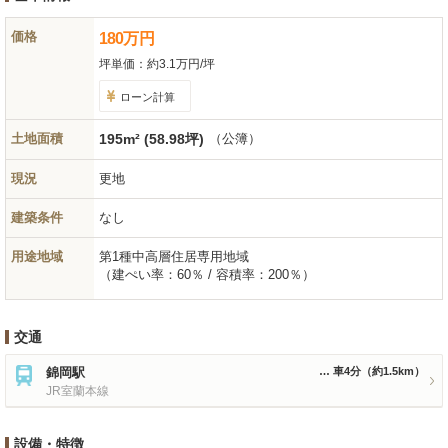
価格
180
万
円
坪単価：
約3.1万円/坪
ローン計算
土地面積
195m² (58.98坪)
（公簿）
現況
更地
建築条件
なし
用途地域
第1種中高層住居専用地域
（建ぺい率：60％ / 容積率：200％）
交通
錦岡駅
車4分
（約1.5km）
JR室蘭本線
設備・特徴