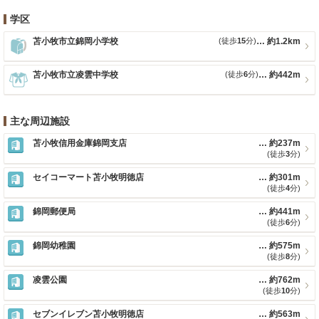
学区
苫小牧市立錦岡小学校
(徒歩
15
分)
約1.2km
苫小牧市立凌雲中学校
(徒歩
6
分)
約442m
主な周辺施設
苫小牧信用金庫錦岡支店
約237m
(徒歩
3
分)
セイコーマート苫小牧明徳店
約301m
(徒歩
4
分)
錦岡郵便局
約441m
(徒歩
6
分)
錦岡幼稚園
約575m
(徒歩
8
分)
凌雲公園
約762m
(徒歩
10
分)
セブンイレブン苫小牧明徳店
約563m