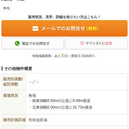
角地
販売状況、見学、詳細を知りたい方はこちら！
30
情報掲載期限：あと
日（更新日 2026/8/7）
その他物件概要
販売区画数/
－／－
総区画数
接道状況
角地
南東側幅8.00mの公道に9.49m接道
北東側幅6.00mの公道に16.73m接道
都市計画区域
市街化区域