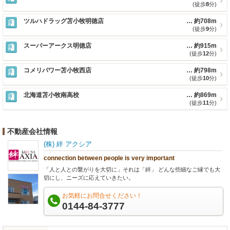
(徒歩
8
分)
ツルハドラッグ苫小牧明徳店
約708m
(徒歩
9
分)
スーパーアークス明徳店
約915m
(徒歩
12
分)
コメリパワー苫小牧西店
約798m
(徒歩
10
分)
北海道苫小牧南高校
約869m
(徒歩
11
分)
不動産会社情報
(株) 絆 アクシア
connection between people is very important
「人と人との繋がりを大切に」それは「絆」 どんな些細なご縁でも大
切にし、ニーズに応えていきたい。
お気軽にお問合せください！
0144-84-3777