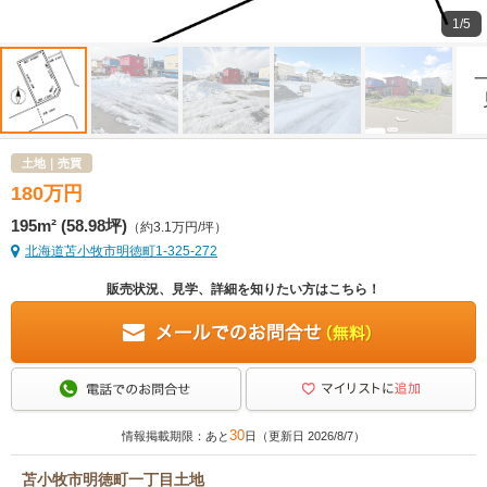
1/5
土地｜売買
180
万
円
195m² (58.98坪)
（約3.1万円/坪）
北海道苫小牧市明徳町1-325-272
販売状況、見学、詳細を知りたい方はこちら！
30
情報掲載期限：あと
日（更新日 2026/8/7）
苫小牧市明徳町一丁目土地