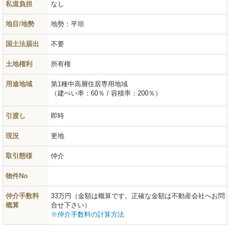
私道負担
なし
地目/地勢
地勢：平坦
国土法届出
不要
土地権利
所有権
用途地域
第1種中高層住居専用地域
（建ぺい率：60％ / 容積率：200％）
引渡し
即時
現況
更地
取引態様
仲介
物件No
仲介手数料
33万円（金額は概算です。正確な金額は不動産会社へお問
概算
合せ下さい）
※仲介手数料の計算方法