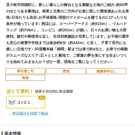
苫小牧市明徳町に、新しい暮らしの舞台となる素敵な土地のご紹介♪約60坪
のゆとりある敷地は、南東と北東の二方向が公道に面した開放感あふれる角
地♪日当たりも良好♪お手頃価格♪理想のマイホームを建てるのにぴったりな
条件が揃っています♪ 周辺には、スーパーアークス（約915m）、ツルハド
ラッグ（約708m）、コンビニ（約301m）が揃い、日々のお買い物も大変
便利。銀行や郵便局も近く、生活利便施設が充実しています。お子様の通学
も安心の凌雲中学校までは徒歩約6分（約442m）と近く、子育て世代にも
嬉しい立地です♪ JR室蘭本線「錦岡」駅までは車で約4分と、お車での移動
がスムーズなエリア♪広々とした敷地で、ご家族の夢を形にする住まいづく
りを始めてみませんか？ぜひ一度、現地をご覧になってください♪
即引渡し可
更地
建築条件なし
角地
4
分
周辺施設を地図で確認
基本情報