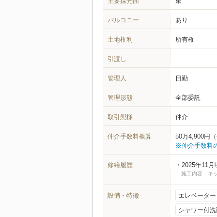
主要採光面
東
バルコニー
あり
土地権利
所有権
引渡し
管理人
日勤
管理形態
全部委託
取引態様
仲介
仲介手数料概算
50万4,90
※仲介手数料
修繕履歴
2025年11
施工内容：キ
設備・特徴
エレベーター
シャワー付洗