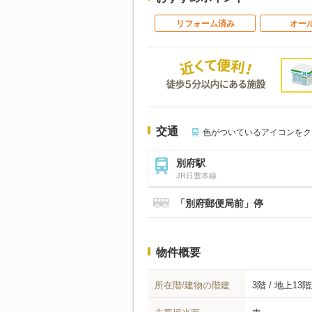
リフォーム済み
オー
交通
色がついているアイコンをク
別府駅
JR日豊本線
「別府郵便局前」停
物件概要
所在階/建物の階建
3階 / 地上13