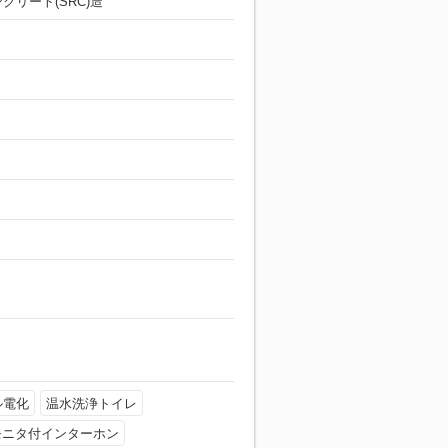
クリート(SRC)造
ル電化
温水洗浄トイレ
モニタ付インターホン