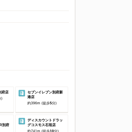
別府店
セブンイレブン別府新
港店
)
約396m
(徒歩
5
分)
ER
ディスカウントドラッ
ER別府
グコスモス石垣店
約741m
(徒歩
10
分)