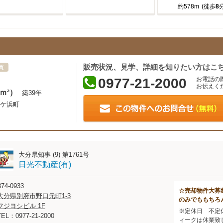
約578m
(徒歩
8
分
販売状況、見学、詳細を知りたい方はこ
買
0977-21-2000
お電話の
お伝えく
2ｍ²）
築39年
ケ浜町
大分県知事 (9) 第1761号
日光不動産(有)
74-0933
☆売却物件大募
大分県別府市野口元町1-3
のみでももちろ
フジヨシビル 1F
※定休日 不定
TEL：0977-21-2000
ィークは休業致