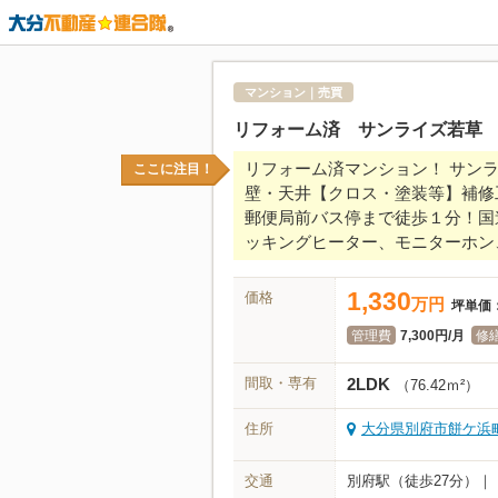
マンション｜売買
リフォーム済 サンライズ若草
リフォーム済マンション！ サン
ここに注目！
壁・天井【クロス・塗装等】補修
郵便局前バス停まで徒歩１分！国
ッキングヒーター、モニターホン
1,330
価格
万
円
坪単価
管理費
7,300円/月
修
間取・専有
2LDK
（76.42ｍ²）
住所
大分県別府市餅ケ浜町1
交通
別府駅（徒歩27分）｜