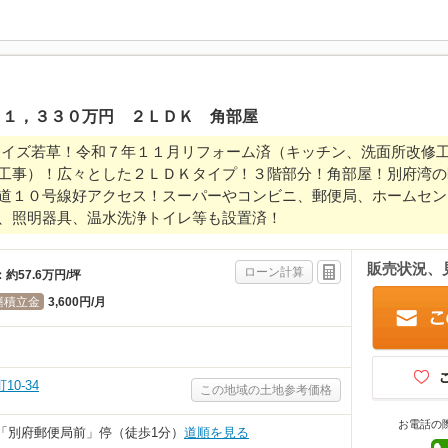
 １，３３０万円 ２ＬＤＫ 角部屋
ライズ若草！令和７年１１月リフォーム済（キッチン、洗面所改修
工事）！広々とした２ＬＤＫタイプ！３階部分！角部屋！別府湾の
道１０号線好アクセス！スーパーやコンビニ、郵便局、ホームセン
、照明器具、温水洗浄トイレ等も設置済！
販売状況、
ローン計算
：
約57.6万円/坪
繕積立金
3,600円/月
0-34
この地域の土地参考価格
お電話の
「別府郵便局前」停（徒歩1分）
道順を見る