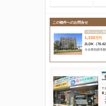
この物件へのお問合せ
マンション｜売
1,330
万
円
2LDK
（76.4
大分県別府市餅
〒8