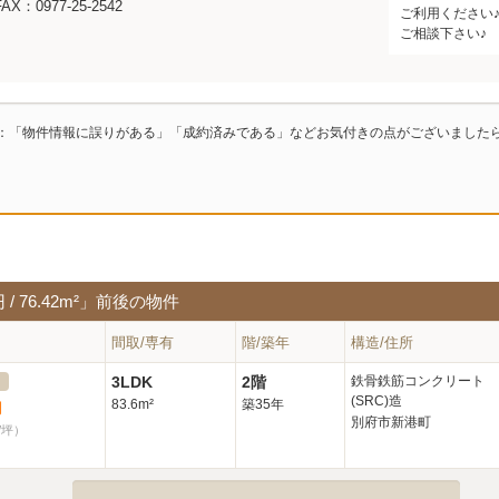
FAX：0977-25-2542
ご利用ください♪
ご相談下さい♪
：「物件情報に誤りがある」「成約済みである」などお気付きの点がございました
/ 76.42m²」前後の物件
間取/専有
階/築年
構造/住所
3LDK
2階
鉄骨鉄筋コンクリート
(SRC)造
83.6m²
築35年
円
別府市新港町
/坪）