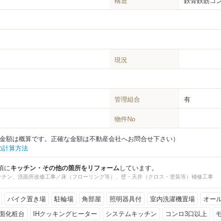
構造
鉄骨鉄筋コン
現況
管理組合
有
物件No
0円（金額は概算です。正確な金額は不動産会社へお問合せ下さい）
の計算方法
月頃に
キッチン・その他の箇所をリフォーム
しています。
ッチン、洗面所改修工事／床（フローリング等）、壁・天井（クロス・塗装等）補修工事
バイク置き場
駐輪場
角部屋
照明器具付
室内洗濯機置場
オー
面化粧台
IHクッキングヒーター
システムキッチン
コンロ3口以上