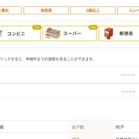
ル電化
角部屋
2階以上
エレ
5
3
分
分
リックすると、本物件までの道順を見ることができます。
階建
総戸数
91戸