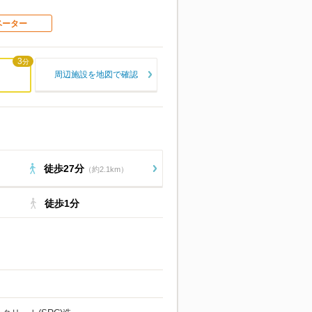
ベーター
3
分
周辺施設を地図で確認
徒歩27分
（約2.1km）
徒歩1分