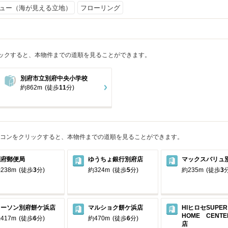
ュー（海が見える立地）
フローリング
ックすると、本物件までの道順を見ることができます。
別府市立別府中央小学校
約862m
(徒歩
11
分)
コンをクリックすると、本物件までの道順を見ることができます。
別府郵便局
ゆうちょ銀行別府店
マックスバリュ
238m
(徒歩
3
分)
約324m
(徒歩
5
分)
約235m
(徒歩
3
分
ローソン別府餅ケ浜店
マルショク餅ケ浜店
HIヒロセSUP
HOME CENT
417m
(徒歩
6
分)
約470m
(徒歩
6
分)
店