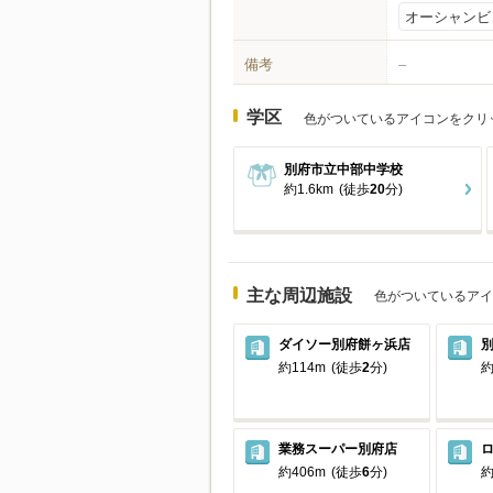
オーシャンビ
備考
–
学区
色がついているアイコンをクリ
別府市立中部中学校
約1.6km
(徒歩
20
分)
主な周辺施設
色がついているアイ
ダイソー別府餅ヶ浜店
約114m
(徒歩
2
分)
約
業務スーパー別府店
約406m
(徒歩
6
分)
約