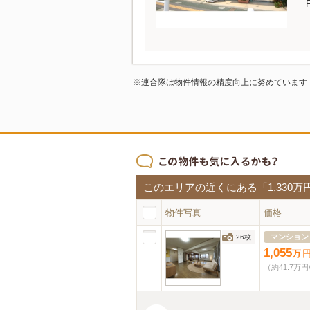
※連合隊は物件情報の精度向上に努めています
このエリアの近くにある「1,330万円 
物件写真
価格
マンション
26枚
1,055
万
（約41.7万円