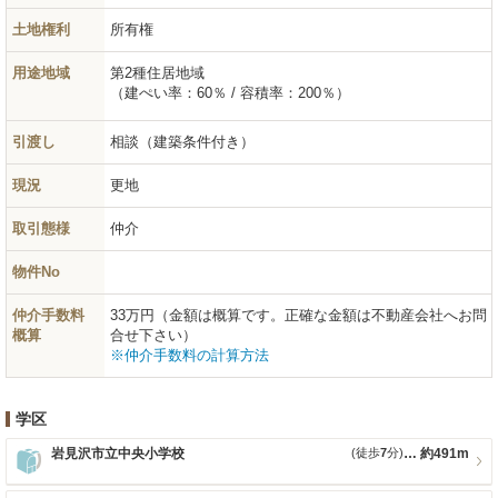
土地権利
所有権
用途地域
第2種住居地域
（建ぺい率：60％ / 容積率：200％）
引渡し
相談（建築条件付き）
現況
更地
取引態様
仲介
物件No
仲介手数料
33万円（金額は概算です。正確な金額は不動産会社へお問
概算
合せ下さい）
※仲介手数料の計算方法
学区
岩見沢市立中央小学校
(徒歩
7
分)
約491m