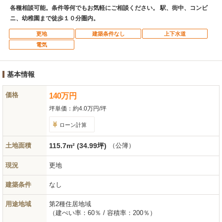
各種相談可能。条件等何でもお気軽にご相談ください。 駅、街中、コンビ
ニ、幼稚園まで徒歩１０分圏内。
更地
建築条件なし
上下水道
電気
基本情報
価格
140
万
円
坪単価：
約4.0万円/坪
ローン計算
土地面積
115.7m² (34.99坪)
（公簿）
現況
更地
建築条件
なし
用途地域
第2種住居地域
（建ぺい率：60％ / 容積率：200％）