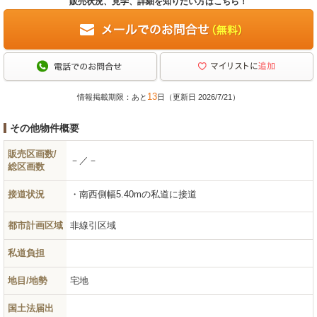
販売状況、見学、詳細を知りたい方はこちら！
13
情報掲載期限：あと
日（更新日 2026/7/21）
その他物件概要
販売区画数/
－／－
総区画数
接道状況
南西側幅5.40mの私道に接道
都市計画区域
非線引区域
私道負担
地目/地勢
宅地
国土法届出