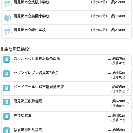
岩見沢市立光陵中学校
(徒歩
28
分)
約2.2km
岩見沢市立美園小学校
(徒歩
19
分)
約1.6km
岩見沢市立緑中学校
(徒歩
32
分)
約2.6km
主な周辺施設
ほっともっと岩見沢四条西店
約276m
(徒歩
4
分)
セブンイレブン岩見沢7条店
約443m
(徒歩
6
分)
ジェイアール生鮮市場岩見沢店
約495m
(徒歩
7
分)
岩見沢三条郵便局
約628m
(徒歩
8
分)
駒澤幼稚園
約481m
(徒歩
7
分)
はま寿司岩見沢店
約684m