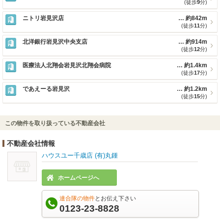
(徒歩
9
分)
ニトリ岩見沢店
約842m
(徒歩
11
分)
北洋銀行岩見沢中央支店
約914m
(徒歩
12
分)
医療法人北翔会岩見沢北翔会病院
約1.4km
(徒歩
17
分)
であえーる岩見沢
約1.2km
(徒歩
15
分)
この物件を取り扱っている不動産会社
不動産会社情報
ハウスユー千歳店 (有)丸鍾
ホームページへ
連合隊の物件
とお伝え下さい
0123-23-8828