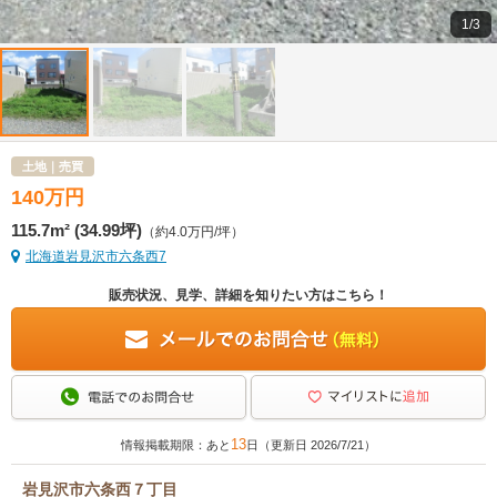
1/3
土地｜売買
140
万
円
115.7m² (34.99坪)
（約4.0万円/坪）
北海道岩見沢市六条西7
販売状況、見学、詳細を知りたい方はこちら！
13
情報掲載期限：あと
日（更新日 2026/7/21）
岩見沢市六条西７丁目