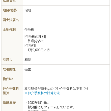
私道負担
地目/地勢
宅地
国土法届出
土地権利
借地権
借地権の種別
普通賃借権
借地料
1
万
9,600
円
／月
引渡し
相談
取引態様
売主
物件No
仲介手数料
取引態様が売主なので仲介手数料は不要です
概算
※仲介手数料の計算方法
修繕履歴
1982年6月頃に
部分的にリフォーム
しています。