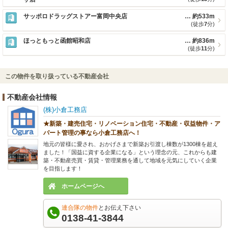
サッポロドラッグストアー富岡中央店
約533m
(徒歩
7
分)
ほっともっと函館昭和店
約836m
(徒歩
11
分)
この物件を取り扱っている不動産会社
不動産会社情報
(株)小倉工務店
★新築・建売住宅・リノベーション住宅・不動産・収益物件・ア
パート管理の事なら小倉工務店へ！
地元の皆様に愛され、おかげさまで新築お引渡し棟数が1300棟を超え
ました！「国益に資する企業になる」という理念の元、これからも建
築・不動産売買・賃貸・管理業務を通して地域を元気にしていく企業
を目指します！
ホームページへ
連合隊の物件
とお伝え下さい
0138-41-3844