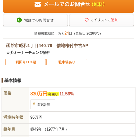
24
情報掲載期限：あと
日（更新日 2026/8/3）
函館市昭和1丁目440-79 借地権付中古AP
☆彡オーナーチェンジ物件
利回り11％超
駐車場あり
基本情報
価格
830
万
円
11.56%
利回り
収支計算
満室時年収
96万円
築年月
築49年
（1977年7月）