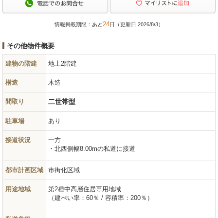
24
情報掲載期限：あと
日（更新日 2026/8/3）
その他物件概要
建物の階建
地上2階建
構造
木造
間取り
二世帯型
駐車場
あり
接道状況
一方
北西側幅8.00mの私道に接道
都市計画区域
市街化区域
用途地域
第2種中高層住居専用地域
（建ぺい率：60％ / 容積率：200％）