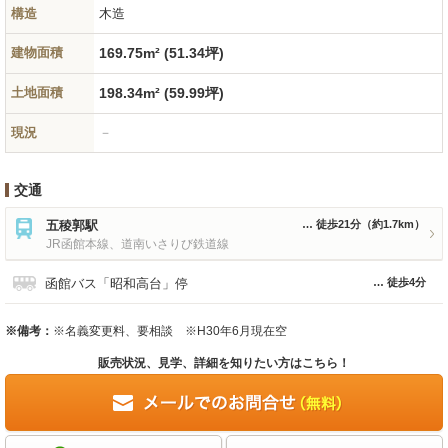
構造
木造
建物面積
169.75m² (51.34坪)
土地面積
198.34m² (59.99坪)
現況
－
交通
五稜郭駅
徒歩21分
（約1.7km）
JR函館本線、道南いさりび鉄道線
函館バス「昭和高台」停
徒歩4分
※備考：
※名義変更料、要相談 ※H30年6月現在空
販売状況、見学、詳細を知りたい方はこちら！