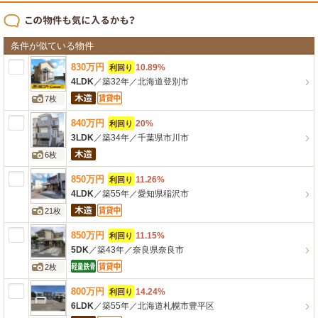
条件が似ている物件
830
万
円
10.89%
利回り
4LDK
／
築32年
／
北海道登別市
7枚
840
万
円
20%
利回り
3LDK
／
築34年
／
千葉県市川市
6枚
850
万
円
11.26%
利回り
4LDK
／
築55年
／
愛知県稲沢市
21枚
850
万
円
11.15%
利回り
5DK
／
築43年
／
奈良県奈良市
2枚
800
万
円
14.24%
利回り
6LDK
／
築55年
／
北海道札幌市豊平区