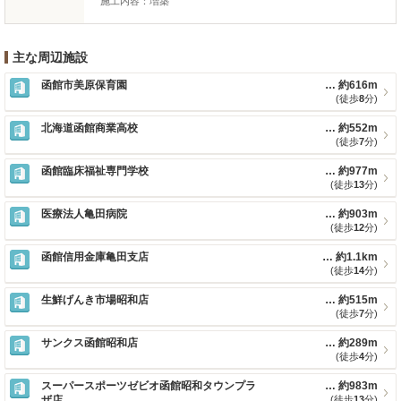
施工内容：増築
主な周辺施設
函館市美原保育園
約616m
(徒歩
8
分)
北海道函館商業高校
約552m
(徒歩
7
分)
函館臨床福祉専門学校
約977m
(徒歩
13
分)
医療法人亀田病院
約903m
(徒歩
12
分)
函館信用金庫亀田支店
約1.1km
(徒歩
14
分)
生鮮げんき市場昭和店
約515m
(徒歩
7
分)
サンクス函館昭和店
約289m
(徒歩
4
分)
スーパースポーツゼビオ函館昭和タウンプラ
約983m
ザ店
(徒歩
13
分)