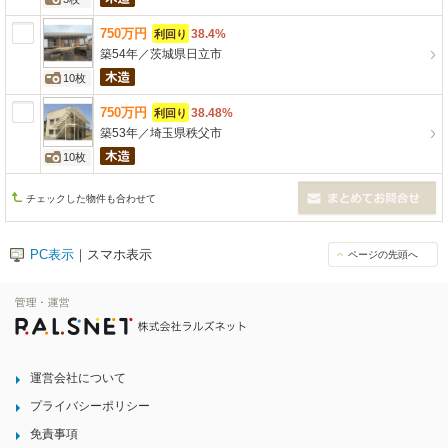
750
万
円
38.4%
利回り
築54年
／
茨城県日立市
10枚
750
万
円
38.48%
利回り
築53年
／
埼玉県秩父市
10枚
チェックした物件も合わせて
PC表示
｜スマホ表示
ページの先頭へ
運営会社について
プライバシーポリシー
免責事項