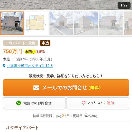
1/22
一棟アパート｜投資
750
万
円
16%
利回り
木造
／
築37年
（1988年11月）
北海道小樽市オタモイ1-12-8
販売状況、見学、詳細を知りたい方はこちら！
27
情報掲載期限：あと
日（更新日 2026/8/6）
オタモイアパート