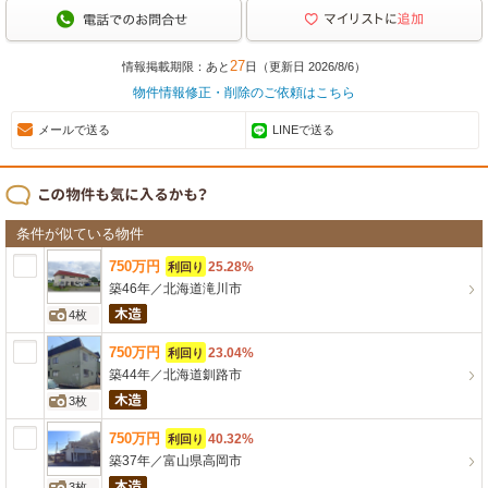
27
情報掲載期限：あと
日（更新日 2026/8/6）
物件情報修正・削除のご依頼はこちら
メールで送る
LINEで送る
条件が似ている物件
750
万
円
25.28%
利回り
築46年
／
北海道滝川市
4枚
750
万
円
23.04%
利回り
築44年
／
北海道釧路市
3枚
750
万
円
40.32%
利回り
築37年
／
富山県高岡市
3枚