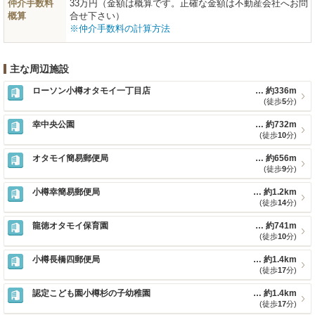
仲介手数料
33万円（金額は概算です。正確な金額は不動産会社へお問
概算
合せ下さい）
※仲介手数料の計算方法
主な周辺施設
ローソン小樽オタモイ一丁目店
約336m
(徒歩
5
分)
幸中央公園
約732m
(徒歩
10
分)
オタモイ簡易郵便局
約656m
(徒歩
9
分)
小樽幸簡易郵便局
約1.2km
(徒歩
14
分)
龍徳オタモイ保育園
約741m
(徒歩
10
分)
小樽長橋四郵便局
約1.4km
(徒歩
17
分)
認定こども園小樽杉の子幼稚園
約1.4km
(徒歩
17
分)