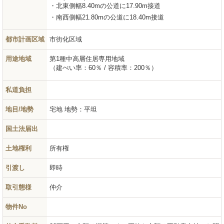
北東側幅8.40mの公道に17.90m接道
南西側幅21.80mの公道に18.40m接道
都市計画区域
市街化区域
用途地域
第1種中高層住居専用地域
（建ぺい率：60％ / 容積率：200％）
私道負担
地目/地勢
宅地
地勢：平坦
国土法届出
土地権利
所有権
引渡し
即時
取引態様
仲介
物件No