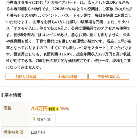
小樽市オタモイに佇む「オタモイアパート」は、広々とした2LDKが2戸あ
る木造2階建ての物件です。126.26m²のゆとりの空間は、ご家族でのびのび
と暮らせるのが嬉しいポイント。バス・トイレ別で、毎日を快適にお過ごし
いただけます。 お車をお持ちの方には嬉しい駐車場を完備。また、中央バ
ス「オタモイ入口」停まで徒歩6分と、公共交通機関でのアクセスも便利で
す。徒歩5分圏内にはコンビニがあり、急なお買い物にも困りません。公園
や保育園も近く、子育て世代にも優しい住環境が魅力です。 現在、1戸が空
室となっておりますので、すぐにでも新しい生活をスタートしていただけま
す。投資用としても、表面利回り16.0%、想定年間収入120万円と高い収益
性が期待できる、750万円の魅力的な価格設定です。ぜひ一度、現地をご覧
になってみませんか。
利回り15％超
土地100坪超
空室が1室のみ
基本情報
価格
750
万
円
16%
利回り
収支計算
満室時年収
120万円