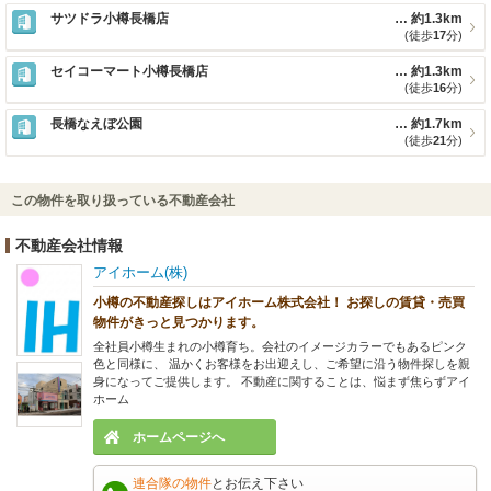
サツドラ小樽長橋店
約1.3km
(徒歩
17
分)
セイコーマート小樽長橋店
約1.3km
(徒歩
16
分)
長橋なえぼ公園
約1.7km
(徒歩
21
分)
この物件を取り扱っている不動産会社
不動産会社情報
アイホーム(株)
小樽の不動産探しはアイホーム株式会社！ お探しの賃貸・売買
物件がきっと見つかります。
全社員小樽生まれの小樽育ち。会社のイメージカラーでもあるピンク
色と同様に、 温かくお客様をお出迎えし、ご希望に沿う物件探しを親
身になってご提供します。 不動産に関することは、悩まず焦らずアイ
ホーム
ホームページへ
連合隊の物件
とお伝え下さい