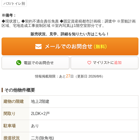
バス/トイレ別
※備考：
◆現状渡し ◆契約不適合責任免責 ◆固定資産税都市計画税：調査中 ※景観計画
区域、宅地造成工事規制区域 ※室内写真は1階空室部分です。
販売状況、見学、詳細を知りたい方はこちら！
27
情報掲載期限：あと
日（更新日 2026/8/6）
その他物件概要
建物の階建
地上2階建
間取り
2LDK×2戸
駐車場
あり
接道状況
二方(除角地)