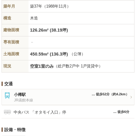
築年月
築37年
（1988年11月）
構造
木造
建物面積
126.26m² (38.19坪)
専有面積
－
土地面積
450.59m² (136.3坪)
（公簿）
現況
空室1室のみ
（総戸数2戸中 1戸賃貸中）
交通
小樽駅
徒歩52分
（約4.2km）
JR函館本線
中央バス 「オタモイ入口」停
徒歩6分
設備・特徴