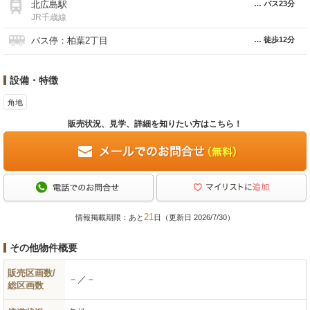
北広島駅
バス23分
JR千歳線
バス停：柏葉2丁目
徒歩12分
設備・特徴
角地
販売状況、見学、詳細を知りたい方はこちら！
21
情報掲載期限：あと
日（更新日 2026/7/30）
その他物件概要
販売区画数/
－／－
総区画数