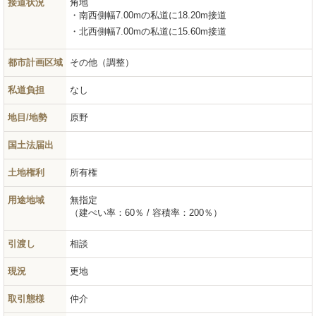
接道状況
角地
南西側幅7.00mの私道に18.20m接道
北西側幅7.00mの私道に15.60m接道
都市計画区域
その他（調整）
私道負担
なし
地目/地勢
原野
国土法届出
土地権利
所有権
用途地域
無指定
（建ぺい率：60％ / 容積率：200％）
引渡し
相談
現況
更地
取引態様
仲介