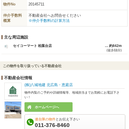
物件No
20145711
仲介手数料
不動産会社へお問合せください
概算
※仲介手数料の計算方法
主な周辺施設
セイコーマート 柏葉台店
約842m
(徒歩
11
分)
この物件を取り扱っている不動産会社
不動産会社情報
(株)八城地建 北広島・恵庭店
物件内覧のご予約や詳細情報等、地域担当までお気軽にお電話下さ
い！
ホームページへ
連合隊の物件
とお伝え下さい
011-376-8460