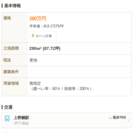
基本情報
価格
280
万
円
坪単価：
約3.2万円/坪
ローン計算
土地面積
290m² (87.72坪)
現況
更地
建築条件
－
用途地域
無指定
（建ぺい率：60％ / 容積率：200％）
交通
上野幌駅
徒歩78分
JR千歳線