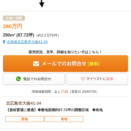
土地｜売買
280
万
円
290m² (87.72坪)
（約3.2万円/坪）
北海道北広島市大曲41-34
販売状況、見学、詳細を知りたい方はこちら！
21
情報掲載期限：あと
日（更新日 2026/7/30）
北広島市大曲41-34
【資材置場に最適】◆敷地面積約87.72坪の調整区域 ◆角地
更地
角地