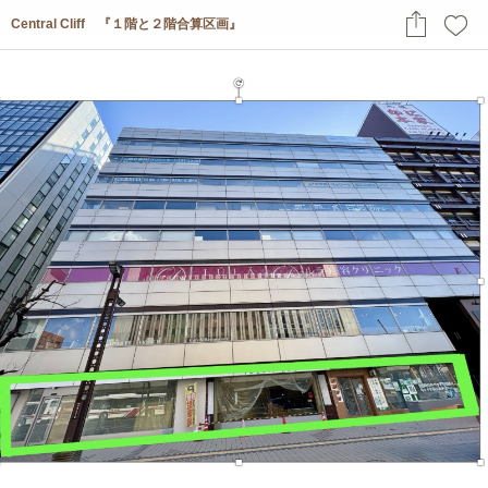
Central Cliff 『１階と２階合算区画』