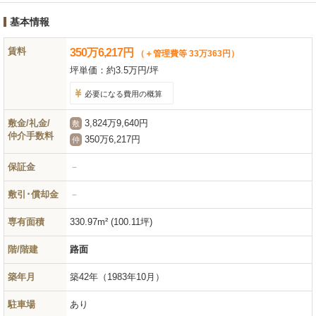
基本情報
賃料
350
万
6,217
円
（＋管理費等 33万363円）
坪単価：
約3.5万円/坪
必要になる費用の概算
敷金/礼金/
3,824万9,640円
敷
仲介手数料
350万6,217円
仲
保証金
－
敷引･償却金
－
専有面積
330.97m² (100.11坪)
階/階建
路面
築年月
築42年
（1983年10月）
駐車場
あり