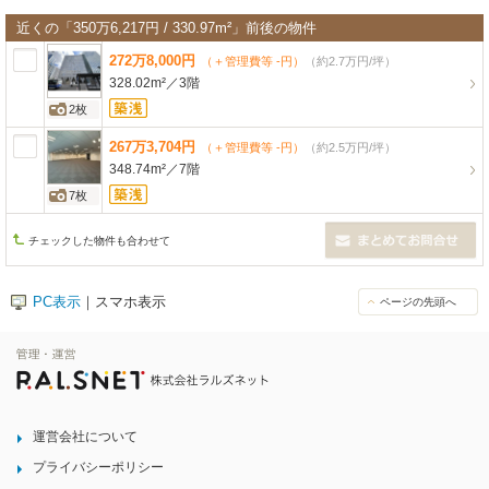
近くの「350万6,217円 / 330.97m²」前後の物件
272
万
8,000
円
（＋管理費等 -円）
（約2.7万円/坪）
328.02m²
／
3階
2枚
267
万
3,704
円
（＋管理費等 -円）
（約2.5万円/坪）
348.74m²
／
7階
7枚
チェックした物件も合わせて
PC表示
｜スマホ表示
ページの先頭へ
運営会社について
プライバシーポリシー