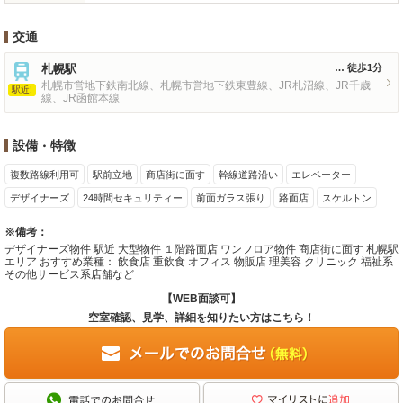
交通
札幌駅
徒歩1分
札幌市営地下鉄南北線、札幌市営地下鉄東豊線、JR札沼線、JR千歳
駅近!
線、JR函館本線
設備・特徴
複数路線利用可
駅前立地
商店街に面す
幹線道路沿い
エレベーター
デザイナーズ
24時間セキュリティー
前面ガラス張り
路面店
スケルトン
※備考：
デザイナーズ物件 駅近 大型物件 １階路面店 ワンフロア物件 商店街に面す 札幌駅
エリア おすすめ業種： 飲食店 重飲食 オフィス 物販店 理美容 クリニック 福祉系
その他サービス系店舗など
【WEB面談可】
空室確認、見学、詳細を知りたい方はこちら！