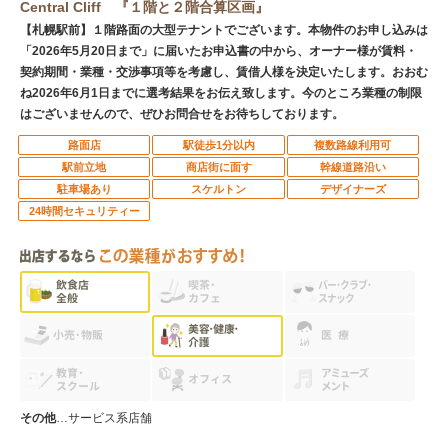
Central Cliff 『１階と２階合算区画』
【札幌駅前】１階路面の大型テナントでございます。本物件のお申し込みは
「2026年5月20日まで」に届いたお申込書の中から、オーナー様が賃料・
契約期間・業種・交渉事項等を考慮し、賃借人様を決定いたします。おおむ
ね2026年6月1日までに選考結果をお伝え致します。今のところ業種の制限
はございませんので、ぜひお問合せをお待ちしております。
路面店
駅徒歩1分以内
複数路線利用可
駅前立地
商店街に面す
幹線道路沿い
駐車場あり
スケルトン
デザイナーズ
24時間セキュリティー
その他
…
サービス系店舗