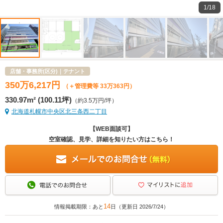
1/18
店舗・事務所(区分)｜テナント
350
万
6,217
円
（＋管理費等 33万363円）
330.97m² (100.11坪)
（約3.5万円/坪）
北海道札幌市中央区北三条西二丁目
【WEB面談可】
空室確認、見学、詳細を知りたい方はこちら！
14
情報掲載期限：あと
日（更新日 2026/7/24）