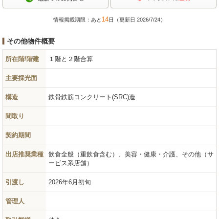
14
情報掲載期限：あと
日（更新日 2026/7/24）
その他物件概要
所在階/階建
１階と２階合算
主要採光面
構造
鉄骨鉄筋コンクリート(SRC)造
間取り
契約期間
出店推奨業種
飲食全般（重飲食含む）、美容・健康・介護、その他（サ
ービス系店舗）
引渡し
2026年6月初旬
管理人