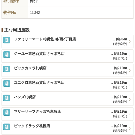
取引態様
仲介
物件No
11042
主な周辺施設
ファミリーマート札幌北3条西2丁目店
約96m
(徒歩
2
分)
ジーユー東急百貨店さっぽろ店
約219m
(徒歩
3
分)
ビックカメラ札幌店
約219m
(徒歩
3
分)
ユニクロ東急百貨店さっぽろ店
約219m
(徒歩
3
分)
ハンズ札幌店
約219m
(徒歩
3
分)
マザーリーフさっぽろ東急店
約219m
(徒歩
3
分)
ビックドラッグ札幌店
約219m
(徒歩
3
分)