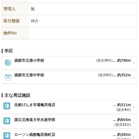
管理人
無
取引態様
仲介
物件No
学区
函館市立港小学校
(徒歩
10
分)
約788m
函館市立港中学校
(徒歩
5
分)
約352m
主な周辺施設
生鮮げんき市場亀田港店
約311m
(徒歩
4
分)
国立北海道大学水産学部
約804m
(徒歩
11
分)
ローソン函館亀田港町店
約380m