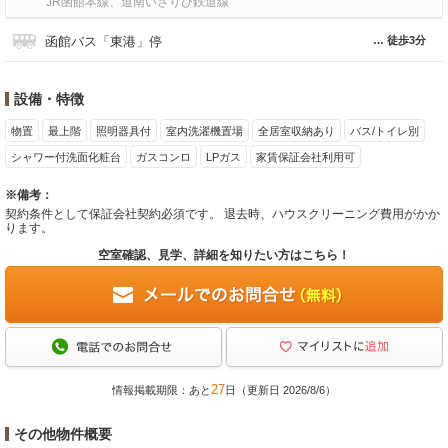
JR函館本線、道南いさりび鉄道線
函館バス「東港」停
徒歩3分
設備・特徴
物置
最上階
照明器具付
室内洗濯機置場
全居室収納あり
バス/トイレ別
シャワー付洗面化粧台
ガスコンロ
LPガス
家賃保証会社利用可
※備考：
契約条件として保証会社契約必須です。 退去時、ハウスクリーニング費用がかか
ります。
空室確認、見学、詳細を知りたい方はこちら！
27
情報掲載期限：あと
日（更新日 2026/8/6）
その他物件概要