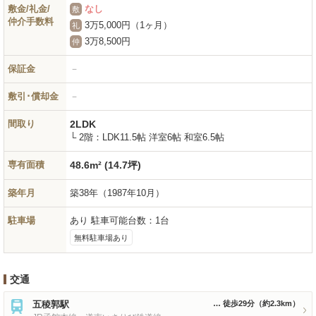
敷金/礼金/
なし
敷
仲介手数料
3万5,000円（1ヶ月）
礼
3万8,500円
仲
保証金
－
敷引･償却金
－
間取り
2LDK
└ 2階：LDK11.5帖 洋室6帖 和室6.5帖
専有面積
48.6m² (14.7坪)
築年月
築38年
（1987年10月）
駐車場
あり 駐車可能台数：1台
無料駐車場あり
交通
五稜郭駅
徒歩29分
（約2.3km）