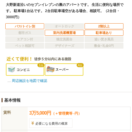
大野新道沿いのセブンイレブンの裏のアパートです。 生活に便利な場所で
す。 駐車場1台込です。 2台目駐車場空がある場合、相談可。（2台目・
3000円）
バス/トイレ別
オートロック
2階以上
都市ガス
室内洗濯機置場
駐車場あり
エアコン付
独立洗面台
追い焚き風呂
ペット相談可
デザイナーズ
敷金･礼金0円
1
4
分
分
周辺施設を地図で確認
基本情報
賃料
3
万
5,000
円
（＋管理費等 -円）
必要になる費用の概算