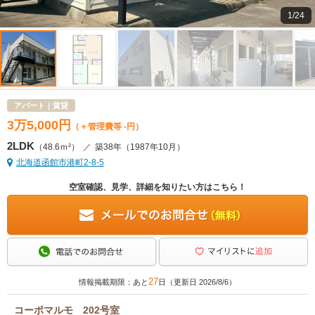
1/24
アパート｜賃貸
3
万
5,000
円
（＋管理費等 -円）
2LDK
（48.6ｍ²）
／
築38年
（1987年10月）
北海道函館市港町2-8-5
空室確認、見学、詳細を知りたい方はこちら！
27
情報掲載期限：あと
日（更新日 2026/8/6）
コーポマルモ 202号室