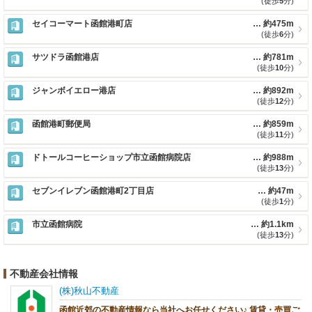
(徒歩
5
分)
セイコーマート函館港町店
約475m
(徒歩
6
分)
サツドラ函館港店
約781m
(徒歩
10
分)
ジャンボイエロー港店
約892m
(徒歩
12
分)
函館港町郵便局
約859m
(徒歩
11
分)
ドトールコーヒーショップ市立函館病院店
約988m
(徒歩
13
分)
セブンイレブン函館港町2丁目店
約47m
(徒歩
1
分)
市立函館病院
約1.1km
(徒歩
13
分)
不動産会社情報
(株)秋山不動産
函館近郊の不動産情報なら当社へお任せください♪ 賃貸・売買ご