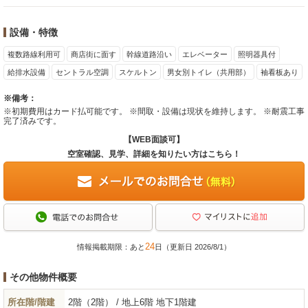
設備・特徴
複数路線利用可
商店街に面す
幹線道路沿い
エレベーター
照明器具付
給排水設備
セントラル空調
スケルトン
男女別トイレ（共用部）
袖看板あり
※備考：
※初期費用はカード払可能です。 ※間取・設備は現状を維持します。 ※耐震工事
完了済みです。
【WEB面談可】
空室確認、見学、詳細を知りたい方はこちら！
24
情報掲載期限：あと
日（更新日 2026/8/1）
その他物件概要
所在階/階建
2階（2階） / 地上6階 地下1階建