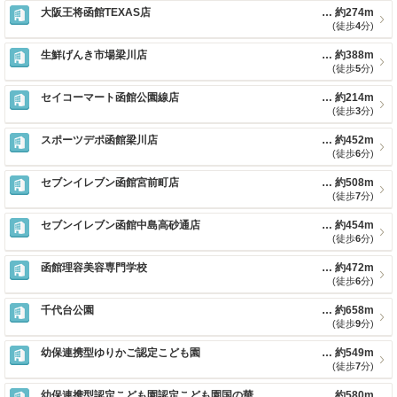
大阪王将函館TEXAS店
約274m
(徒歩
4
分)
生鮮げんき市場梁川店
約388m
(徒歩
5
分)
セイコーマート函館公園線店
約214m
(徒歩
3
分)
スポーツデポ函館梁川店
約452m
(徒歩
6
分)
セブンイレブン函館宮前町店
約508m
(徒歩
7
分)
セブンイレブン函館中島高砂通店
約454m
(徒歩
6
分)
函館理容美容専門学校
約472m
(徒歩
6
分)
千代台公園
約658m
(徒歩
9
分)
幼保連携型ゆりかご認定こども園
約549m
(徒歩
7
分)
幼保連携型認定こども園認定こども園国の華
約580m