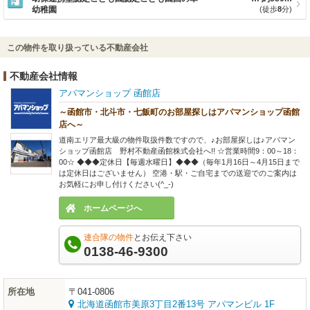
幼稚園
(徒歩
8
分)
この物件を取り扱っている不動産会社
不動産会社情報
アパマンショップ 函館店
～函館市・北斗市・七飯町のお部屋探しはアパマンショップ函館
店へ～
道南エリア最大級の物件取扱件数ですので、♪お部屋探しは♪アパマン
ショップ函館店 野村不動産函館株式会社へ!! ☆営業時間9：00～18：
00☆ ◆◆◆定休日【毎週水曜日】◆◆◆（毎年1月16日～4月15日まで
は定休日はございません） 空港・駅・ご自宅までの送迎でのご案内は
お気軽にお申し付けください(^_-)
ホームページへ
連合隊の物件
とお伝え下さい
0138-46-9300
所在地
〒041-0806
北海道函館市美原3丁目2番13号 アパマンビル 1F