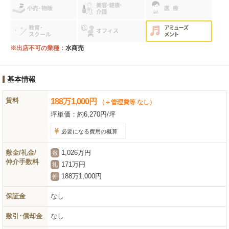
※出店不可の業種：
水商売
基本情報
賃料
188
万
1,000
円
（＋管理費等 なし）
坪単価：
約6,270円/坪
必要になる費用の概算
敷金/礼金/
1,026万円
敷
仲介手数料
171万円
礼
188万1,000円
仲
保証金
なし
敷引･償却金
なし