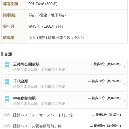
専有面積
991.74m² (300坪)
階/階建
2階 / 6階建（地下1階）
築年月
築45年
（1981年7月）
駐車場
あり (無料) 駐車可能台数：400台
交通
五稜郭公園前駅
徒歩9分
（約690m）
函館市電２系統、函館市電５系統
千代台駅
徒歩10分
（約782m）
函館市電５系統、函館市電２系統
中央病院前駅
徒歩11分
（約825m）
函館市電５系統、函館市電２系統
函館バス「テーオーデパート前」停
徒歩1分
（約37m）
函館バス「共愛会病院前」停
徒歩5分
（約400m）