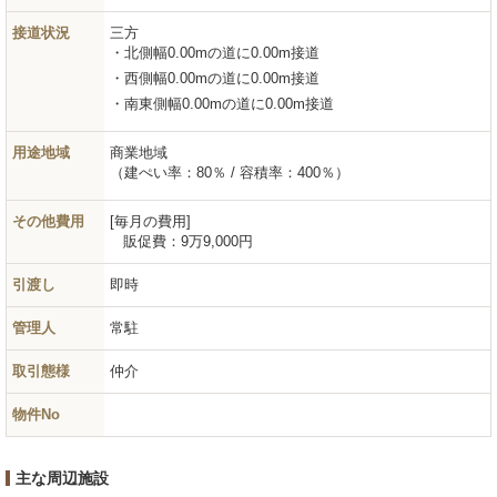
接道状況
三方
北側幅0.00mの道に0.00m接道
西側幅0.00mの道に0.00m接道
南東側幅0.00mの道に0.00m接道
用途地域
商業地域
（建ぺい率：80％ / 容積率：400％）
その他費用
毎月の費用
販促費：
9万9,000円
引渡し
即時
管理人
常駐
取引態様
仲介
物件No
主な周辺施設