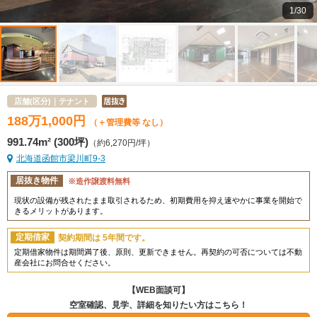
1/30
店舗(区分)｜テナント
188
万
1,000
円
（＋管理費等 なし）
991.74m² (300坪)
（約6,270円/坪）
北海道函館市梁川町9-3
居抜き物件
※造作譲渡料
無料
現状の設備が残されたまま取引されるため、初期費用を抑え速やかに事業を開始で
きるメリットがあります。
定期借家
契約期間は 5年間です。
定期借家物件は期間満了後、原則、更新できません。再契約の可否については不動
産会社にお問合せください。
【WEB面談可】
空室確認、見学、詳細を知りたい方はこちら！