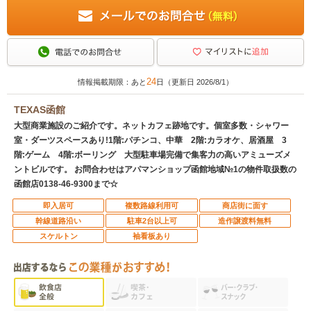
24
情報掲載期限：あと
日（更新日 2026/8/1）
TEXAS函館
大型商業施設のご紹介です。ネットカフェ跡地です。個室多数・シャワー
室・ダーツスペースあり!1階:パチンコ、中華 2階:カラオケ、居酒屋 3
階:ゲーム 4階:ボーリング 大型駐車場完備で集客力の高いアミューズメ
ントビルです。 お問合わせはアパマンショップ函館地域№1の物件取扱数の
函館店0138-46-9300まで☆
即入居可
複数路線利用可
商店街に面す
幹線道路沿い
駐車2台以上可
造作譲渡料無料
スケルトン
袖看板あり