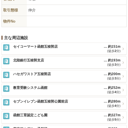
取引態様
仲介
物件No
主な周辺施設
セイコーマート函館五稜郭店
約151m
(徒歩
2
分)
北陸銀行五稜郭支店
約193m
(徒歩
3
分)
ハセガワストア五稜郭店
約200m
(徒歩
3
分)
教育受験システム函館
約252m
(徒歩
4
分)
セブンイレブン函館五稜郭公園前店
約280m
(徒歩
4
分)
函館三育認定こども園
約327m
(徒歩
5
分)