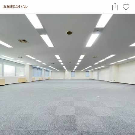
五稜郭114ビル