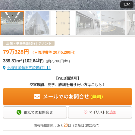
1/30
店舗・事務所(区分)｜テナント
79
万
328
円
（＋管理費等 20万5,280円）
339.31m² (102.64坪)
（約7,700円/坪）
北海道函館市五稜郭町1-14
【WEB面談可】
空室確認、見学、詳細を知りたい方はこちら！
28
情報掲載期限：あと
日（更新日 2026/8/7）