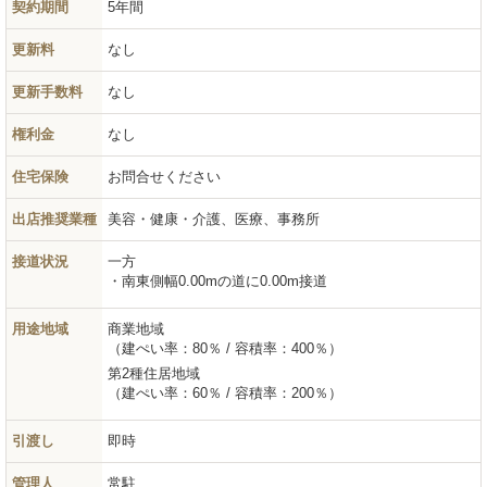
契約期間
5年間
更新料
なし
更新手数料
なし
権利金
なし
住宅保険
お問合せください
出店推奨業種
美容・健康・介護、医療、事務所
接道状況
一方
南東側幅0.00mの道に0.00m接道
用途地域
商業地域
（建ぺい率：80％ / 容積率：400％）
第2種住居地域
（建ぺい率：60％ / 容積率：200％）
引渡し
即時
管理人
常駐