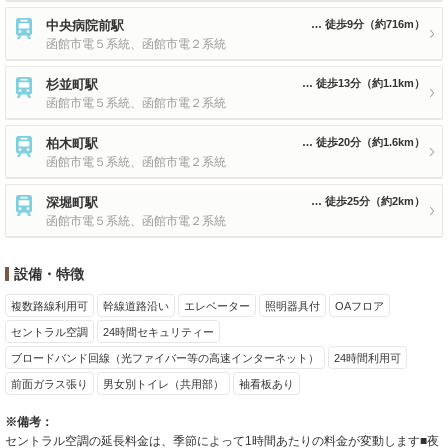
中央病院前駅
徒歩9分
（約716m）
函館市電５系統、函館市電２系統
杉並町駅
徒歩13分
（約1.1km）
函館市電５系統、函館市電２系統
柏木町駅
徒歩20分
（約1.6km）
函館市電５系統、函館市電２系統
深堀町駅
徒歩25分
（約2km）
函館市電５系統、函館市電２系統
設備・特徴
複数路線利用可
幹線道路沿い
エレベーター
照明器具付
OAフロア
セントラル空調
24時間セキュリティー
ブロードバンド回線（光ファイバー等の高速インターネット）
24時間利用可
前面ガラス張り
男女別トイレ（共用部）
袖看板あり
※備考：
セントラル空調の延長料金は、季節によって1時間あたりの料金が変動します■夜