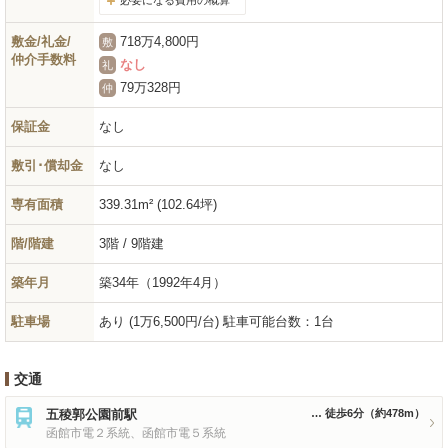
必要になる費用の概算
敷金/礼金/
718万4,800円
敷
仲介手数料
なし
礼
79万328円
仲
保証金
なし
敷引･償却金
なし
専有面積
339.31m² (102.64坪)
階/階建
3階 / 9階建
築年月
築34年
（1992年4月）
駐車場
あり (1万6,500円/台) 駐車可能台数：1台
交通
五稜郭公園前駅
徒歩6分
（約478m）
函館市電２系統、函館市電５系統