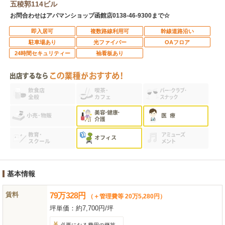
五稜郭114ビル
お問合わせはアパマンショップ函館店0138-46-9300まで☆
即入居可
複数路線利用可
幹線道路沿い
駐車場あり
光ファイバー
OAフロア
24時間セキュリティー
袖看板あり
基本情報
賃料
79
万
328
円
（＋管理費等 20万5,280円）
坪単価：
約7,700円/坪