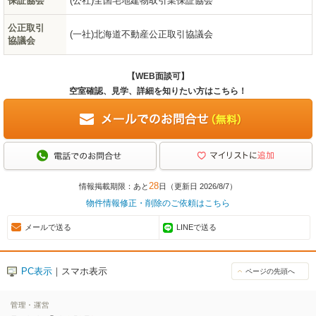
保証協会
(公社)全国宅地建物取引業保証協会
公正取引
(一社)北海道不動産公正取引協議会
協議会
【WEB面談可】
空室確認、見学、詳細を知りたい方はこちら！
28
情報掲載期限：あと
日（更新日 2026/8/7）
物件情報修正・削除のご依頼はこちら
メールで送る
LINEで送る
PC表示
｜スマホ表示
ページの先頭へ