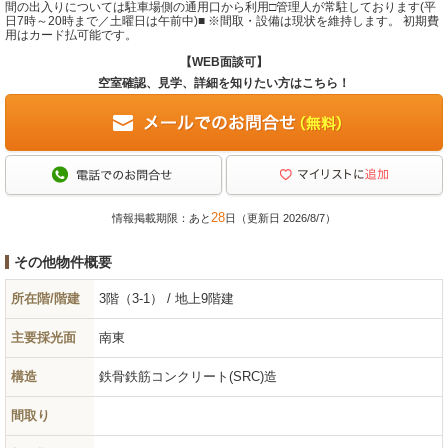
間の出入りについては駐車場側の通用口から利用□管理人が常駐しております(平
日7時～20時まで／土曜日は午前中)■ ※間取・設備は現状を維持します。 初期費
用はカード払可能です。
【WEB面談可】
空室確認、見学、詳細を知りたい方はこちら！
28
情報掲載期限：あと
日（更新日 2026/8/7）
その他物件概要
所在階/階建
3階（3-1） / 地上9階建
主要採光面
南東
構造
鉄骨鉄筋コンクリート(SRC)造
間取り