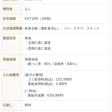
権利金
なし
住宅保険
6万710円（1年間）
出店推奨業種
飲食全般（重飲食含む）、バー・クラブ・スナック
接道状況
角地
北側の道に接道
西側の道に接道
用途地域
商業地域
（建ぺい率：80％ / 容積率：600％）
その他費用
毎月の費用
ゴミ処理料(税込)：
1万1,000円
看板使用料(税込)：
3,300円
一時金
看板作成費：
6万6,000円
引渡し
即時