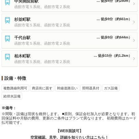
中央病院前駅
徒歩4分
（約280m）
函館市電５系統、函館市電２系統
杉並町駅
徒歩9分
（約661m）
函館市電５系統、函館市電２系統
千代台駅
徒歩9分
（約644m）
函館市電５系統、函館市電２系統
柏木町駅
徒歩15分
（約1.2km）
函館市電５系統、函館市電２系統
設備・特徴
複数路線利用可
商店街に面す
幹線道路沿い
照明器具付
ガス設備
給排水設備
※備考：
※間取・設備は現状を維持します。 ■原則、保証会社加入が必要となります。初
回保証料や月額の費用、更新のご条件はプランで異なります。 初期費用はカード
払可能です。
【WEB面談可】
空室確認、見学、詳細を知りたい方はこちら！