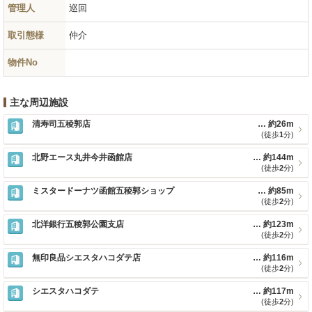
管理人
巡回
取引態様
仲介
物件No
主な周辺施設
清寿司五稜郭店
約26m
(徒歩
1
分)
北野エース丸井今井函館店
約144m
(徒歩
2
分)
ミスタードーナツ函館五稜郭ショップ
約85m
(徒歩
2
分)
北洋銀行五稜郭公園支店
約123m
(徒歩
2
分)
無印良品シエスタハコダテ店
約116m
(徒歩
2
分)
シエスタハコダテ
約117m
(徒歩
2
分)