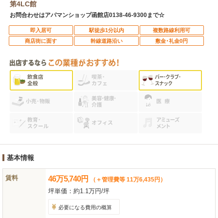
第4LC館
お問合わせはアパマンショップ函館店0138-46-9300まで☆
即入居可
駅徒歩1分以内
複数路線利用可
商店街に面す
幹線道路沿い
敷金･礼金0円
基本情報
賃料
46
万
5,740
円
（＋管理費等 11万6,435円）
坪単価：
約1.1万円/坪
必要になる費用の概算