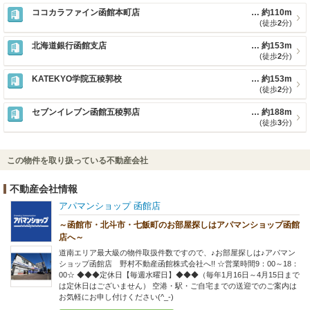
ココカラファイン函館本町店
約110m
(徒歩
2
分)
北海道銀行函館支店
約153m
(徒歩
2
分)
KATEKYO学院五稜郭校
約153m
(徒歩
2
分)
セブンイレブン函館五稜郭店
約188m
(徒歩
3
分)
この物件を取り扱っている不動産会社
不動産会社情報
アパマンショップ 函館店
～函館市・北斗市・七飯町のお部屋探しはアパマンショップ函館
店へ～
道南エリア最大級の物件取扱件数ですので、♪お部屋探しは♪アパマン
ショップ函館店 野村不動産函館株式会社へ!! ☆営業時間9：00～18：
00☆ ◆◆◆定休日【毎週水曜日】◆◆◆（毎年1月16日～4月15日まで
は定休日はございません） 空港・駅・ご自宅までの送迎でのご案内は
お気軽にお申し付けください(^_-)