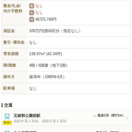
敷金/礼金/
なし
敷
仲介手数料
なし
礼
46万5,740円
仲
保証金
100万円(償却区分：指定なし）
敷引･償却金
なし
専有面積
139.97m² (42.34坪)
階/階建
4階 / 6階建（地下1階）
築年月
築36年
（1990年4月）
駐車場
なし
交通
五稜郭公園前駅
徒歩1分
（約71m）
函館市電２系統、函館市電５系統
駅近!