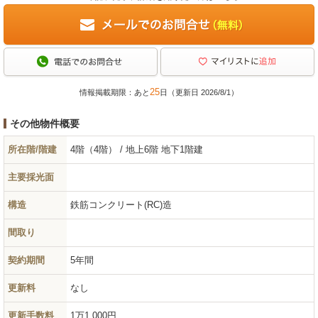
25
情報掲載期限：あと
日（更新日 2026/8/1）
その他物件概要
所在階/階建
4階（4階） / 地上6階 地下1階建
主要採光面
構造
鉄筋コンクリート(RC)造
間取り
契約期間
5年間
更新料
なし
更新手数料
1万1,000円