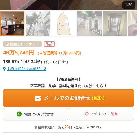
1/30
店舗(区分)｜テナント
46
万
5,740
円
（＋管理費等 11万6,435円）
139.97m² (42.34坪)
（約1.1万円/坪）
北海道函館市本町32-13
【WEB面談可】
空室確認、見学、詳細を知りたい方はこちら！
25
情報掲載期限：あと
日（更新日 2026/8/1）