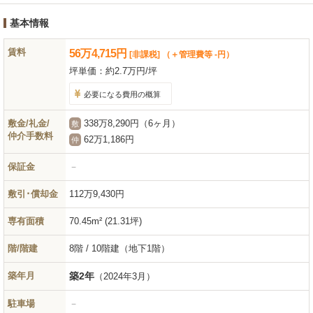
基本情報
賃料
56
万
4,715
円
[非課税]
（＋管理費等 -円）
坪単価：
約2.7万円/坪
必要になる費用の概算
敷金/礼金/
338万8,290円（6ヶ月）
敷
仲介手数料
62万1,186円
仲
保証金
－
敷引･償却金
112万9,430円
専有面積
70.45m² (21.31坪)
階/階建
8階 / 10階建（地下1階）
築年月
築2年
（2024年3月）
駐車場
－