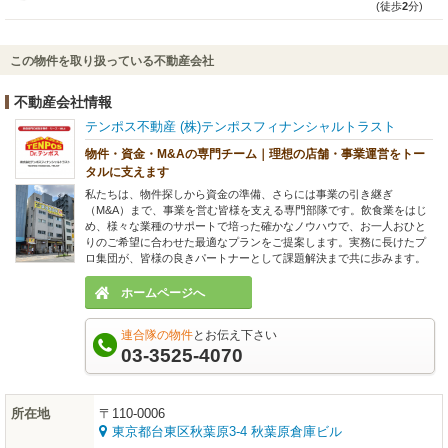
(徒歩
2
分)
この物件を取り扱っている不動産会社
不動産会社情報
テンポス不動産 (株)テンポスフィナンシャルトラスト
物件・資金・M&Aの専門チーム｜理想の店舗・事業運営をトー
タルに支えます
私たちは、物件探しから資金の準備、さらには事業の引き継ぎ
（M&A）まで、事業を営む皆様を支える専門部隊です。飲食業をはじ
め、様々な業種のサポートで培った確かなノウハウで、お一人おひと
りのご希望に合わせた最適なプランをご提案します。実務に長けたプ
ロ集団が、皆様の良きパートナーとして課題解決まで共に歩みます。
ホームページへ
連合隊の物件
とお伝え下さい
03-3525-4070
所在地
〒110-0006
東京都台東区秋葉原3-4 秋葉原倉庫ビル