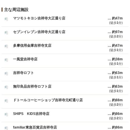
主な周辺施設
マツモトキヨシ吉祥寺大正通り店
約47m
(徒歩
1
分)
セブンイレブン吉祥寺大正通り店
約97m
(徒歩
2
分)
多摩信用金庫吉祥寺支店
約47m
(徒歩
1
分)
一風堂吉祥寺店
約38m
(徒歩
1
分)
吉祥寺ロフト
約63m
(徒歩
1
分)
無印良品吉祥寺ロフト店
約63m
(徒歩
1
分)
ドトールコーヒーショップ吉祥寺元町通り店
約88m
(徒歩
2
分)
SHIPS KIDS吉祥寺店
約86m
(徒歩
2
分)
familiar東急百貨店吉祥寺店
約86m