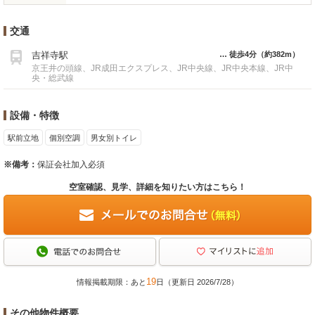
交通
吉祥寺駅
徒歩4分
（約382m）
京王井の頭線、JR成田エクスプレス、JR中央線、JR中央本線、JR中
央・総武線
設備・特徴
駅前立地
個別空調
男女別トイレ
※備考：
保証会社加入必須
空室確認、見学、詳細を知りたい方はこちら！
19
情報掲載期限：あと
日（更新日 2026/7/28）
その他物件概要