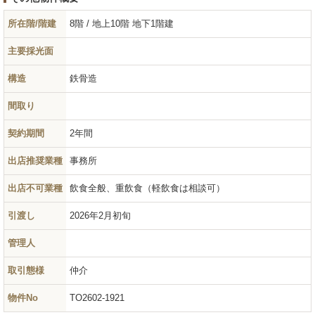
所在階/階建
8階 / 地上10階 地下1階建
主要採光面
構造
鉄骨造
間取り
契約期間
2年間
出店推奨業種
事務所
出店不可業種
飲食全般、重飲食（軽飲食は相談可）
引渡し
2026年2月初旬
管理人
取引態様
仲介
物件No
TO2602-1921