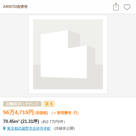
ARISTO吉祥寺
店舗(区分)｜テナント
56
万
4,715
円
[非課税]
（＋管理費等 -円）
70.45m² (21.31坪)
（約2.7万円/坪）
東京都武蔵野市吉祥寺本町
（詳細非公開）