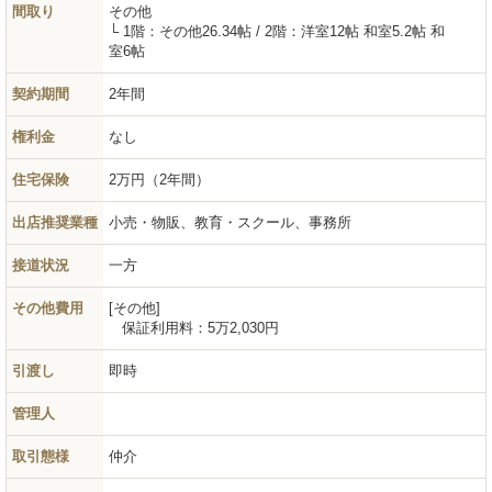
間取り
その他
└ 1階：その他26.34帖 / 2階：洋室12帖 和室5.2帖 和
室6帖
契約期間
2年間
権利金
なし
住宅保険
2万円（2年間）
出店推奨業種
小売・物販、教育・スクール、事務所
接道状況
一方
その他費用
その他
保証利用料：
5万2,030円
引渡し
即時
管理人
取引態様
仲介