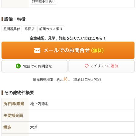
無料駐車場あり
設備・特徴
照明器具付
路面店
前面ガラス張り
空室確認、見学、詳細を知りたい方はこちら！
18
情報掲載期限：あと
日（更新日 2026/7/27）
その他物件概要
所在階/階建
地上2階建
主要採光面
構造
木造