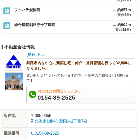
フクハラ愛国店
約657m
(徒歩
9
分)
総合病院釧路赤十字病院
約904m
(徒歩
12
分)
不動産会社情報
(株)セトル
釧路市内を中心に新築住宅・仲介・賃貸管理を行って32周年に
なりました。
買い取りなども行っておりますので、不動産のご相談はぜひ弊社ま
で！
お気軽にお問合せください！
0154-39-2525
所在地
〒085-0058
北海道釧路市愛国東1丁目7-2
電話番号
0154-39-2525