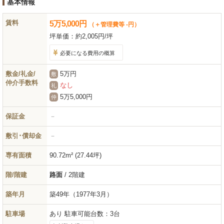
基本情報
賃料
5
万
5,000
円
（＋管理費等 -円）
坪単価：
約2,005円/坪
必要になる費用の概算
敷金/礼金/
5万円
敷
仲介手数料
なし
礼
5万5,000円
仲
保証金
－
敷引･償却金
－
専有面積
90.72m² (27.44坪)
階/階建
路面
/ 2階建
築年月
築49年
（1977年3月）
駐車場
あり 駐車可能台数：3台