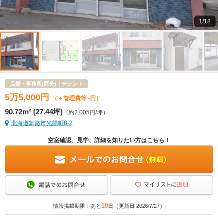
1/18
店舗・事務所(区分)｜テナント
5
万
5,000
円
（＋管理費等 -円）
90.72m² (27.44坪)
（約2,005円/坪）
北海道釧路市光陽町8-2
空室確認、見学、詳細を知りたい方はこちら！
18
情報掲載期限：あと
日（更新日 2026/7/27）