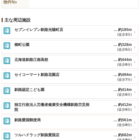
物件No
主な周辺施設
セブンイレブン釧路光陽町店
約185m
(徒歩
3
分)
柳町公園
約328m
(徒歩
5
分)
北海道釧路江南高校
約444m
(徒歩
6
分)
セイコーマート釧路花園店
約494m
(徒歩
7
分)
釧路認定こども園
約414m
(徒歩
6
分)
独立行政法人労働者健康安全機構釧路労災病
約412m
院
(徒歩
6
分)
釧路愛国郵便局
約561m
(徒歩
8
分)
ツルハドラッグ釧路愛国店
約682m
(徒歩
9
分)