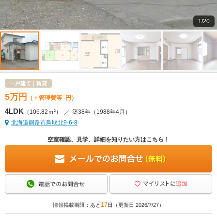
1/20
一戸建て｜賃貸
5
万
円
（＋管理費等 -円）
4LDK
（106.82ｍ²）
／
築38年
（1988年4月）
北海道釧路市鳥取北9-6-8
空室確認、見学、詳細を知りたい方はこちら！
17
情報掲載期限：あと
日（更新日 2026/7/27）