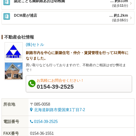
認定こども園釧路あおば幼稚園
約833m
(徒歩
11
分)
DCM星が浦店
約1.2km
(徒歩
15
分)
不動産会社情報
(株)セトル
釧路市内を中心に新築住宅・仲介・賃貸管理を行って32周年に
なりました。
買い取りなども行っておりますので、不動産のご相談はぜひ弊社ま
で！
お気軽にお問合せください！
0154-39-2525
所在地
〒085-0058
北海道釧路市愛国東1丁目7-2
電話番号
0154-39-2525
FAX番号
0154-36-1551