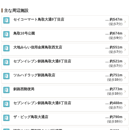
主な周辺施設
セイコーマート鳥取大通9丁目店
約547m
(徒歩
7
分)
鳥取10号公園
約674m
(徒歩
9
分)
大地みらい信用金庫鳥取西支店
約551m
(徒歩
7
分)
セブンイレブン釧路鳥取大通8丁目店
約521m
(徒歩
7
分)
ツルハドラッグ釧路鳥取店
約751m
(徒歩
10
分)
釧路西郵便局
約773m
(徒歩
10
分)
セブンイレブン釧路鳥取大通8丁目店
約488m
(徒歩
7
分)
ザ・ビッグ鳥取大通店
約790m
(徒歩
10
分)