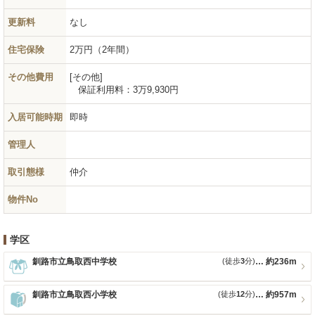
更新料
なし
住宅保険
2万円（2年間）
その他費用
その他
保証利用料：
3万9,930円
入居可能時期
即時
管理人
取引態様
仲介
物件No
学区
釧路市立鳥取西中学校
(徒歩
3
分)
約236m
釧路市立鳥取西小学校
(徒歩
12
分)
約957m