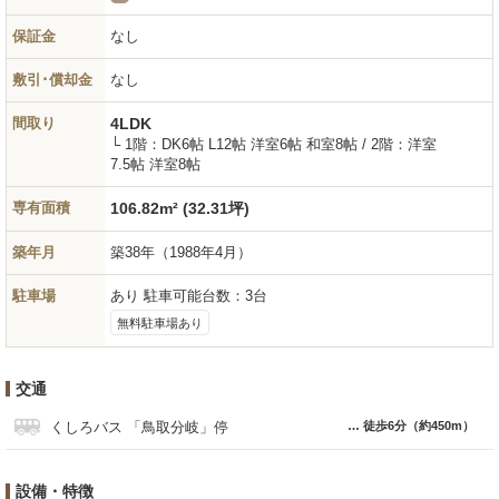
保証金
なし
敷引･償却金
なし
間取り
4LDK
└ 1階：DK6帖 L12帖 洋室6帖 和室8帖 / 2階：洋室
7.5帖 洋室8帖
専有面積
106.82m² (32.31坪)
築年月
築38年
（1988年4月）
駐車場
あり 駐車可能台数：3台
無料駐車場あり
交通
くしろバス 「鳥取分岐」停
徒歩6分
（約450m）
設備・特徴