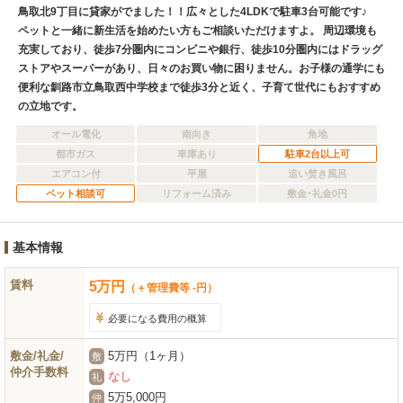
鳥取北9丁目に貸家がでました！！広々とした4LDKで駐車3台可能です♪
ペットと一緒に新生活を始めたい方もご相談いただけますよ。 周辺環境も
充実しており、徒歩7分圏内にコンビニや銀行、徒歩10分圏内にはドラッグ
ストアやスーパーがあり、日々のお買い物に困りません。お子様の通学にも
便利な釧路市立鳥取西中学校まで徒歩3分と近く、子育て世代にもおすすめ
の立地です。
オール電化
南向き
角地
都市ガス
車庫あり
駐車2台以上可
エアコン付
平屋
追い焚き風呂
ペット相談可
リフォーム済み
敷金･礼金0円
基本情報
賃料
5
万
円
（＋管理費等 -円）
必要になる費用の概算
敷金/礼金/
5万円（1ヶ月）
敷
仲介手数料
なし
礼
5万5,000円
仲