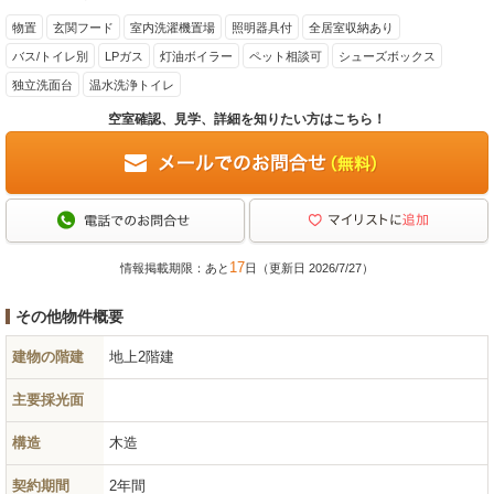
物置
玄関フード
室内洗濯機置場
照明器具付
全居室収納あり
バス/トイレ別
LPガス
灯油ボイラー
ペット相談可
シューズボックス
独立洗面台
温水洗浄トイレ
空室確認、見学、詳細を知りたい方はこちら！
17
情報掲載期限：あと
日（更新日 2026/7/27）
その他物件概要
建物の階建
地上2階建
主要採光面
構造
木造
契約期間
2年間