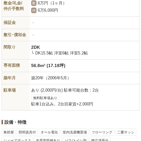
敷金/礼金/
6万円（1ヶ月）
敷
仲介手数料
6万6,000円
仲
保証金
－
敷引･償却金
－
間取り
2DK
└ DK15.5帖 洋室6帖 洋室5.2帖
専有面積
56.8m² (17.18坪)
築年月
築20年
（2006年5月）
駐車場
あり (2,000円/台) 駐車可能台数：2台
無料駐車場あり
駐車1台込み。2台目家賃+2,000円
設備・特徴
角部屋
照明器具付
オール電化
室内洗濯機置場
フローリング
二重サッシ
シューズボックス
全居室収納あり
バス/トイレ別
独立洗面台