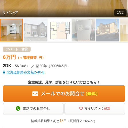
リビング
1/22
アパート｜賃貸
6
万
円
（＋管理費等 -円）
2DK
（56.8ｍ²）
／
築20年
（2006年5月）
北海道釧路市文苑2-40-8
空室確認、見学、詳細を知りたい方はこちら！
18
情報掲載期限：あと
日（更新日 2026/7/27）