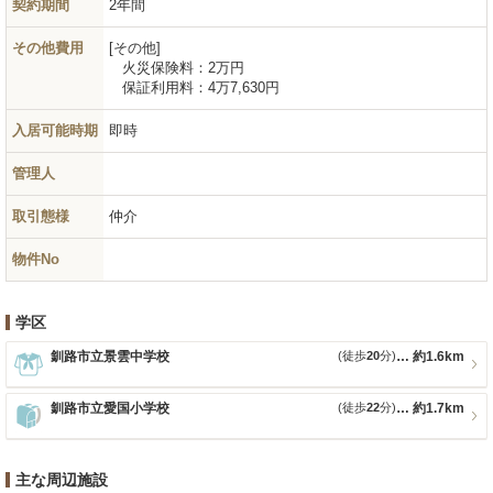
契約期間
2年間
その他費用
その他
火災保険料：
2万円
保証利用料：
4万7,630円
入居可能時期
即時
管理人
取引態様
仲介
物件No
学区
釧路市立景雲中学校
(徒歩
20
分)
約1.6km
釧路市立愛国小学校
(徒歩
22
分)
約1.7km
主な周辺施設