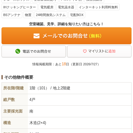
IHクッキングヒーター
電気暖房
電気温水器
インターネット利用料無料
BSアンテナ
物置
24時間換気システム
宅配BOX
空室確認、見学、詳細を知りたい方はこちら！
18
情報掲載期限：あと
日（更新日 2026/7/27）
その他物件概要
所在階/階建
1階（101） / 地上2階建
総戸数
4戸
主要採光面
南
構造
木造(2×4)