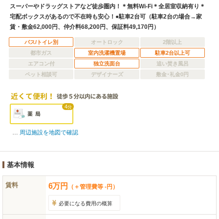
スーパーやドラッグストアなど徒歩圏内！＊無料Wi-Fi＊全居室収納有り＊
宅配ボックスがあるので不在時も安心！●駐車2台可（駐車2台の場合→家
賃・敷金62,000円、仲介料68,200円、保証料49,170円）
バス/トイレ別
オートロック
2階以上
都市ガス
室内洗濯機置場
駐車2台以上可
エアコン付
独立洗面台
追い焚き風呂
ペット相談可
デザイナーズ
敷金･礼金0円
4
分
周辺施設を地図で確認
基本情報
賃料
6
万
円
（＋管理費等 -円）
必要になる費用の概算