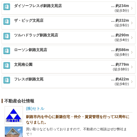
ダイソーフレスポ釧路文苑店
約234m
(徒歩
3
分)
ザ・ビッグ文苑店
約332m
(徒歩
5
分)
ツルハドラッグ釧路文苑店
約290m
(徒歩
4
分)
ローソン釧路文苑店
約586m
(徒歩
8
分)
文苑南公園
約779m
(徒歩
10
分)
フレスポ釧路文苑
約422m
(徒歩
6
分)
不動産会社情報
(株)セトル
釧路市内を中心に新築住宅・仲介・賃貸管理を行って32周年に
なりました。
買い取りなども行っておりますので、不動産のご相談はぜひ弊社ま
で！