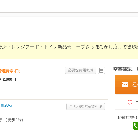
済☆台所・レンジフード・トイレ新品☆コープさっぽろかじ店まで徒
空室確認、
必要な費用概算
管理費等 -円）
万2,800円
20-6
この地域の家賃相場
お電話の際は
 （徒歩4分）