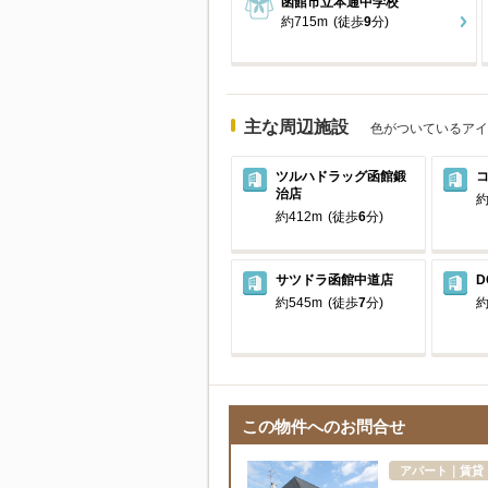
函館市立本通中学校
約715m
(徒歩
9
分)
主な周辺施設
色がついているアイ
ツルハドラッグ函館鍛
治店
約
約412m
(徒歩
6
分)
サツドラ函館中道店
約545m
(徒歩
7
分)
約
この物件へのお問合せ
アパート｜賃貸