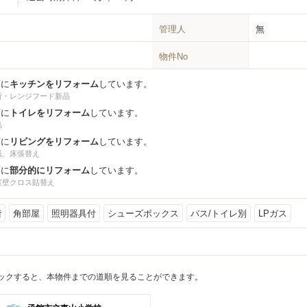
管理人
無
物件No
頃に
キッチンをリフォーム
しています。
所・レンジフード新品
頃に
トイレをリフォーム
しています。
品
頃に
リビングをリフォーム
しています。
紙、床張替え
頃に
部分的にリフォーム
しています。
室壁クロス貼替え
階
角部屋
照明器具付
シューズボックス
バス/トイレ別
LPガス
ックすると、本物件までの道順を見ることができます。