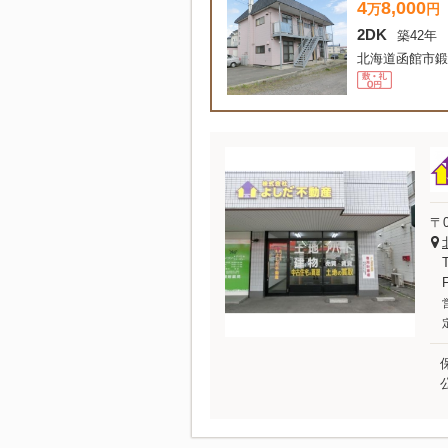
4
8,000
万
円
2DK
築42年
北海道函館市鍛
〒0