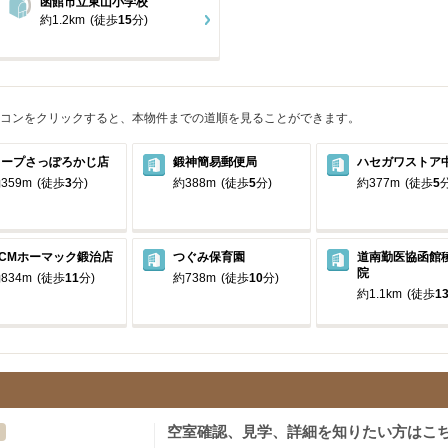
函館市立東山小学校
約1.2km
(徒歩
15
分)
コンをクリックすると、本物件までの道順を見ることができます。
コープさっぽろかじ店
鍛神簡易郵便局
ハセガワストア
359m
(徒歩
3
分)
約388m
(徒歩
5
分)
約377m
(徒歩
5
分
DCMホーマック鍛治店
つぐみ保育園
道南勤医協函館
院
834m
(徒歩
11
分)
約738m
(徒歩
10
分)
約1.1km
(徒歩
1
空室確認、見学、詳細を知りたい方はこ