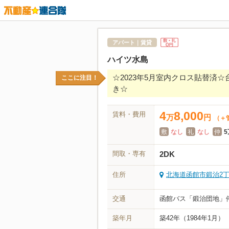
アパート｜賃貸
ハイツ水島
☆2023年5月室内クロス貼替
ここに注目！
き☆
4
8,000
賃料・費用
万
円
（＋
敷
なし
礼
なし
仲
5
間取・専有
2DK
住所
北海道函館市鍛治2丁目
交通
函館バス「鍛治団地」停
築年月
築42年
（1984年1月）