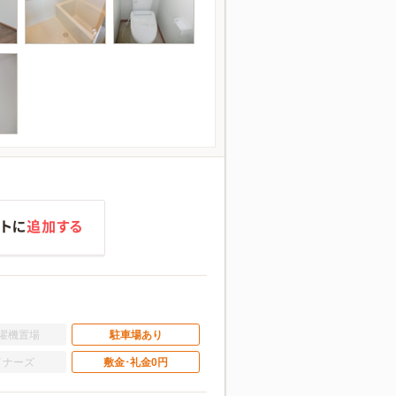
濯機置場
駐車場あり
イナーズ
敷金･礼金0円