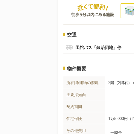
交通
函館バス「鍛治団地」停
物件概要
所在階/建物の階建
2階（2階右） 
主要採光面
契約期間
住宅保険
1万5,000円（
その他費用
一時金