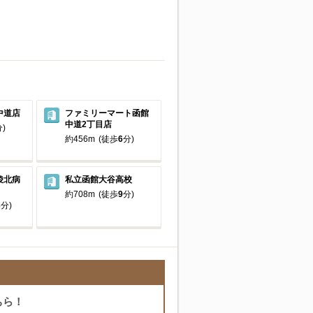
中道店
ファミリーマート函館
中道2丁目店
)
約456m
(徒歩
6
分)
稜北病
私立函館大谷高校
約708m
(徒歩
9
分)
3
分)
ちら！