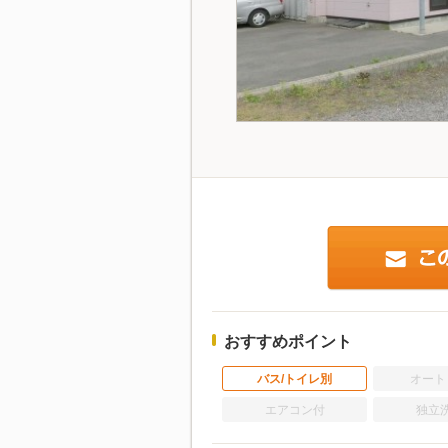
おすすめポイント
バス/トイレ別
オート
エアコン付
独立