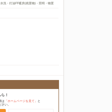
水洗・灯油FF暖房(残置物)・照明・物置
ちら！
際は
「ホームページを見て」
と
ださい。