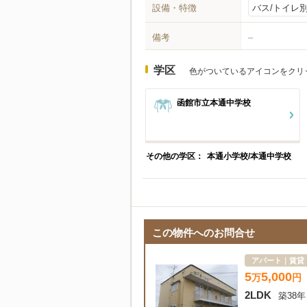
設備・特徴
バス/トイレ
備考
–
学区
色がついているアイコンをクリ
函館市立本通中学校
その他の学区：
本通小学校/本通中学校
この物件へのお問合せ
アパート｜賃貸
5
5,000
万
円
2LDK
築38年