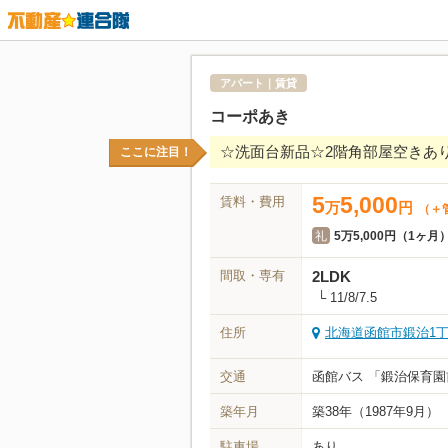
アパート｜賃貸
コーポあき
☆洗面台新品☆2階角部屋空きあ
ここに注目！
5
5,000
賃料・費用
万
円
（＋
礼
5万5,000円（1ヶ月
間取・専有
2LDK
└ 11/8/7.5
住所
北海道函館市鍛治1丁
交通
函館バス 「鍛治保育園
築年月
築38年
（1987年9月）
駐車場
あり