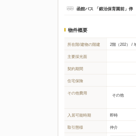
函館バス 「鍛治保育園前」停
物件概要
所在階/建物の階建
2階（202） /
主要採光面
契約期間
住宅保険
その他費用
その他
入居可能時期
即時
取引態様
仲介