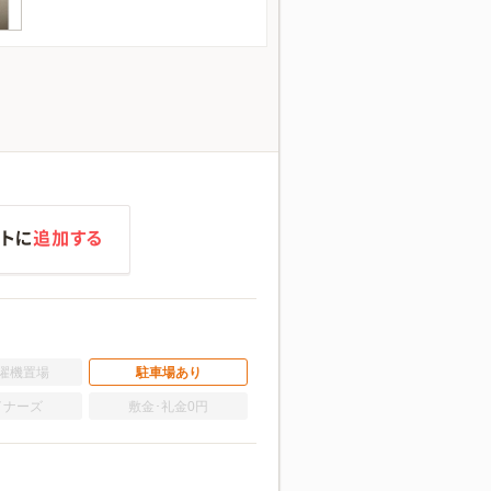
濯機置場
駐車場あり
イナーズ
敷金･礼金0円