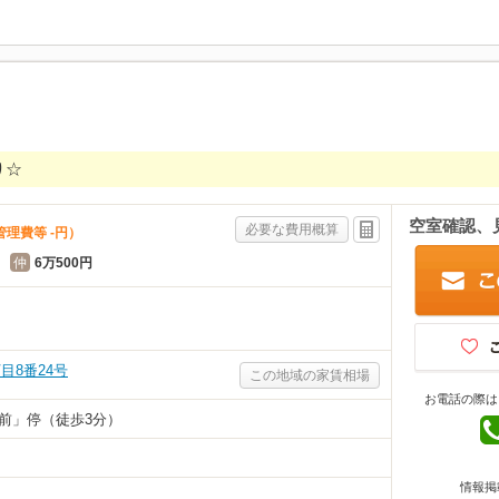
り☆
空室確認、
必要な費用概算
管理費等 -円）
）
仲
6万500円
目8番24号
この地域の家賃相場
お電話の際は
前」停（徒歩3分）
情報掲