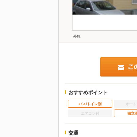
外観
おすすめポイント
バス/トイレ別
オート
エアコン付
独立
交通