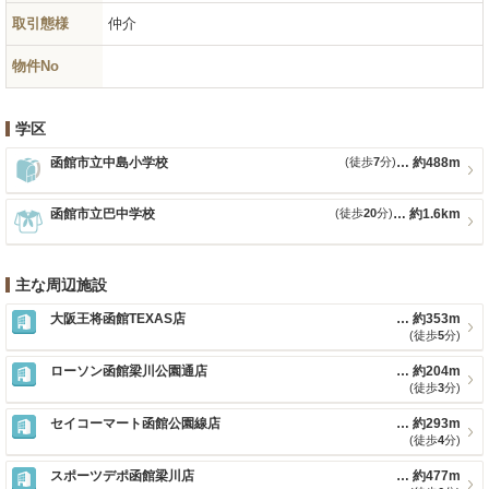
取引態様
仲介
物件No
学区
函館市立中島小学校
(徒歩
7
分)
約488m
函館市立巴中学校
(徒歩
20
分)
約1.6km
主な周辺施設
大阪王将函館TEXAS店
約353m
(徒歩
5
分)
ローソン函館梁川公園通店
約204m
(徒歩
3
分)
セイコーマート函館公園線店
約293m
(徒歩
4
分)
スポーツデポ函館梁川店
約477m