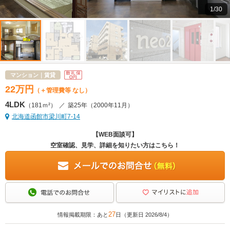
1/30
マンション｜賃貸
22
万
円
（＋管理費等 なし）
4LDK
（181ｍ²）
／
築25年
（2000年11月）
北海道函館市梁川町7-14
【WEB面談可】
空室確認、見学、詳細を知りたい方はこちら！
27
情報掲載期限：あと
日（更新日 2026/8/4）