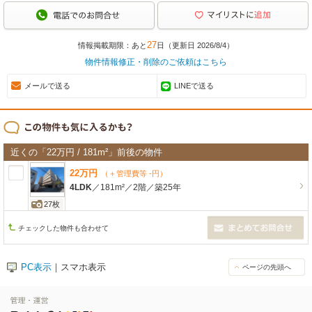
27
情報掲載期限：あと
日（更新日 2026/8/4）
物件情報修正・削除のご依頼はこちら
メールで送る
LINEで送る
近くの「22万円 / 181m²」前後の物件
22
万
円
（＋管理費等 -円）
4LDK
／
181m²
／
2階
／
築25年
27枚
チェックした物件も合わせて
PC表示
｜スマホ表示
ページの先頭へ