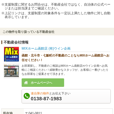
支援制度に関するお問合せは、不動産会社ではなく、自治体の公式ペー
ジまたは担当課までご確認ください。
上記リンクは、支援制度の対象条件を一定以上満たした物件に対し自動
表示しています。
この物件を取り扱っている不動産会社
不動産会社情報
MIXホーム函館店 (有)ウイン企画
函館・北斗市・七飯町の不動産のことならMIXホーム函館店へお
任せください！
お部屋探し、不動産のご相談はMIXホーム函館店㈲ウイン企画へお気
軽にご相談ください！経験豊かなスタッフが、お客様に一番ぴったり
なお部屋をご提案させて頂きます。
ホームページへ
連合隊の物件
とお伝え下さい
0138-87-1983
所在地
〒041-0811