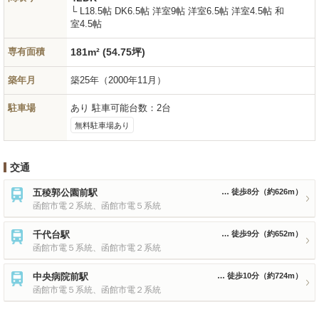
└ L18.5帖 DK6.5帖 洋室9帖 洋室6.5帖 洋室4.5帖 和
室4.5帖
専有面積
181m² (54.75坪)
築年月
築25年
（2000年11月）
駐車場
あり 駐車可能台数：2台
無料駐車場あり
交通
五稜郭公園前駅
徒歩8分
（約626m）
函館市電２系統、函館市電５系統
千代台駅
徒歩9分
（約652m）
函館市電５系統、函館市電２系統
中央病院前駅
徒歩10分
（約724m）
函館市電５系統、函館市電２系統