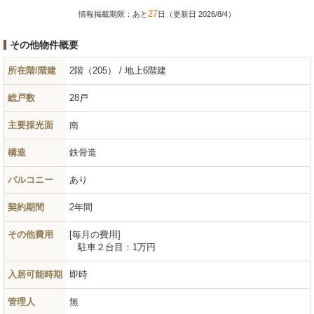
27
情報掲載期限：あと
日（更新日 2026/8/4）
その他物件概要
所在階/階建
2階（205） / 地上6階建
総戸数
28戸
主要採光面
南
構造
鉄骨造
バルコニー
あり
契約期間
2年間
その他費用
毎月の費用
駐車２台目：
1万円
入居可能時期
即時
管理人
無