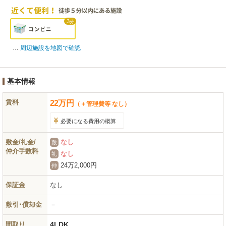
3
分
周辺施設を地図で確認
基本情報
賃料
22
万
円
（＋管理費等 なし）
必要になる費用の概算
敷金/礼金/
なし
敷
仲介手数料
なし
礼
24万2,000円
仲
保証金
なし
敷引･償却金
－
間取り
4LDK