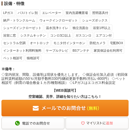
設備・特徴
LPガス
バス/トイレ別
エレベーター
室内洗濯機置場
照明器具付
納戸・トランクルーム
ウォークインクローゼット
シューズボックス
シューズインクローゼット
温水洗浄トイレ
独立洗面台
浴室1坪以上
浴室に窓
システムキッチン
コンロ3口以上
ガスコンロ
エアコン付
セントラル空調
オートロック
モニタ付インターホン
防犯カメラ
宅配BOX
インターネット利用料無料
ケーブルテレビ
BSアンテナ
家賃保証会社利用可
ペット相談可
猫相談可
※備考：
◇室内状況、間取、設備等は現状を優先とします。 ◇保証会社加入必須（初回保
証料賃料総額の50％/月額手数料330円/継続更新手数料/月払い800円） ◇ペット
相談可（飼育の場合敷金１カ月/種類相談） ◇LPガスはエコガス料金設定
【WEB面談可】
空室確認、見学、詳細を知りたい方はこちら！