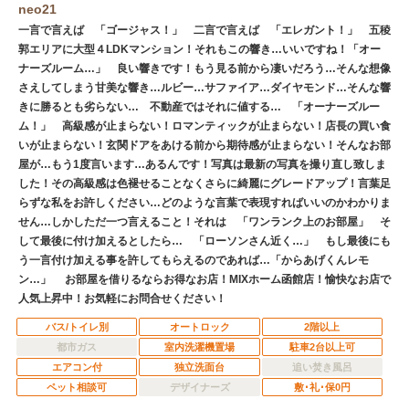
neo21
一言で言えば 「ゴージャス！」 二言で言えば 「エレガント！」 五稜
郭エリアに大型４LDKマンション！それもこの響き…いいですね！「オー
ナーズルーム…」 良い響きです！もう見る前から凄いだろう…そんな想像
さえしてしまう甘美な響き…ルビー…サファイア…ダイヤモンド…そんな響
きに勝るとも劣らない… 不動産ではそれに値する… 「オーナーズルー
ム！」 高級感が止まらない！ロマンティックが止まらない！店長の買い食
いが止まらない！玄関ドアをあける前から期待感が止まらない！そんなお部
屋が…もう1度言います…あるんです！写真は最新の写真を撮り直し致しま
した！その高級感は色褪せることなくさらに綺麗にグレードアップ！言葉足
らずな私をお許しください…どのような言葉で表現すればいいのかわかりま
せん…しかしただ一つ言えること！それは 「ワンランク上のお部屋」 そ
して最後に付け加えるとしたら… 「ローソンさん近く…」 もし最後にも
う一言付け加える事を許してもらえるのであれば…「からあげくんレモ
ン…」 お部屋を借りるならお得なお店！MIXホーム函館店！愉快なお店で
人気上昇中！お気軽にお問合せください！
バス/トイレ別
オートロック
2階以上
都市ガス
室内洗濯機置場
駐車2台以上可
エアコン付
独立洗面台
追い焚き風呂
ペット相談可
デザイナーズ
敷･礼･保0円