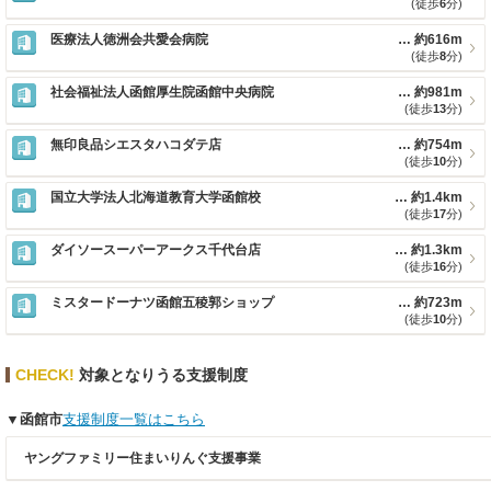
(徒歩
6
分)
医療法人徳洲会共愛会病院
約616m
(徒歩
8
分)
社会福祉法人函館厚生院函館中央病院
約981m
(徒歩
13
分)
無印良品シエスタハコダテ店
約754m
(徒歩
10
分)
国立大学法人北海道教育大学函館校
約1.4km
(徒歩
17
分)
ダイソースーパーアークス千代台店
約1.3km
(徒歩
16
分)
ミスタードーナツ函館五稜郭ショップ
約723m
(徒歩
10
分)
対象となりうる支援制度
函館市
支援制度一覧はこちら
ヤングファミリー住まいりんぐ支援事業