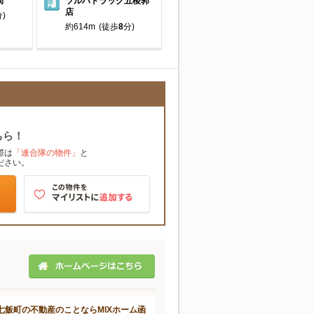
局
ツルハドラッグ五稜郭
店
)
約614m
(徒歩
8
分)
ちら！
際は
「連合隊の物件」
と
ださい。
七飯町の不動産のことならMIXホーム函