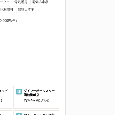
ヒーター
電気暖房
電気温水器
社利用可
保証人不要
000円/年）
ョッピ
ダイソーポールスター
函館港町店
)
約374m
(徒歩
5
分)