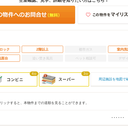
空室確認、見学、詳細を知りたい方はこちら！
ロック
2階以上
都市ガス
室内洗
洗面台
追い焚き風呂
ペット相談可
デザ
4
3
分
分
周辺施設を地図で
リックすると、本物件までの道順を見ることができます。