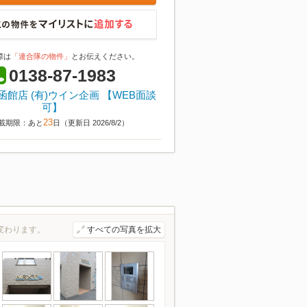
際は
「連合隊の物件」
とお伝えください。
0138-87-1983
函館店 (有)ウイン企画 【WEB面談
可】
23
載期限：あと
日（更新日 2026/8/2）
変わります。
すべての写真を拡大