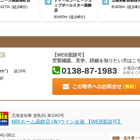
ハニーズ函館港町店
ドトールコーヒーショ
五稜郭駅前郵便
ップポールスター函館
427m
(徒歩
6
分)
約409m
(徒歩
6
分
店
約460m
(徒歩
6
分)
【WEB面談可】
貸
空室確認、見学、詳細を知りたい方はこ
0138-87-1983
お電話の
3ｍ²）
築19年
お伝えく
町
北海道知事 渡島(5) 第1043号
MIXホーム函館店 (有)ウイン企画 【WEB面談可】
41-0811
函館・北斗市・