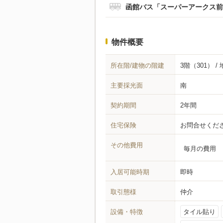
函館バス「スーパーアークス前
物件概要
所在階/建物の階建
3階（301） /
主要採光面
南
契約期間
2年間
住宅保険
お問合せくだ
その他費用
毎月の費用
入居可能時期
即時
取引態様
仲介
設備・特徴
タイル貼り