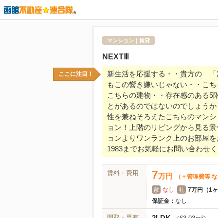
マンション｜賃貸
NEXTⅢ
新生活を応援する・・貴方の 「
ここに注目！
もこの響き嫌いじゃない・・こちら
こちらの建物・・存在感のある5
とがあるのではないのでしょうか
性を兼ねそろえたこちらのマンシ
ョン！上階のリビングから見る景
ョンよりワンランク上のお部屋をお
1983までお気軽にお問い合わせ
7
賃料・費用
万
円
（＋管理費等 
敷
なし
礼
7万円（1
保証金：
なし
間取・専有
2LDK