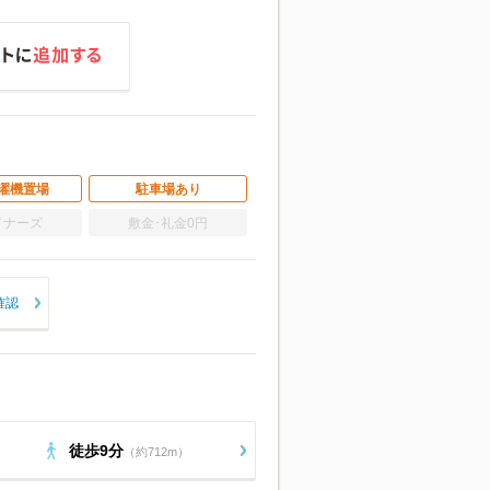
濯機置場
駐車場あり
イナーズ
敷金･礼金0円
確認
徒歩9分
（約712m）