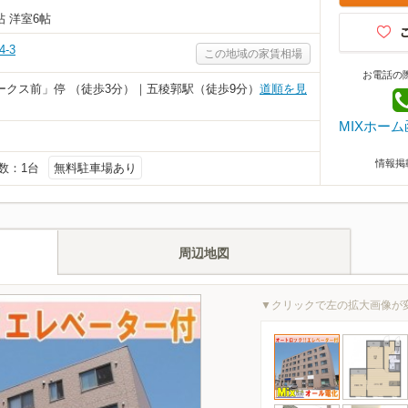
7帖 洋室6帖
-3
この地域の家賃相場
お電話の
ークス前」停 （徒歩3分）｜五稜郭駅（徒歩9分）
道順を見
MIXホーム
情報掲
台数：1台
無料駐車場あり
周辺地図
▼クリックで左の拡大画像が