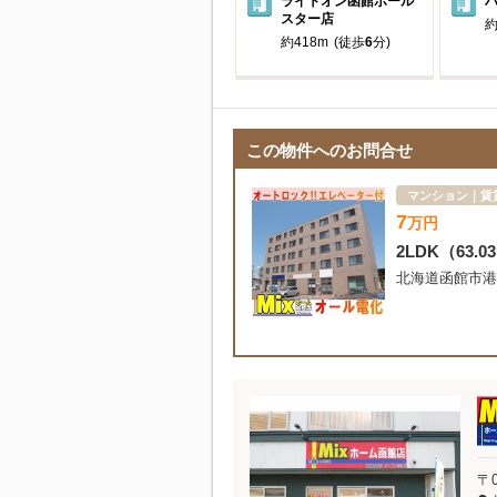
ライトオン函館ポール
スター店
約
約418m
(徒歩
6
分)
この物件へのお問合せ
マンション｜賃
7
万
円
2LDK
（63.0
北海道函館市港
〒0