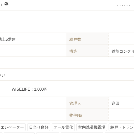
」停
 地上5階建
総戸数
構造
鉄筋コンクリ
さい
WISELIFE：
1,000円
管理人
巡回
物件No
エレベーター
日当り良好
オール電化
室内洗濯機置場
納戸・トラン