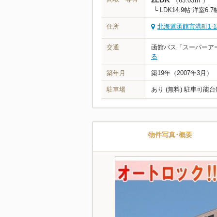
（63.03ｍ²）
└ LDK14.9帖 洋室6.
住所
北海道函館市港町1-14
交通
函館バス「スーパーア
る
築年月
築19年
（2007年3月）
駐車場
あり (無料) 駐車可能
物件写真･概要