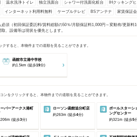
別
温水洗浄トイレ
独立洗面台
シャワー付洗面化粧台
IHクッキング
インターネット利用料無料
ケーブルテレビ
BSアンテナ
家賃保証会
必須（初回保証委託料/賃料総額の50％/月額保証料1,000円～変動有/更新料10,
間取、設備等は現状を優先とします。
ックすると、本物件までの道順を見ることができます。
函館市立港中学校
約1.5km
(徒歩
19
分)
コンをクリックすると、本物件までの道順を見ることができます。
スーパーアークス港町
ローソン函館追分町店
ポールスターシ
店
ングセンター
約263m
(徒歩
4
分)
206m
(徒歩
3
分)
約321m
(徒歩
5
分