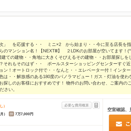
次」 を応援する・・ ミニ×2 から始まり・・今に至る店長を
のマンション名！【NEXTⅢ】 ２LDKのお部屋が空いてます！(^o
階建ての建物・・角地に大きくそびえるその建物・・お部屋探しを
？それもそのはず・・ ポールスターショッピングセンターすぐ近
ョン！オートロック付で・・なんと・・エレベーター付！インター
色は・・解放感のある180度のパノラマビュー！ガス・灯油を使わ
探しのお客様におすすめです！ 物件のお問い合わせ、ご案内のご予約は
ください。
必要な費用概算
なし）
空室確認、
ヶ月）
仲
7万7,000円