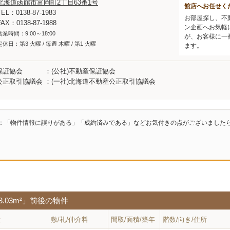
北海道函館市富岡町2丁目63番1号
館店へお任せく
TEL：0138-87-1983
お部屋探し、不
FAX：0138-87-1988
ン企画へお気軽
営業時間：9:00～18:00
が、お客様に一
定休日：第3 火曜 / 毎週 木曜 / 第1 火曜
ます。
保証協会
(公社)不動産保証協会
公正取引協議会
(一社)北海道不動産公正取引協議会
：「物件情報に誤りがある」「成約済みである」などお気付きの点がございました
3.03m²」前後の物件
費
敷/礼/仲介料
間取/面積/築年
階数/向き/住所