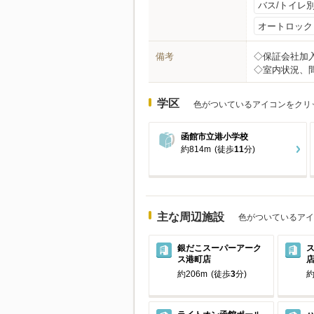
バス/トイレ
オートロック
備考
◇保証会社加入
◇室内状況、
学区
色がついているアイコンをクリ
函館市立港小学校
約814m
(徒歩
11
分)
主な周辺施設
色がついているアイ
銀だこスーパーアーク
ス港町店
約206m
(徒歩
3
分)
約