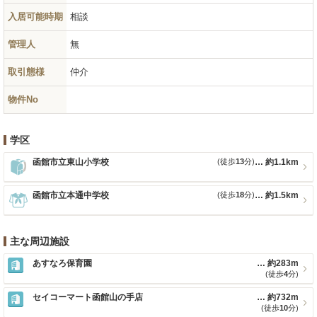
入居可能時期
相談
管理人
無
取引態様
仲介
物件No
学区
函館市立東山小学校
(徒歩
13
分)
約1.1km
函館市立本通中学校
(徒歩
18
分)
約1.5km
主な周辺施設
あすなろ保育園
約283m
(徒歩
4
分)
セイコーマート函館山の手店
約732m
(徒歩
10
分)