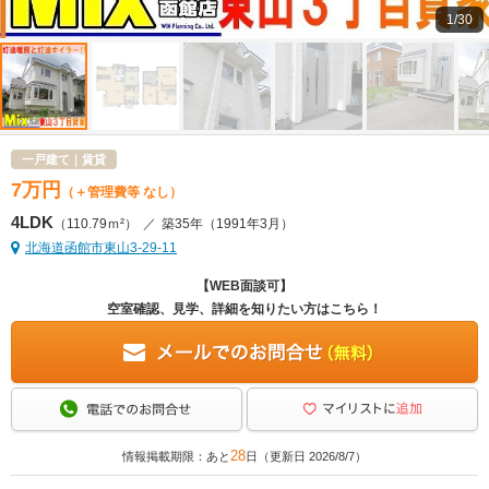
1/30
一戸建て｜賃貸
7
万
円
（＋管理費等 なし）
4LDK
（110.79ｍ²）
／
築35年
（1991年3月）
北海道函館市東山3-29-11
【WEB面談可】
空室確認、見学、詳細を知りたい方はこちら！
28
情報掲載期限：あと
日（更新日 2026/8/7）