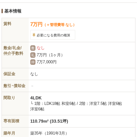
基本情報
賃料
7
万
円
（＋管理費等 なし）
必要になる費用の概算
敷金/礼金/
なし
敷
仲介手数料
7万円（1ヶ月）
礼
7万7,000円
仲
保証金
なし
敷引･償却金
－
間取り
4LDK
└ 1階：LDK18帖 和室6帖 / 2階：洋室7.5帖 洋室6帖
洋室6帖
専有面積
110.79m² (33.51坪)
築年月
築35年
（1991年3月）