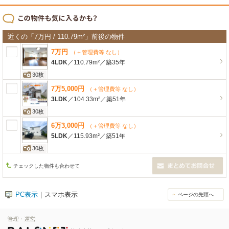
近くの「7万円 / 110.79m²」前後の物件
7
万
円
（＋管理費等 なし）
4LDK
／
110.79m²
／
築35年
30枚
7
万
5,000
円
（＋管理費等 なし）
3LDK
／
104.33m²
／
築51年
30枚
6
万
3,000
円
（＋管理費等 なし）
5LDK
／
115.93m²
／
築51年
30枚
チェックした物件も合わせて
PC表示
｜スマホ表示
ページの先頭へ