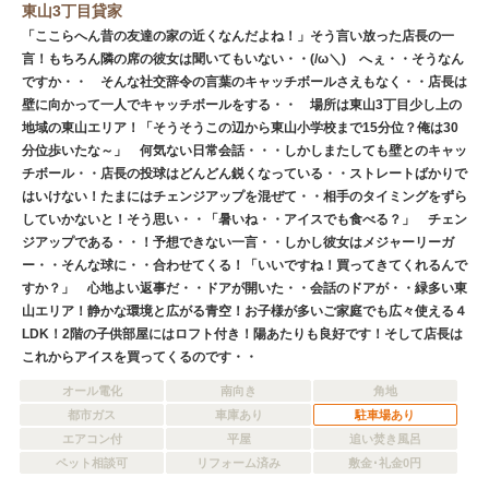
東山3丁目貸家
「ここらへん昔の友達の家の近くなんだよね！」そう言い放った店長の一
言！もちろん隣の席の彼女は聞いてもいない・・(/ω＼) へぇ・・そうなん
ですか・・ そんな社交辞令の言葉のキャッチボールさえもなく・・店長は
壁に向かって一人でキャッチボールをする・・ 場所は東山3丁目少し上の
地域の東山エリア！「そうそうこの辺から東山小学校まで15分位？俺は30
分位歩いたな～」 何気ない日常会話・・・しかしまたしても壁とのキャッ
チボール・・店長の投球はどんどん鋭くなっている・・ストレートばかりで
はいけない！たまにはチェンジアップを混ぜて・・相手のタイミングをずら
していかないと！そう思い・・「暑いね・・アイスでも食べる？」 チェン
ジアップである・・！予想できない一言・・しかし彼女はメジャーリーガ
ー・・そんな球に・・合わせてくる！「いいですね！買ってきてくれるんで
すか？」 心地よい返事だ・・ドアが開いた・・会話のドアが・・緑多い東
山エリア！静かな環境と広がる青空！お子様が多いご家庭でも広々使える４
LDK！2階の子供部屋にはロフト付き！陽あたりも良好です！そして店長は
これからアイスを買ってくるのです・・
オール電化
南向き
角地
都市ガス
車庫あり
駐車場あり
エアコン付
平屋
追い焚き風呂
ペット相談可
リフォーム済み
敷金･礼金0円