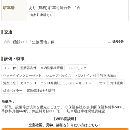
駐車場
あり (無料) 駐車可能台数：1台
無料駐車場あり
交通
函館バス「生協団地」停
徒歩6分
設備・特徴
ロフト付
照明器具付
室内洗濯機置場
フローリング
ウォークインクローゼット
シューズボックス
バス/トイレ別
独立洗面台
浴室に窓
ガスコンロ
コンロ3口以上
システムキッチン
LPガス
灯油暖房
灯油ボイラー
家賃保証会社利用可
※備考：
◇間取、設備等は現状を優先とします。 ◇保証会社必須(初回保証料賃料50％、
手数料月額440円、保証料月額800円） ◇駐車場は車種現地要確認
【WEB面談可】
空室確認、見学、詳細を知りたい方はこちら！