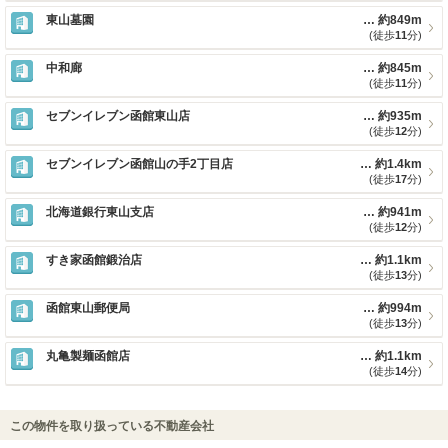
東山墓園
約849m
(徒歩
11
分)
中和廊
約845m
(徒歩
11
分)
セブンイレブン函館東山店
約935m
(徒歩
12
分)
セブンイレブン函館山の手2丁目店
約1.4km
(徒歩
17
分)
北海道銀行東山支店
約941m
(徒歩
12
分)
すき家函館鍛治店
約1.1km
(徒歩
13
分)
函館東山郵便局
約994m
(徒歩
13
分)
丸亀製麺函館店
約1.1km
(徒歩
14
分)
この物件を取り扱っている不動産会社