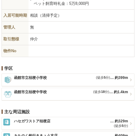
ペット飼育時礼金：
5万8,000円
入居可能時期
相談（清掃予定）
管理人
無
取引態様
仲介
物件No
学区
函館市立桔梗小学校
(徒歩
5
分)
約399m
函館市立桔梗中学校
(徒歩
18
分)
約1.4km
主な周辺施設
ハセガワストア桔梗店
約329m
(徒歩
5
分)
みちのく銀行ききょう支店
約409m