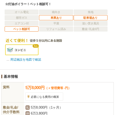
☆灯油ボイラー！ペット相談可！
オール電化
南向き
角地
都市ガス
車庫あり
駐車場あり
エアコン付
平屋
追い焚き風呂
ペット相談可
リフォーム済み
敷金･礼金0円
5
分
周辺施設を地図で確認
基本情報
賃料
5
万
8,000
円
（＋管理費等 -円）
必要になる費用の概算
敷金/礼金/
5万8,000円（1ヶ月）
礼
仲介手数料
6万3,800円
仲