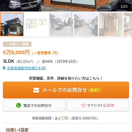
1/23
一戸建て｜賃貸
5
万
8,000
円
（＋管理費等 -円）
3LDK
（81.15ｍ²）
／
築46年
（1979年10月）
北海道函館市桔梗1-4-50
空室確認、見学、詳細を知りたい方はこちら！
13
情報掲載期限：あと
日（更新日 2026/7/21）
桔梗1-4貸家