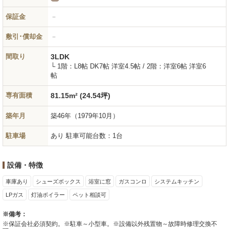
保証金
－
敷引･償却金
－
間取り
3LDK
└ 1階：L8帖 DK7帖 洋室4.5帖 / 2階：洋室6帖 洋室6
帖
専有面積
81.15m² (24.54坪)
築年月
築46年
（1979年10月）
駐車場
あり 駐車可能台数：1台
設備・特徴
車庫あり
シューズボックス
浴室に窓
ガスコンロ
システムキッチン
LPガス
灯油ボイラー
ペット相談可
※備考：
※保証会社必須契約。※駐車～小型車。※設備以外残置物～故障時修理交換不