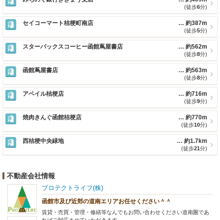
(徒歩
6
分)
セイコーマート桔梗町南店
約387m
(徒歩
5
分)
スターバックスコーヒー函館蔦屋書店
約562m
(徒歩
8
分)
函館蔦屋書店
約563m
(徒歩
8
分)
アベイル桔梗店
約716m
(徒歩
9
分)
焼肉きんぐ函館桔梗店
約770m
(徒歩
10
分)
西桔梗中央緑地
約1.7km
(徒歩
21
分)
不動産会社情報
プロテクトライフ(株)
函館市及び近郊の道南エリアお任せください＾＾
賃貸・売買・管理・修繕等なんでもお問い合わせください道南圏であ
ればご対応させていただきます