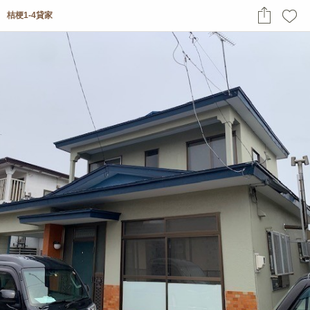
桔梗1-4貸家