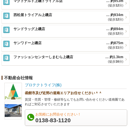
マクドナルド上磯トライアル店
約953m
(徒歩
12
分)
西松屋トライアル上磯店
約934m
(徒歩
12
分)
サンドラッグ上磯店
約894m
(徒歩
12
分)
サンワドー上磯店
約875m
(徒歩
11
分)
ファッションセンターしまむら上磯店
約1.3km
(徒歩
16
分)
不動産会社情報
プロテクトライフ(株)
函館市及び近郊の道南エリアお任せください＾＾
賃貸・売買・管理・修繕等なんでもお問い合わせください道南圏であ
ればご対応させていただきます
お気軽にお問合せください！
0138-83-1120