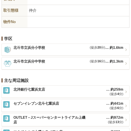
取引態様
仲介
物件No
学区
北斗市立浜分小学校
(徒歩
20
分)
約1.6km
北斗市立浜分中学校
(徒歩
16
分)
約1.3km
主な周辺施設
北洋銀行七重浜支店
約259m
(徒歩
4
分)
セブンイレブン北斗七重浜店
約441m
(徒歩
6
分)
OUTLET－Jスーパーセンタートライアル上磯
約972m
店
(徒歩
13
分)