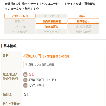
☆経済的な灯油ボイラー！！バルコニー付！！トライアル近！買物便良！！
インターネット無料！！☆
バス/トイレ別
オートロック
2階以上
都市ガス
室内洗濯機置場
駐車場あり
エアコン付
独立洗面台
追い焚き風呂
ペット相談可
デザイナーズ
敷金･礼金0円
基本情報
賃料
4
万
8,000
円
（＋管理費等 1,000円）
必要になる費用の概算
敷金/礼金/
なし
敷
仲介手数料
4万8,000円（1ヶ月）
礼
5万2,800円
仲
保証金
なし
敷引･償却金
－