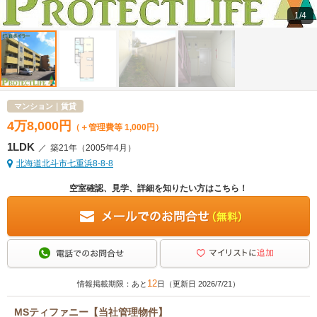
1/4
マンション｜賃貸
4
万
8,000
円
（＋管理費等 1,000円）
1LDK
／
築21年
（2005年4月）
北海道北斗市七重浜8-8-8
空室確認、見学、詳細を知りたい方はこちら！
12
情報掲載期限：あと
日（更新日 2026/7/21）
MSティファニー【当社管理物件】