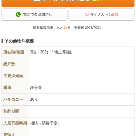
12
情報掲載期限：あと
日（更新日 2026/7/21）
その他物件概要
所在階/階建
3階（302） / 地上3階建
総戸数
主要採光面
構造
鉄骨造
バルコニー
あり
契約期間
入居可能時期
相談（清掃予定）
管理人