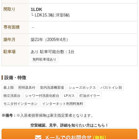
間取り
1LDK
└ LDK15.3帖 洋室6帖
専有面積
－
築年月
築21年
（2005年4月）
駐車場
あり 駐車可能台数：1台
無料駐車場あり
設備・特徴
最上階
照明器具付
室内洗濯機置場
シューズボックス
バス/トイレ別
独立洗面台
シャワー付洗面化粧台
LPガス
灯油ボイラー
モニタ付インターホン
インターネット利用料無料
※備考：
※入居者損害保険は家主指定業者となります。
空室確認、見学、詳細を知りたい方はこちら！