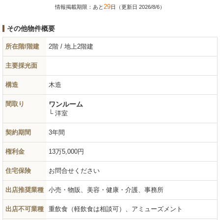
29
情報掲載期限：あと
日（更新日 2026/8/6）
その他物件概要
所在階/階建
2階 / 地上2階建
主要採光面
構造
木造
間取り
ワンルーム
└ 洋室
契約期間
3年間
権利金
13万5,000円
住宅保険
お問合せください
出店推奨業種
小売・物販、美容・健康・介護、事務所
出店不可業種
重飲食（軽飲食は相談可）、アミューズメント