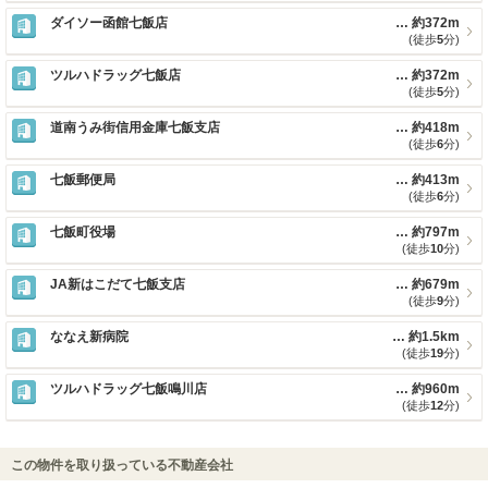
ダイソー函館七飯店
約372m
(徒歩
5
分)
ツルハドラッグ七飯店
約372m
(徒歩
5
分)
道南うみ街信用金庫七飯支店
約418m
(徒歩
6
分)
七飯郵便局
約413m
(徒歩
6
分)
七飯町役場
約797m
(徒歩
10
分)
JA新はこだて七飯支店
約679m
(徒歩
9
分)
ななえ新病院
約1.5km
(徒歩
19
分)
ツルハドラッグ七飯鳴川店
約960m
(徒歩
12
分)
この物件を取り扱っている不動産会社