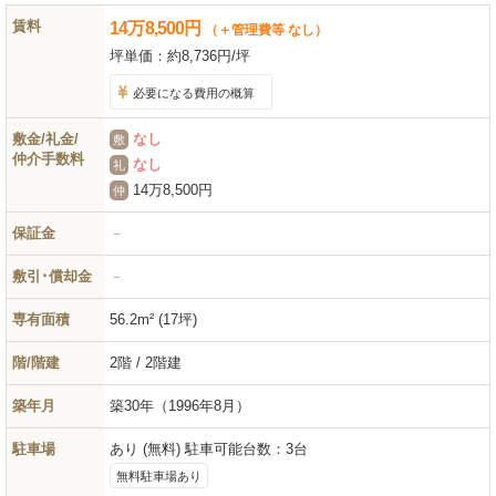
賃料
14
万
8,500
円
（＋管理費等 なし）
坪単価：
約8,736円/坪
必要になる費用の概算
敷金/礼金/
なし
敷
仲介手数料
なし
礼
14万8,500円
仲
保証金
－
敷引･償却金
－
専有面積
56.2m² (17坪)
階/階建
2階 / 2階建
築年月
築30年
（1996年8月）
駐車場
あり (無料) 駐車可能台数：3台
無料駐車場あり