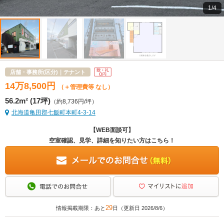
1/4
店舗・事務所(区分)｜テナント
14
万
8,500
円
（＋管理費等 なし）
56.2m² (17坪)
（約8,736円/坪）
北海道亀田郡七飯町本町4-3-14
【WEB面談可】
空室確認、見学、詳細を知りたい方はこちら！
29
情報掲載期限：あと
日（更新日 2026/8/6）