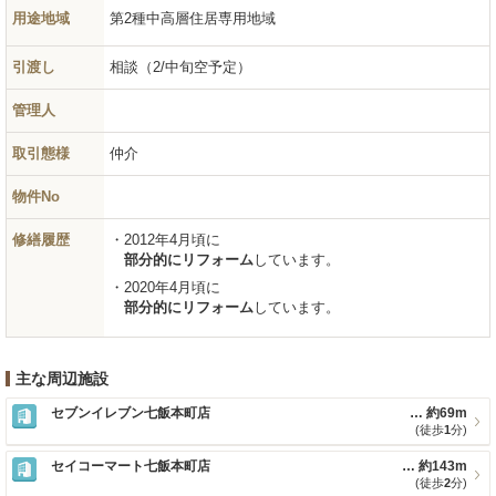
用途地域
第2種中高層住居専用地域
引渡し
相談（2/中旬空予定）
管理人
取引態様
仲介
物件No
修繕履歴
2012年4月頃に
部分的にリフォーム
しています。
2020年4月頃に
部分的にリフォーム
しています。
主な周辺施設
セブンイレブン七飯本町店
約69m
(徒歩
1
分)
セイコーマート七飯本町店
約143m
(徒歩
2
分)