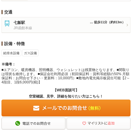
交通
七飯駅
徒歩11分
（約813m）
JR函館本線
設備・特徴
給排水設備
ガス設備
※備考：
■エアコン、暖房機器、照明機器、ウォシュレットは残置物となります。■間取り
は現状を維持します。 ■保証会社利用必須（初回保証料：賃料等総額の50% 月額
保証料：お問合せ下さい・更新料：10,000円）■敷地内電光掲示板貸出可能【2～
4段目、1段6,000円(税)】
【WEB面談可】
空室確認、見学、詳細を知りたい方はこちら！