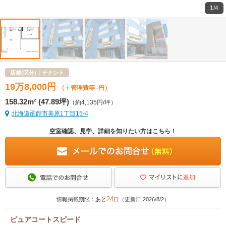
1/4
店舗(区分)｜テナント
19
万
8,000
円
（＋管理費等 -円）
158.32m² (47.89坪)
（約4,135円/坪）
北海道函館市美原1丁目15-4
空室確認、見学、詳細を知りたい方はこちら！
24
情報掲載期限：あと
日（更新日 2026/8/2）
ピュアコートスピード