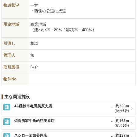
接道状況
一方
西側の公道に接道
用途地域
商業地域
（建ぺい率：80％ / 容積率：400％）
引渡し
相談
管理人
無
取引態様
仲介
物件No
主な周辺施設
JA函館市亀田美原支店
約220m
(徒歩
3
分)
焼肉酒家牛角函館美原店
約163m
(徒歩
3
分)
スシロー函館美原店
約137m