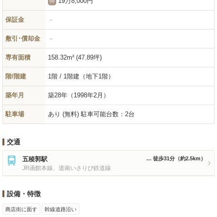
19万8,000円
仲
保証金
－
敷引･償却金
－
専有面積
158.32m² (47.89坪)
階/階建
1階 / 1階建（地下1階）
築年月
築28年
（1998年2月）
駐車場
あり (無料) 駐車可能台数：2台
交通
五稜郭駅
徒歩31分
（約2.5km）
JR函館本線、道南いさりび鉄道線
設備・特徴
商店街に面す
幹線道路沿い