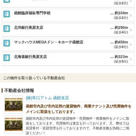
(徒歩
2
分)
函館臨床福祉専門学校
約104m
(徒歩
2
分)
北洋銀行美原支店
約290m
(徒歩
4
分)
マックハウスMEGAドン・キホーテ函館店
約456m
(徒歩
6
分)
北海道銀行美原支店
約323m
(徒歩
5
分)
この物件を取り扱っている不動産会社
不動産会社情報
(株)常口アトム 函館支店
函館市内及び市内近郊の賃貸物件、商業テナント及び売買物件を
メインに取扱をしております。
函館市内及び市内近郊の賃貸物件・売買物件・商業物件をメインに取
扱をしております。売買物件は査定も行っております。又、弊社では
賃貸客付・賃貸管理も行っておりますので、不動産全般お気軽にご相
談ください！