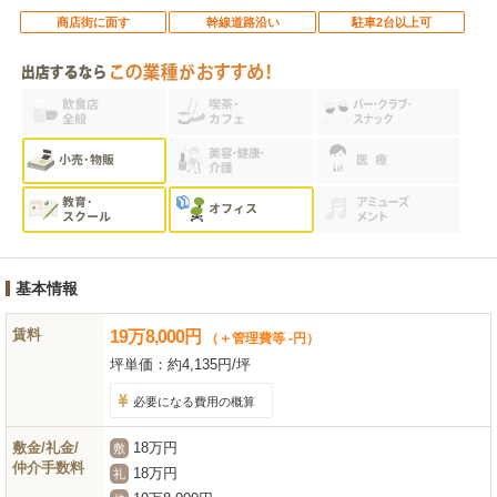
商店街に面す
幹線道路沿い
駐車2台以上可
基本情報
賃料
19
万
8,000
円
（＋管理費等 -円）
坪単価：
約4,135円/坪
必要になる費用の概算
敷金/礼金/
18万円
敷
仲介手数料
18万円
礼