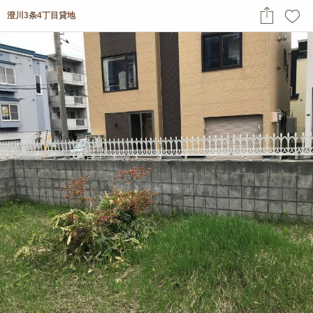
澄川3条4丁目貸地