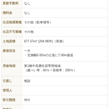
更新手数料
なし
権利金
なし
出店推奨業種
その他（駐車場等）
出店不可業種
その他
土地面積
677.57m² (204.96坪)
（実測）
接道状況
一方
北側幅6.82mの公道に7.00m接道
用途地域
第1種中高層住居専用地域
（建ぺい率：60％ / 容積率：200％）
引渡し
相談
管理人
取引態様
仲介