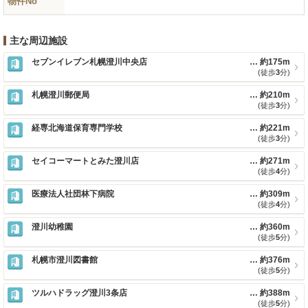
物件No
主な周辺施設
セブンイレブン札幌澄川中央店
約175m
(徒歩
3
分)
札幌澄川郵便局
約210m
(徒歩
3
分)
経専北海道保育専門学校
約221m
(徒歩
3
分)
セイコーマートとみた澄川店
約271m
(徒歩
4
分)
医療法人社団林下病院
約309m
(徒歩
4
分)
澄川幼稚園
約360m
(徒歩
5
分)
札幌市澄川図書館
約376m
(徒歩
5
分)
ツルハドラッグ澄川3条店
約388m
(徒歩
5
分)