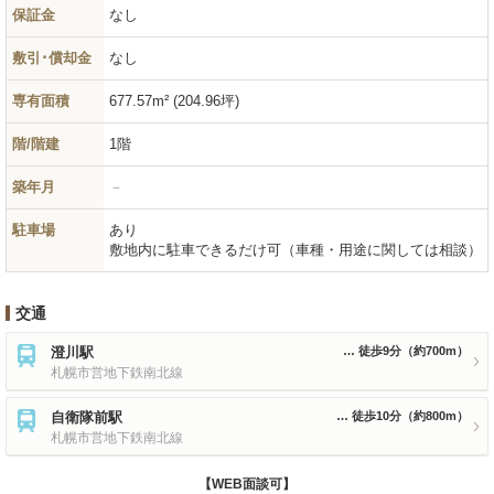
保証金
なし
敷引･償却金
なし
専有面積
677.57m² (204.96坪)
階/階建
1階
築年月
－
駐車場
あり
敷地内に駐車できるだけ可（車種・用途に関しては相談）
交通
澄川駅
徒歩9分
（約700m）
札幌市営地下鉄南北線
自衛隊前駅
徒歩10分
（約800m）
札幌市営地下鉄南北線
【WEB面談可】