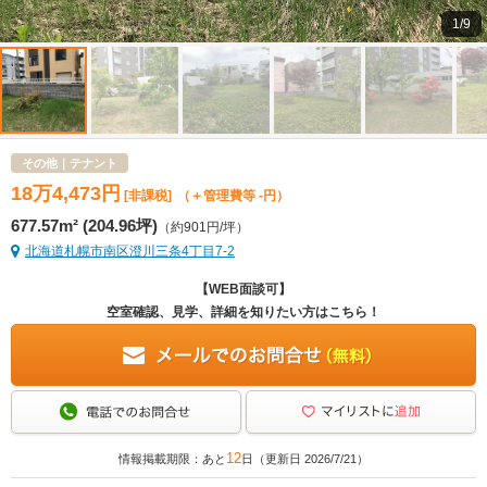
1/9
その他｜テナント
18
万
4,473
円
[非課税]
（＋管理費等 -円）
677.57m² (204.96坪)
（約901円/坪）
北海道札幌市南区澄川三条4丁目7-2
【WEB面談可】
空室確認、見学、詳細を知りたい方はこちら！
12
情報掲載期限：あと
日（更新日 2026/7/21）