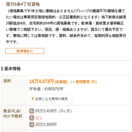
澄川3条4丁目貸地
（借地募集です/本土地に建物はありません/プレハブの建築不可/建物を建て
たい場合は事業用定期借地契約・公正証書契約となります）地下鉄南北線澄
川駅徒歩9分、住宅街約204坪の貸地募集です。駐車場・資材置き場等幅広
い業種でご相談下さい。現況、塀・植栽ありますが、貸主にて撤去予定で
す。整地に関しては要相談です。賃料、諸条件含めて、短期利用も相談受付
中です。
駐車場あり
基本情報
賃料
18
万
4,473
円
[非課税]
（＋管理費等 -円）
坪単価：
約901円/坪
必要になる費用の概算
敷金/礼金/
55万3,419円（3ヶ月）
敷
仲介手数料
なし
礼
20万2,920円
仲