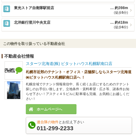
東光ストア自衛隊駅前店
約398m
(徒歩
5
分)
北洋銀行澄川中央支店
約418m
(徒歩
6
分)
この物件を取り扱っている不動産会社
不動産会社情報
スターツ北海道(株) ピタットハウス札幌駅南口店
札幌市近郊のテナント・オフィス・店舗探しならスターツ北海道
㈱ピタットハウス札幌駅南口店へ ！
札幌全域でテナント情報発信中、長く続くお店にするためのテナント
探しのお手伝い致します。立地条件・賃料希望・広さ等、諸条件お知
らせ下さい！アスティ４５ビルに駐車場も完備、お気軽にお越しくだ
さい！
ホームページへ
連合隊の物件
とお伝え下さい
011-299-2233