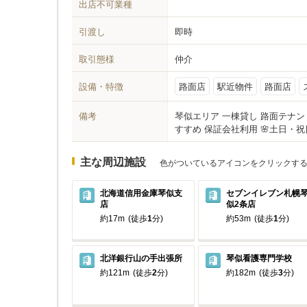
出店不可業種
引渡し
即時
取引態様
仲介
設備・特徴
路面店
駅近物件
路面店
備考
琴似エリア 一棟貸し 路面テナン
すすめ 保証会社利用 🌸土日・
主な周辺施設
色がついているアイコンをクリックす
北海道信用金庫琴似支
セブンイレブン札幌
店
似2条店
約17m
(徒歩
1
分)
約53m
(徒歩
1
分)
北洋銀行山の手出張所
琴似看護専門学校
約121m
(徒歩
2
分)
約182m
(徒歩
3
分)