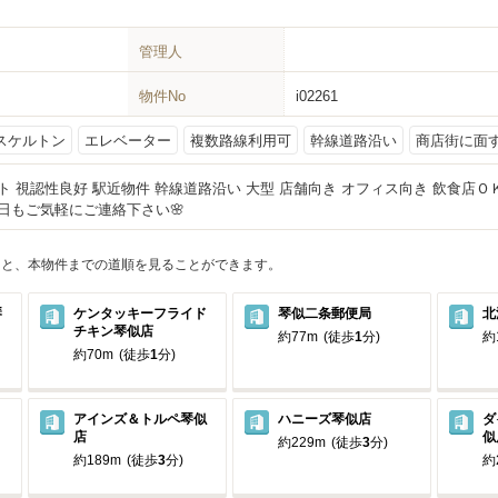
管理人
物件No
i02261
スケルトン
エレベーター
複数路線利用可
幹線道路沿い
商店街に面
ト 視認性良好 駅近物件 幹線道路沿い 大型 店舗向き オフィス向き 飲食店Ｏ
祝日もご気軽にご連絡下さい🌸
ると、本物件までの道順を見ることができます。
琴
ケンタッキーフライド
琴似二条郵便局
北
チキン琴似店
約77m
(徒歩
1
分)
約
約70m
(徒歩
1
分)
アインズ＆トルペ琴似
ハニーズ琴似店
ダ
店
似
約229m
(徒歩
3
分)
約189m
(徒歩
3
分)
約