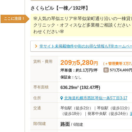
さくらビル【一棟／192坪】
🌸人気の琴似エリア🌸琴似栄町通り沿いの一棟貸
ここに注目！
クリニック・オフィスなど多業種ご相談ください【
わせください🌸
🌸サイト未掲載物件や街のお得な情報も‼🌸ホームペ
209
5,280
賃料・費用
万
円
（＋管理費等 3万7,
坪単価：
約1.1万円/坪
敷
571万4,400
保証金：
なし
専有面積
636.29m² (192.47坪)
住所
北海道札幌市西区琴似一条5丁目3-17
交通
琴似駅（徒歩2分）｜琴似駅（徒歩11分
（徒歩18分）｜発寒中央駅（徒歩24分）
階/階建
路面
/ 6階建