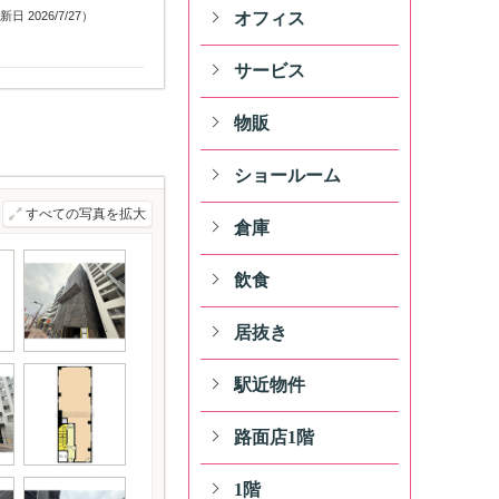
日 2026/7/27）
オフィス
サービス
物販
ショールーム
すべての写真を拡大
倉庫
飲食
居抜き
駅近物件
路面店1階
1階