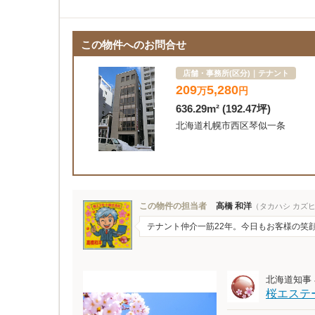
この物件へのお問合せ
店舗・事務所(区分)｜テナント
209
5,280
万
円
636.29m² (192.47坪)
北海道札幌市西区琴似一条
この物件の担当者
高橋 和洋
（タカハシ カズ
テナント仲介一筋22年。今日もお客様の笑
北海道知事 石
桜エステー