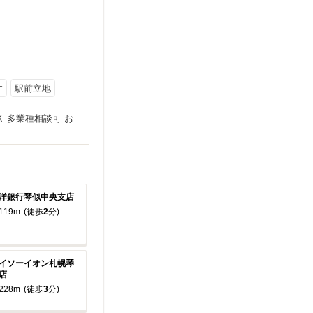
す
駅前立地
Ｋ 多業種相談可 お
洋銀行琴似中央支店
119m
(徒歩
2
分)
イソーイオン札幌琴
店
228m
(徒歩
3
分)