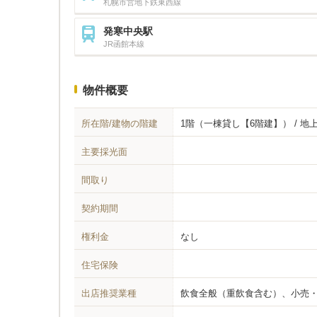
札幌市営地下鉄東西線
発寒中央駅
JR函館本線
物件概要
所在階/建物の階建
1階（一棟貸し【6階建】） / 地
主要採光面
間取り
契約期間
権利金
なし
住宅保険
出店推奨業種
飲食全般（重飲食含む）、小売