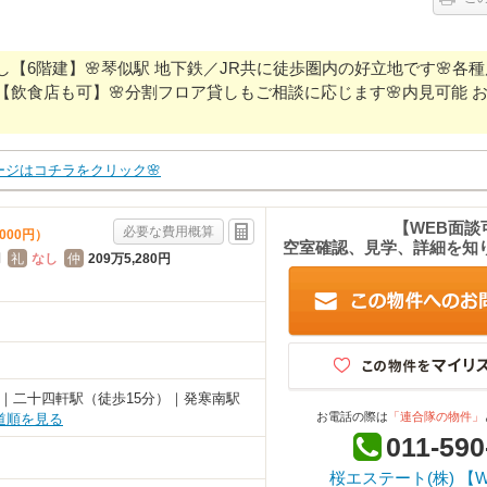
し【6階建】🌸琴似駅 地下鉄／JR共に徒歩圏内の好立地です🌸各
飲食店も可】🌸分割フロア貸しもご相談に応じます🌸内見可能 
ージはコチラをクリック🌸
【WEB面談
必要な費用概算
000円）
空室確認、見学、詳細を知
円
礼
なし
仲
209万5,280円
）｜二十四軒駅（徒歩15分）｜発寒南駅
お電話の際は
「連合隊の物件」
道順を見る
011-590
桜エステート(株) 【