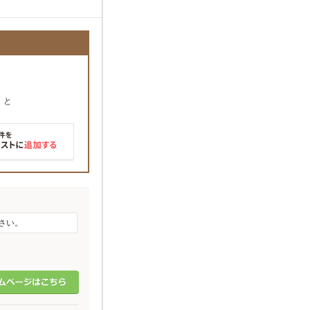
」
と
さい。