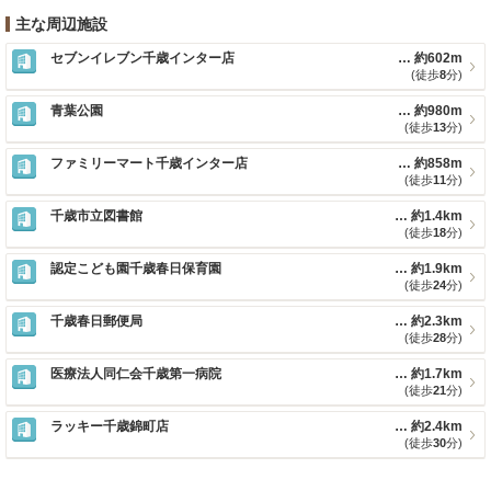
主な周辺施設
セブンイレブン千歳インター店
約602m
(徒歩
8
分)
青葉公園
約980m
(徒歩
13
分)
ファミリーマート千歳インター店
約858m
(徒歩
11
分)
千歳市立図書館
約1.4km
(徒歩
18
分)
認定こども園千歳春日保育園
約1.9km
(徒歩
24
分)
千歳春日郵便局
約2.3km
(徒歩
28
分)
医療法人同仁会千歳第一病院
約1.7km
(徒歩
21
分)
ラッキー千歳錦町店
約2.4km
(徒歩
30
分)