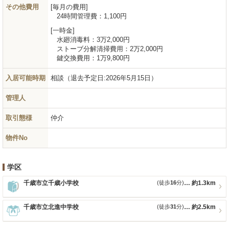
その他費用
毎月の費用
24時間管理費：
1,100円
一時金
水廻消毒料：
3万2,000円
ストーブ分解清掃費用：
2万2,000円
鍵交換費用：
1万9,800円
入居可能時期
相談（退去予定日:2026年5月15日）
管理人
取引態様
仲介
物件No
学区
千歳市立千歳小学校
(徒歩
16
分)
約1.3km
千歳市立北進中学校
(徒歩
31
分)
約2.5km