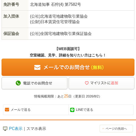
免許番号
北海道知事 石狩(4) 第7582号
加入団体
(公社)北海道宅地建物取引業協会
(公財)日本賃貸住宅管理協会
保証協会
(公社)全国宅地建物取引業保証協会
【WEB面談可】
空室確認、見学、詳細を知りたい方はこちら！
25
情報掲載期限：あと
日（更新日 2026/8/2）
メールで送る
LINEで送る
PC表示
｜スマホ表示
ページの先頭へ