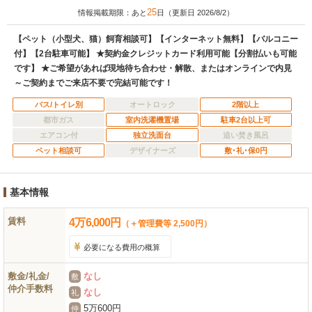
25
情報掲載期限：あと
日（更新日 2026/8/2）
【ペット（小型犬、猫）飼育相談可】【インターネット無料】【バルコニー
付】【2台駐車可能】 ★契約金クレジットカード利用可能【分割払いも可能
です】 ★ご希望があれば現地待ち合わせ・解散、またはオンラインで内見
～ご契約までご来店不要で完結可能です！
バス/トイレ別
オートロック
2階以上
都市ガス
室内洗濯機置場
駐車2台以上可
エアコン付
独立洗面台
追い焚き風呂
ペット相談可
デザイナーズ
敷･礼･保0円
基本情報
賃料
4
万
6,000
円
（＋管理費等 2,500円）
必要になる費用の概算
敷金/礼金/
なし
敷
仲介手数料
なし
礼
5万600円
仲