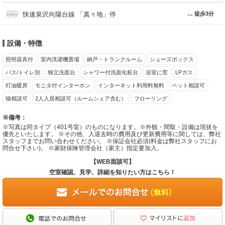
快速泉沢向陽台線 「真々地」停
徒歩3分
設備・特徴
照明器具付
室内洗濯機置場
納戸・トランクルーム
シューズボックス
バス/トイレ別
独立洗面台
シャワー付洗面化粧台
浴室に窓
LPガス
灯油暖房
モニタ付インターホン
インターネット利用料無料
ペット相談可
猫相談可
2人入居相談可（ルームシェア含む）
フローリング
※備考：
※写真は同タイプ（401号室）のものになります。※外観・間取・設備は現状を
優先といたします。 ※その他、入退去時の費用及び更新費用等に関しては、弊社
スタッフまでお問い合わせください。 ※保証会社必須(料金は弊社スタッフにお
問合せ下さい)。 ※家財保険管理会社（家主）指定要加入。
【WEB面談可】
空室確認、見学、詳細を知りたい方はこちら！