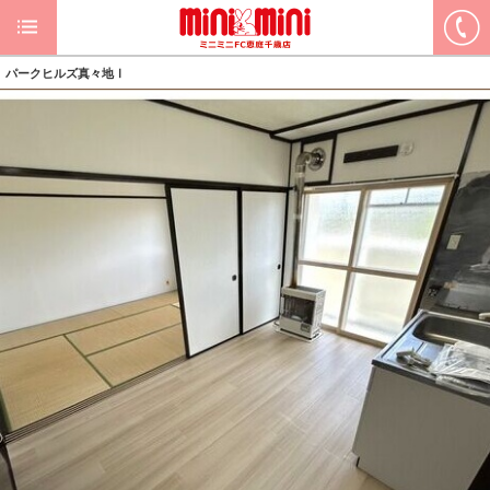
パークヒルズ真々地Ⅰ