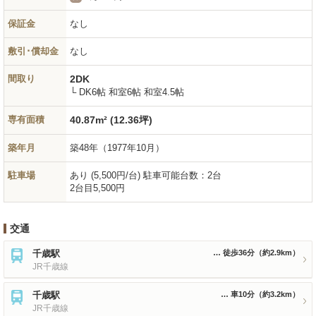
保証金
なし
敷引･償却金
なし
間取り
2DK
└ DK6帖 和室6帖 和室4.5帖
専有面積
40.87m² (12.36坪)
築年月
築48年
（1977年10月）
駐車場
あり (5,500円/台) 駐車可能台数：2台
2台目5,500円
交通
千歳駅
徒歩36分
（約2.9km）
JR千歳線
千歳駅
車10分
（約3.2km）
JR千歳線