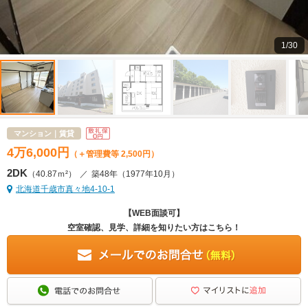
1/30
マンション｜賃貸
4
万
6,000
円
（＋管理費等 2,500円）
2DK
（40.87ｍ²）
／
築48年
（1977年10月）
北海道千歳市真々地4-10-1
【WEB面談可】
空室確認、見学、詳細を知りたい方はこちら！