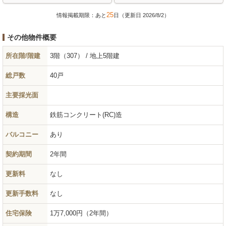
25
情報掲載期限：あと
日（更新日 2026/8/2）
その他物件概要
所在階/階建
3階（307） / 地上5階建
総戸数
40戸
主要採光面
構造
鉄筋コンクリート(RC)造
バルコニー
あり
契約期間
2年間
更新料
なし
更新手数料
なし
住宅保険
1万7,000円（2年間）