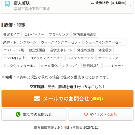
唐人町駅
徒歩18分
（約1.5km）
福岡市営地下鉄空港線
設備・特徴
分譲タイプ
エレベーター
フローリング
室内洗濯機置場
納戸・トランクルーム
ウォークインクローゼット
シューズインクローゼット
バス/トイレ別
独立洗面台
温水洗浄トイレ
浴室乾燥機
浴室暖房
コンロ3口以上
IHクッキングヒーター
システムキッチン
オートロック
モニタ付インターホン
オール電化
エアコン付
照明器具付
エコキュート
※備考：
※資料と現況が異なる場合は現況を優先させて頂きます。
空室確認、見学、詳細を知りたい方はこちら！
4
情報掲載期限：あと
日（更新日 2026/7/11）