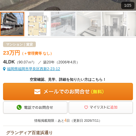
1/25
マンション｜賃貸
23
万
円
（＋管理費等 なし）
4LDK
（90.07ｍ²）
／
築20年
（2006年4月）
福岡県福岡市早良区西新2-23-12
空室確認、見学、詳細を知りたい方はこちら！
4
情報掲載期限：あと
日（更新日 2026/7/11）
グランディア百道浜通り