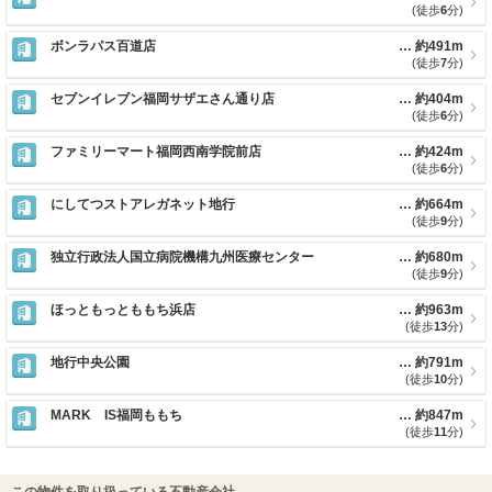
(徒歩
6
分)
ボンラパス百道店
約491m
(徒歩
7
分)
セブンイレブン福岡サザエさん通り店
約404m
(徒歩
6
分)
ファミリーマート福岡西南学院前店
約424m
(徒歩
6
分)
にしてつストアレガネット地行
約664m
(徒歩
9
分)
独立行政法人国立病院機構九州医療センター
約680m
(徒歩
9
分)
ほっともっとももち浜店
約963m
(徒歩
13
分)
地行中央公園
約791m
(徒歩
10
分)
MARK IS福岡ももち
約847m
(徒歩
11
分)