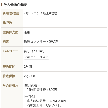
その他物件概要
所在階/階建
4階（401） / 地上6階建
総戸数
主要採光面
南東
構造
鉄筋コンクリート(RC)造
バルコニー
あり（20.3m²）
バルコニー2面以上
契約期間
2年間
住宅保険
2万2,000円
その他費用
毎月の費用
24時間管理費：
800円
一時金
退去時清掃費：
25万3,000円
消毒施工料：
1万6,500円