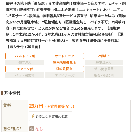
最寄りの地下鉄「西新駅」まで徒歩圏内！駐車場一台込みです。 □ペット飼
育不可 □喫煙不可 □町費実費 □省エネ給湯器（エコキュート）あり □エアコ
ン5基サービス設置品 □照明器具6基サービス設置品 □駐車場一台込み（建物
向かいの月極駐車場） □駐輪場あり（区画指定無し・バイク不可） □掲載内
容（間取図を含む）と現況が異なる場合は現況を優先します。 【短期解
約：1年未満は2か月分、2年未満は1ヶ月の賃料相当額(税込)を負担】 【退
去清算：入居時に賃料一か月分(税込)～、故意過失は退去時に実費精算】
【退去予告：30日前】
バス/トイレ別
オートロック
2階以上
都市ガス
室内洗濯機置場
駐車場あり
エアコン付
独立洗面台
追い焚き風呂
ペット相談可
デザイナーズ
敷金･礼金0円
基本情報
賃料
23
万
円
（＋管理費等 なし）
必要になる費用の概算
敷金/礼金/
なし
敷