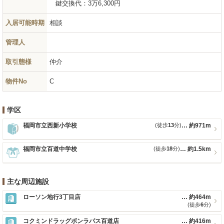
鍵交換代：
3万6,300円
入居可能時期
相談
管理人
取引態様
仲介
物件No
C
学区
福岡市立西新小学校
(徒歩
13
分)
約971m
福岡市立百道中学校
(徒歩
18
分)
約1.5km
主な周辺施設
ローソン地行3丁目店
約464m
(徒歩
6
分)
コクミンドラッグボンラパス百道店
約416m