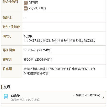
仲介手数料
25万円
礼
25万3,000円
仲
保証金
－
敷引･償却金
－
間取り
4LDK
└ LDK17.8帖 洋室6.7帖 洋室6帖 洋室5.4帖 和室6帖
専有面積
90.07m² (27.24坪)
築年月
築20年
（2006年4月）
駐車場
近隣月極駐車場 (1万5,000円/台) 駐車可能台数：1台
※建物敷地目の前
交通
西新駅
徒歩10分
（約732m）
福岡市営地下鉄空港線