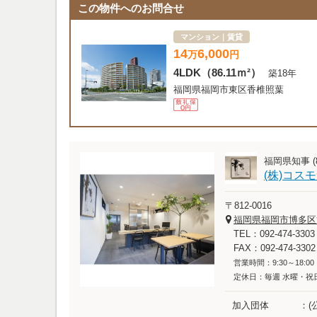
この物件へのお問合せ
マンション｜賃貸
14
6,000
万
円
4LDK
（86.11ｍ²）
築18年
福岡県福岡市東区香椎照葉
福岡県知事 (8
(株)コス
〒812-0016
福岡県福岡市博多区博
TEL：092-474-3303
FAX：092-474-3302
営業時間：9:30～18:00
定休日：毎週 水曜・祝
加入団体
(