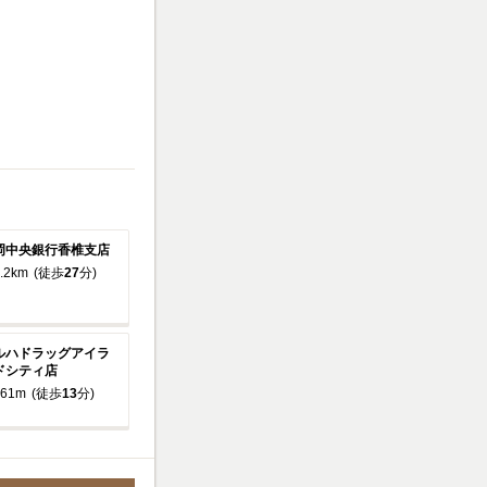
岡中央銀行香椎支店
.2km
(徒歩
27
分)
ルハドラッグアイラ
ドシティ店
61m
(徒歩
13
分)