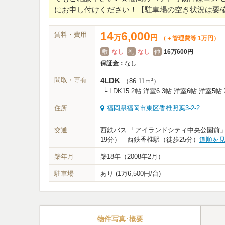
にお申し付けください！【駐車場の空き状況は要
14
6,000
賃料・費用
万
円
（＋管理費等 1万円）
敷
なし
礼
なし
仲
16万600円
保証金：
なし
間取・専有
4LDK
（86.11ｍ²）
└ LDK15.2帖 洋室6.3帖 洋室6帖 洋室5帖
住所
福岡県福岡市東区香椎照葉3-2-2
交通
西鉄バス 「アイランドシティ中央公園前
19分）｜西鉄香椎駅（徒歩25分）
道順を
築年月
築18年
（2008年2月）
駐車場
あり (1万6,500円/台)
物件写真･概要