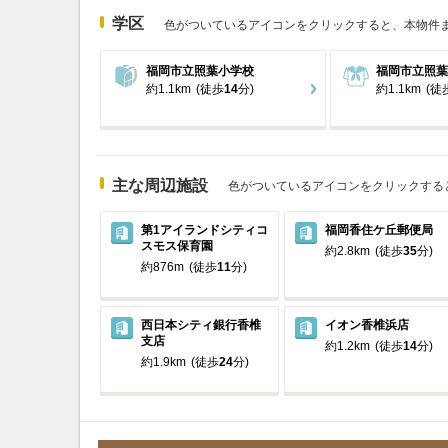
学区
色がついているアイコンをクリックすると、本物件
福岡市立照葉小学校
福岡市立照葉
約1.1km
(徒歩
14
分)
約1.1km
(徒
主な周辺施設
色がついているアイコンをクリックする
第1アイランドシティコ
福岡香住ケ丘郵便局
スモス保育園
約2.8km
(徒歩
35
分)
約876m
(徒歩
11
分)
西日本シティ銀行香椎
イオン香椎浜店
支店
約1.2km
(徒歩
14
分)
約1.9km
(徒歩
24
分)