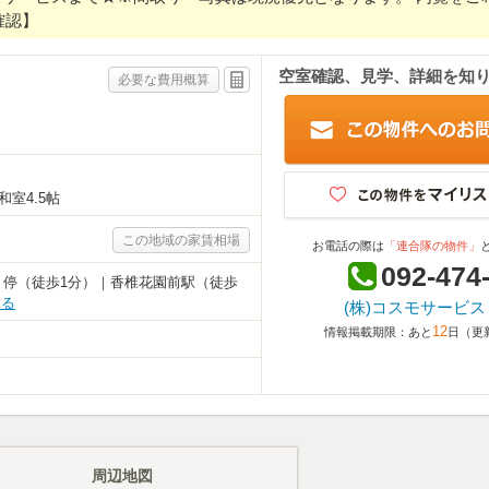
確認】
空室確認、見学、詳細を知
必要な費用概算
 和室4.5帖
この地域の家賃相場
お電話の際は
「連合隊の物件」
092-474
」停（徒歩1分）｜香椎花園前駅（徒歩
見る
(株)コスモサービス
12
情報掲載期限：あと
日（更新日
周辺地図