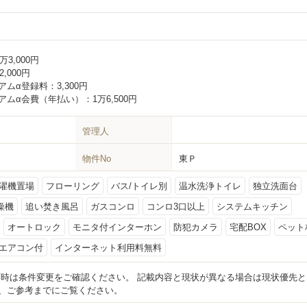
3万3,000円
2,000円
ミアムα登録料：
3,300円
ミアムα会費（年払い）：
1万6,500円
管理人
物件No
東Ｐ
濯機置場
フローリング
バス/トイレ別
温水洗浄トイレ
独立洗面台
燥機
追い焚き風呂
ガスコンロ
コンロ3口以上
システムキッチン
オートロック
モニタ付インターホン
防犯カメラ
宅配BOX
ペット
エアコン付
インターネット利用料無料
育時は条件変更をご確認ください。 記載内容と現状が異なる場合は現状優先と
、ご参考までにご覧ください。