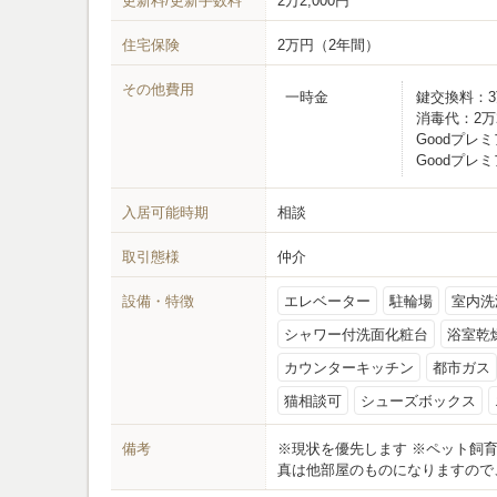
更新料/更新手数料
2万2,000円
住宅保険
2万円（2年間）
その他費用
一時金
鍵交換料：
消毒代：
2万
Goodプレ
Goodプレ
入居可能時期
相談
取引態様
仲介
設備・特徴
エレベーター
駐輪場
室内洗
シャワー付洗面化粧台
浴室乾
カウンターキッチン
都市ガス
猫相談可
シューズボックス
備考
※現状を優先します ※ペット飼
真は他部屋のものになりますので