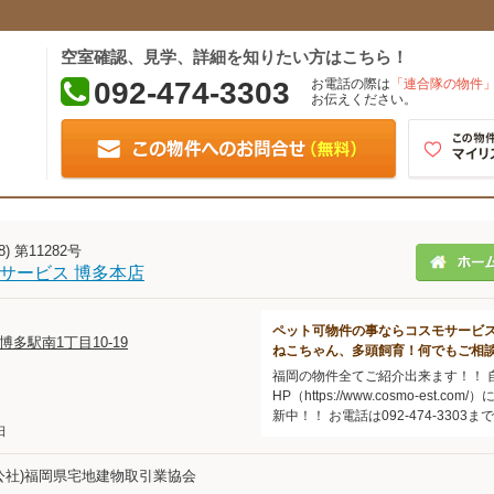
空室確認、見学、詳細を知りたい方はこちら！
092-474-3303
お電話の際は
「連合隊の物件
お伝えください。
) 第11282号
モサービス 博多本店
ペット可物件の事ならコスモサービ
多駅南1丁目10-19
ねこちゃん、多頭飼育！何でもご相
福岡の物件全てご紹介出来ます！！ 
HP（https://www.cosmo-est.c
新中！！ お電話は092-474-3303ま
日
公社)福岡県宅地建物取引業協会