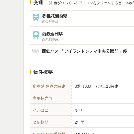
交通
色がついているアイコンをクリックすると、本物
香椎花園前駅
西鉄貝塚線
西鉄香椎駅
西鉄貝塚線
西鉄バス 「アイランドシティ中央公園前」停
物件概要
所在階/建物の階建
8階（830） / 地上13階建
主要採光面
バルコニー
あり
契約期間
2年間