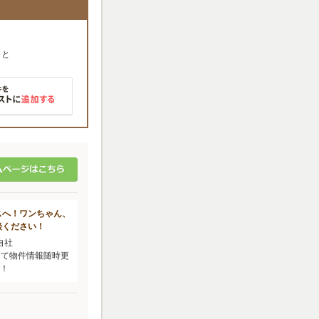
」
と
スへ！ワンちゃん、
談ください！
自社
om/）にて物件情報随時更
で！