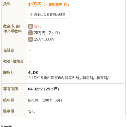
賃料
14
万
円
（＋管理費等 -円）
必要になる費用の概算
敷金/礼金/
なし
敷
仲介手数料
28万円（2ヶ月）
礼
15万4,000円
仲
保証金
－
敷引･償却金
－
間取り
4LDK
└ LDK18.6帖 洋室6帖 洋室5.8帖 和室6帖 和室6帖
専有面積
84.32m² (25.5坪)
築年月
築43年
（1983年6月）
駐車場
なし