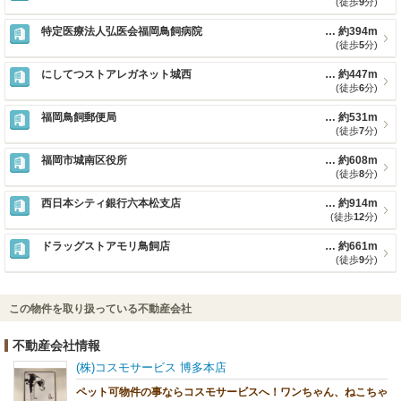
(徒歩
9
分)
特定医療法人弘医会福岡鳥飼病院
約394m
(徒歩
5
分)
にしてつストアレガネット城西
約447m
(徒歩
6
分)
福岡鳥飼郵便局
約531m
(徒歩
7
分)
福岡市城南区役所
約608m
(徒歩
8
分)
西日本シティ銀行六本松支店
約914m
(徒歩
12
分)
ドラッグストアモリ鳥飼店
約661m
(徒歩
9
分)
この物件を取り扱っている不動産会社
不動産会社情報
(株)コスモサービス 博多本店
ペット可物件の事ならコスモサービスへ！ワンちゃん、ねこちゃ