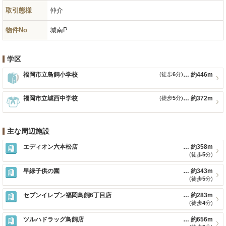
取引態様
仲介
物件No
城南P
学区
福岡市立鳥飼小学校
(徒歩
6
分)
約446m
福岡市立城西中学校
(徒歩
5
分)
約372m
主な周辺施設
エディオン六本松店
約358m
(徒歩
5
分)
早緑子供の園
約343m
(徒歩
5
分)
セブンイレブン福岡鳥飼6丁目店
約283m
(徒歩
4
分)
ツルハドラッグ鳥飼店
約656m