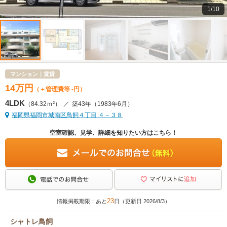
1/10
マンション｜賃貸
14
万
円
（＋管理費等 -円）
4LDK
（84.32ｍ²）
／
築43年
（1983年6月）
福岡県福岡市城南区鳥飼４丁目 ４－３８
空室確認、見学、詳細を知りたい方はこちら！
23
情報掲載期限：あと
日（更新日 2026/8/3）
シャトレ鳥飼