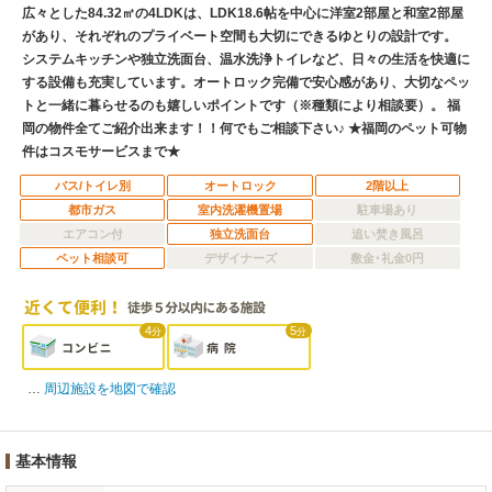
広々とした84.32㎡の4LDKは、LDK18.6帖を中心に洋室2部屋と和室2部屋
があり、それぞれのプライベート空間も大切にできるゆとりの設計です。
システムキッチンや独立洗面台、温水洗浄トイレなど、日々の生活を快適に
する設備も充実しています。オートロック完備で安心感があり、大切なペッ
トと一緒に暮らせるのも嬉しいポイントです（※種類により相談要）。 福
岡の物件全てご紹介出来ます！！何でもご相談下さい♪ ★福岡のペット可物
件はコスモサービスまで★
バス/トイレ別
オートロック
2階以上
都市ガス
室内洗濯機置場
駐車場あり
エアコン付
独立洗面台
追い焚き風呂
ペット相談可
デザイナーズ
敷金･礼金0円
4
5
分
分
周辺施設を地図で確認
基本情報