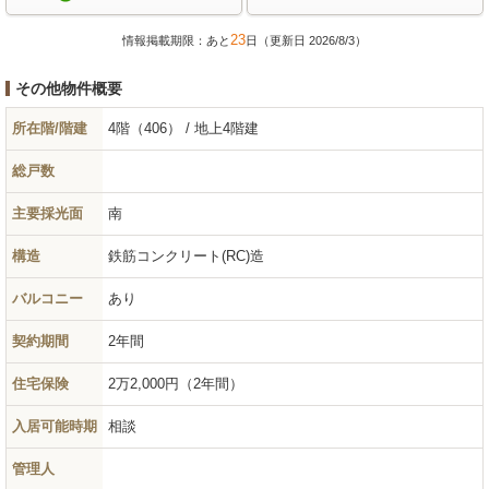
23
情報掲載期限：あと
日（更新日 2026/8/3）
その他物件概要
所在階/階建
4階（406） / 地上4階建
総戸数
主要採光面
南
構造
鉄筋コンクリート(RC)造
バルコニー
あり
契約期間
2年間
住宅保険
2万2,000円（2年間）
入居可能時期
相談
管理人