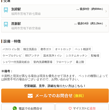
交通
別府駅
徒歩9分
（約694m）
福岡市営地下鉄七隈線
西新駅
徒歩14分
（約1.2km）
福岡市営地下鉄空港線
設備・特徴
バス/トイレ別
独立洗面台
都市ガス
オートロック
ペット相談可
ケーブルテレビ
BSアンテナ
温水洗浄トイレ
システムキッチン
駐輪場
シャワー付洗面化粧台
室内洗濯機置場
フローリング
最上階
※備考：
※資料と現況が異なる場合は現況を優先させて頂きます。 ペットの種類によって
は飼育不可の場合がございますので、お問い合わせ下さい。
空室確認、見学、詳細を知りたい方はこちら！