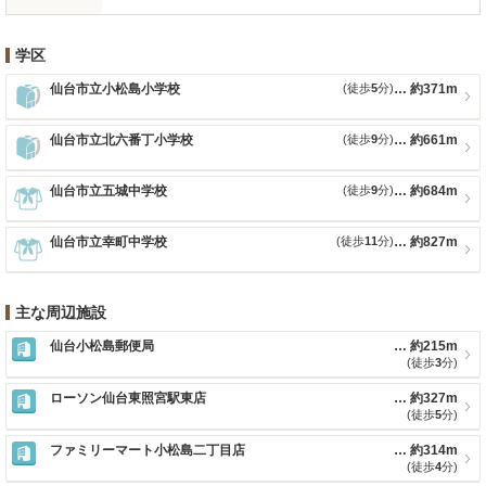
学区
仙台市立小松島小学校
(徒歩
5
分)
約371m
仙台市立北六番丁小学校
(徒歩
9
分)
約661m
仙台市立五城中学校
(徒歩
9
分)
約684m
仙台市立幸町中学校
(徒歩
11
分)
約827m
主な周辺施設
仙台小松島郵便局
約215m
(徒歩
3
分)
ローソン仙台東照宮駅東店
約327m
(徒歩
5
分)
ファミリーマート小松島二丁目店
約314m
(徒歩
4
分)