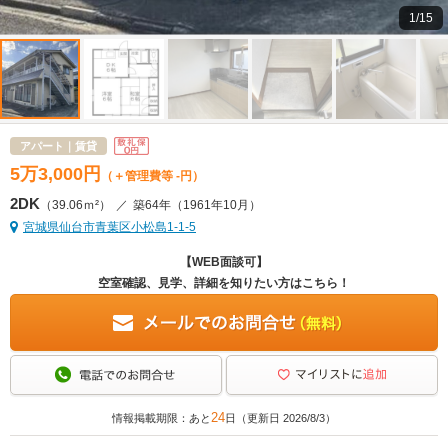
1/15
アパート｜賃貸
5
万
3,000
円
（＋管理費等 -円）
2DK
（39.06ｍ²）
／
築64年
（1961年10月）
宮城県仙台市青葉区小松島1-1-5
【WEB面談可】
空室確認、見学、詳細を知りたい方はこちら！
24
情報掲載期限：あと
日（更新日 2026/8/3）