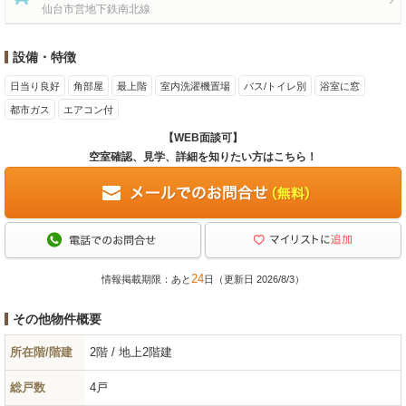
仙台市営地下鉄南北線
設備・特徴
日当り良好
角部屋
最上階
室内洗濯機置場
バス/トイレ別
浴室に窓
都市ガス
エアコン付
【WEB面談可】
空室確認、見学、詳細を知りたい方はこちら！
24
情報掲載期限：あと
日（更新日 2026/8/3）
その他物件概要
所在階/階建
2階 / 地上2階建
総戸数
4戸