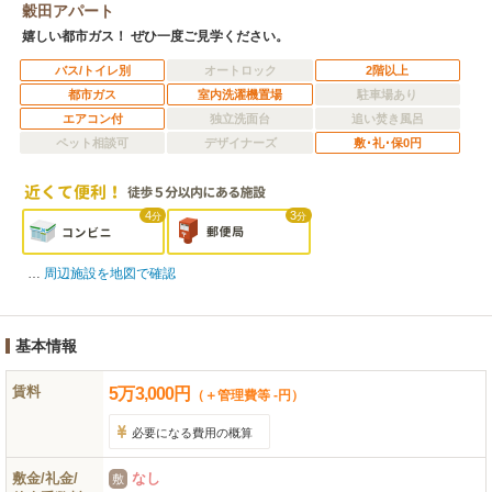
穀田アパート
嬉しい都市ガス！ ぜひ一度ご見学ください。
バス/トイレ別
オートロック
2階以上
都市ガス
室内洗濯機置場
駐車場あり
エアコン付
独立洗面台
追い焚き風呂
ペット相談可
デザイナーズ
敷･礼･保0円
4
3
分
分
周辺施設を地図で確認
基本情報
賃料
5
万
3,000
円
（＋管理費等 -円）
必要になる費用の概算
敷金/礼金/
なし
敷