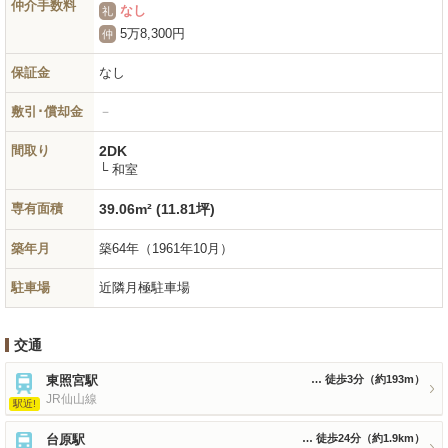
仲介手数料
なし
礼
5万8,300円
仲
保証金
なし
敷引･償却金
－
間取り
2DK
└ 和室
専有面積
39.06m² (11.81坪)
築年月
築64年
（1961年10月）
駐車場
近隣月極駐車場
交通
東照宮駅
徒歩3分
（約193m）
JR仙山線
駅近!
台原駅
徒歩24分
（約1.9km）