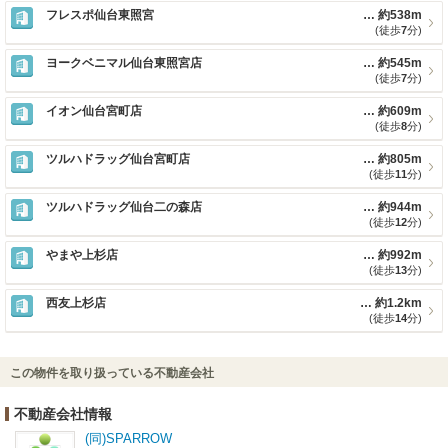
フレスポ仙台東照宮
約538m
(徒歩
7
分)
ヨークベニマル仙台東照宮店
約545m
(徒歩
7
分)
イオン仙台宮町店
約609m
(徒歩
8
分)
ツルハドラッグ仙台宮町店
約805m
(徒歩
11
分)
ツルハドラッグ仙台二の森店
約944m
(徒歩
12
分)
やまや上杉店
約992m
(徒歩
13
分)
西友上杉店
約1.2km
(徒歩
14
分)
この物件を取り扱っている不動産会社
不動産会社情報
(同)SPARROW