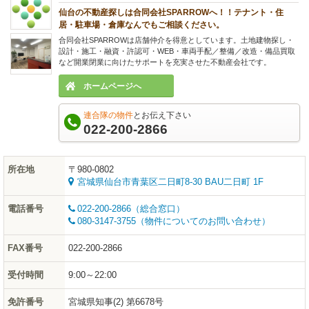
仙台の不動産探しは合同会社SPARROWへ！！テナント・住
居・駐車場・倉庫なんでもご相談ください。
合同会社SPARROWは店舗仲介を得意としています。土地建物探し・
設計・施工・融資・許認可・WEB・車両手配／整備／改造・備品買取
など開業閉業に向けたサポートを充実させた不動産会社です。
ホームページへ
連合隊の物件
とお伝え下さい
022-200-2866
所在地
〒980-0802
宮城県仙台市青葉区二日町8-30 BAU二日町 1F
電話番号
022-200-2866（総合窓口）
080-3147-3755（物件についてのお問い合わせ）
FAX番号
022-200-2866
受付時間
9:00～22:00
免許番号
宮城県知事(2) 第6678号