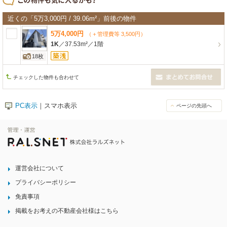
近くの「5万3,000円 / 39.06m²」前後の物件
5
万
4,000
円
（＋管理費等 3,500円）
1K
／
37.53m²
／
1階
18枚
チェックした物件も合わせて
PC表示
｜スマホ表示
ページの先頭へ
運営会社について
プライバシーポリシー
免責事項
掲載をお考えの不動産会社様はこちら