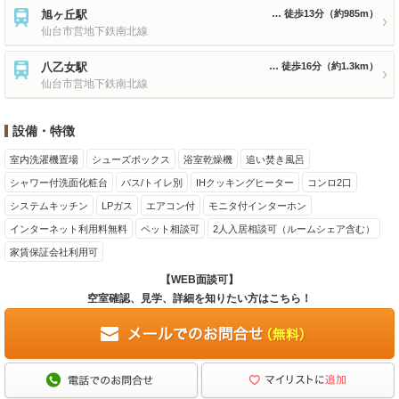
旭ヶ丘駅
徒歩13分
（約985m）
仙台市営地下鉄南北線
八乙女駅
徒歩16分
（約1.3km）
仙台市営地下鉄南北線
設備・特徴
室内洗濯機置場
シューズボックス
浴室乾燥機
追い焚き風呂
シャワー付洗面化粧台
バス/トイレ別
IHクッキングヒーター
コンロ2口
システムキッチン
LPガス
エアコン付
モニタ付インターホン
インターネット利用料無料
ペット相談可
2人入居相談可（ルームシェア含む）
家賃保証会社利用可
【WEB面談可】
空室確認、見学、詳細を知りたい方はこちら！