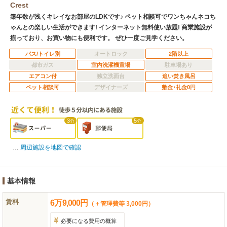
Crest
築年数が浅くキレイなお部屋のLDKです♪ ペット相談可でワンちゃんネコち
ゃんとの楽しい生活ができます! インターネット無料使い放題! 商業施設が
揃っており、お買い物にも便利です。 ぜひ一度ご見学ください。
バス/トイレ別
オートロック
2階以上
都市ガス
室内洗濯機置場
駐車場あり
エアコン付
独立洗面台
追い焚き風呂
ペット相談可
デザイナーズ
敷金･礼金0円
3
5
分
分
周辺施設を地図で確認
基本情報
賃料
6
万
9,000
円
（＋管理費等 3,000円）
必要になる費用の概算