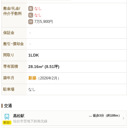
敷金/礼金/
なし
敷
仲介手数料
なし
礼
7万5,900円
仲
保証金
－
敷引･償却金
－
間取り
1LDK
専有面積
28.16m² (8.51坪)
築年月
新築
（2026年2月）
駐車場
なし
交通
黒松駅
徒歩3分
（約188m）
仙台市営地下鉄南北線
駅近!