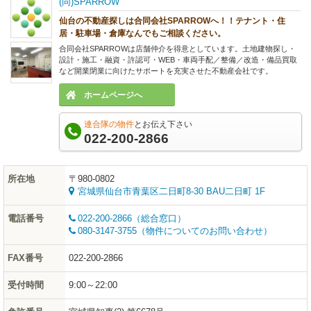
(同)SPARROW
仙台の不動産探しは合同会社SPARROWへ！！テナント・住
居・駐車場・倉庫なんでもご相談ください。
合同会社SPARROWは店舗仲介を得意としています。土地建物探し・
設計・施工・融資・許認可・WEB・車両手配／整備／改造・備品買取
など開業閉業に向けたサポートを充実させた不動産会社です。
ホームページへ
連合隊の物件
とお伝え下さい
022-200-2866
所在地
〒980-0802
宮城県仙台市青葉区二日町8-30 BAU二日町 1F
電話番号
022-200-2866（総合窓口）
080-3147-3755（物件についてのお問い合わせ）
FAX番号
022-200-2866
受付時間
9:00～22:00