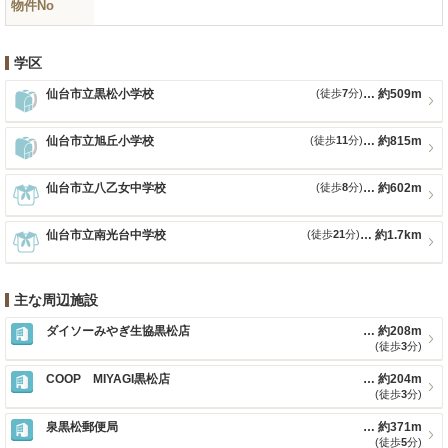
物件No
学区
仙台市立黒松小学校
(徒歩
7
分)
約509m
仙台市立旭丘小学校
(徒歩
11
分)
約815m
仙台市立八乙女中学校
(徒歩
8
分)
約602m
仙台市立南光台中学校
(徒歩
21
分)
約1.7km
主な周辺施設
ダイソーみやぎ生協黒松店
約208m
(徒歩
3
分)
COOP MIYAGI黒松店
約204m
(徒歩
3
分)
泉黒松郵便局
約371m
(徒歩
5
分)