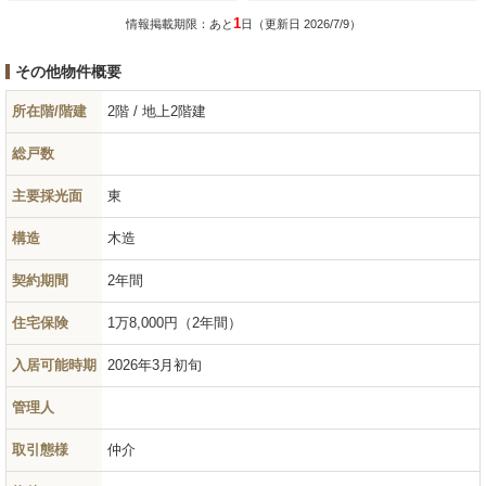
1
情報掲載期限：あと
日（更新日 2026/7/9）
その他物件概要
所在階/階建
2階 / 地上2階建
総戸数
主要採光面
東
構造
木造
契約期間
2年間
住宅保険
1万8,000円（2年間）
入居可能時期
2026年3月初旬
管理人
取引態様
仲介