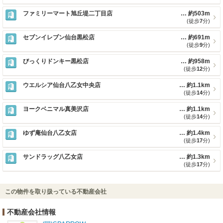
ファミリーマート旭丘堤二丁目店
約503m
(徒歩
7
分)
セブンイレブン仙台黒松店
約691m
(徒歩
9
分)
びっくりドンキー黒松店
約958m
(徒歩
12
分)
ウエルシア仙台八乙女中央店
約1.1km
(徒歩
14
分)
ヨークベニマル真美沢店
約1.1km
(徒歩
14
分)
ゆず庵仙台八乙女店
約1.4km
(徒歩
17
分)
サンドラッグ八乙女店
約1.3km
(徒歩
17
分)
この物件を取り扱っている不動産会社
不動産会社情報