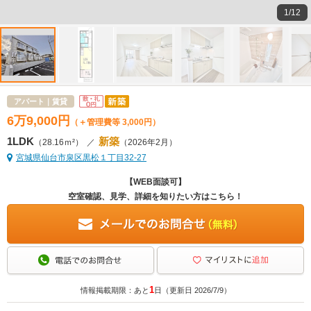
1/12
アパート｜賃貸
6
万
9,000
円
（＋管理費等 3,000円）
1LDK
新築
（28.16ｍ²）
／
（2026年2月）
宮城県仙台市泉区黒松１丁目32-27
【WEB面談可】
空室確認、見学、詳細を知りたい方はこちら！
1
情報掲載期限：あと
日（更新日 2026/7/9）